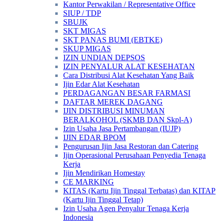
Kantor Perwakilan / Representative Office
SIUP / TDP
SBUJK
SKT MIGAS
SKT PANAS BUMI (EBTKE)
SKUP MIGAS
IZIN UNDIAN DEPSOS
IZIN PENYALUR ALAT KESEHATAN
Cara Distribusi Alat Kesehatan Yang Baik
Ijin Edar Alat Kesehatan
PERDAGANGAN BESAR FARMASI
DAFTAR MEREK DAGANG
IJIN DISTRIBUSI MINUMAN
BERALKOHOL (SKMB DAN Skpl-A)
Izin Usaha Jasa Pertambangan (IUJP)
IJIN EDAR BPOM
Pengurusan Ijin Jasa Restoran dan Catering
Ijin Operasional Perusahaan Penyedia Tenaga
Kerja
Ijin Mendirikan Homestay
CE MARKING
KITAS (Kartu Ijin Tinggal Terbatas) dan KITAP
(Kartu Ijin Tinggal Tetap)
Izin Usaha Agen Penyalur Tenaga Kerja
Indonesia