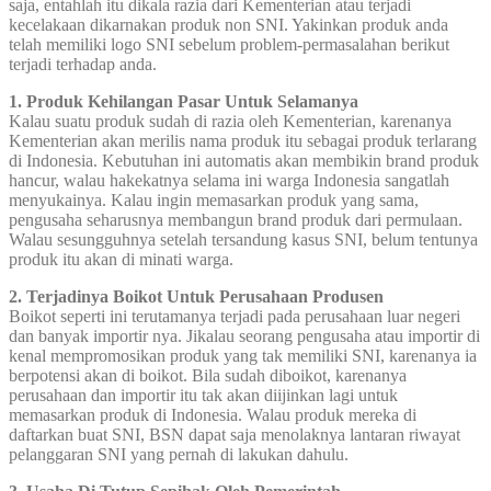
saja, entahlah itu dikala razia dari Kementerian atau terjadi
kecelakaan dikarnakan produk non SNI. Yakinkan produk anda
telah memiliki logo SNI sebelum problem-permasalahan berikut
terjadi terhadap anda.
1. Produk Kehilangan Pasar Untuk Selamanya
Kalau suatu produk sudah di razia oleh Kementerian, karenanya
Kementerian akan merilis nama produk itu sebagai produk terlarang
di Indonesia. Kebutuhan ini automatis akan membikin brand produk
hancur, walau hakekatnya selama ini warga Indonesia sangatlah
menyukainya. Kalau ingin memasarkan produk yang sama,
pengusaha seharusnya membangun brand produk dari permulaan.
Walau sesungguhnya setelah tersandung kasus SNI, belum tentunya
produk itu akan di minati warga.
2. Terjadinya Boikot Untuk Perusahaan Produsen
Boikot seperti ini terutamanya terjadi pada perusahaan luar negeri
dan banyak importir nya. Jikalau seorang pengusaha atau importir di
kenal mempromosikan produk yang tak memiliki SNI, karenanya ia
berpotensi akan di boikot. Bila sudah diboikot, karenanya
perusahaan dan importir itu tak akan diijinkan lagi untuk
memasarkan produk di Indonesia. Walau produk mereka di
daftarkan buat SNI, BSN dapat saja menolaknya lantaran riwayat
pelanggaran SNI yang pernah di lakukan dahulu.