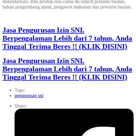
distandarisasi. Bila produk non-cuma itu seperti pemanis buatan,
bahan pengembang alami, pengawet makanan dan pewarna buatan.
Jasa Pengurusan Izin SNI.
Berpengalaman Lebih dari 7 tahun, Anda
Tinggal Terima Beres !! (KLIK DISINI)
Jasa Pengurusan Izin SNI.
Berpengalaman Lebih dari 7 tahun, Anda
Tinggal Terima Beres !! (KLIK DISINI)
Tags:
pengurusan sni
Share: