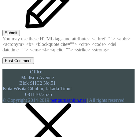
Submit
You may use these HTML tags and attributes:
<a href=""> <abbr>
<acronym> <b> <blockquote cite=""> <cite> <code> <del
datetime=""> <em> <i> <q cite=""> <strike> <strong>
Office :
Madison Avenue
Blok SHC2 No.51
Kota Wisata Cibubur, Jakarta Timur
08111072535
© Copyright 2014-2019
pengurusanijin.net
| All rights reserved