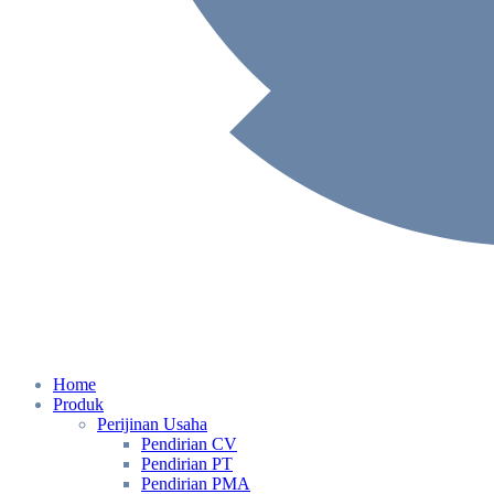
Home
Produk
Perijinan Usaha
Pendirian CV
Pendirian PT
Pendirian PMA