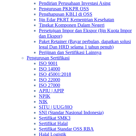
Pendirian Perusahaan Investasi Asing
Pengurusan PKKPR OSS
Penghapusan KBLI di OSS
Ijin Edar PKRT Kementrian Kesehatan
Tingkat Komponen Dalam Negeri
Persetujuan Impor dan Ekspor (Ijin Kuota Impor
dan Ekspor)
Paket Retainer (Bayar perbulan, dapatkan solusi
legal Dan HRD selama 1 tahun penuh)
Perijinan dan Sertifikasi Lainnya
Pengurusan Sertifikasi
ISO 9001
ISO 14000
ISO 45001:2018
ISO 22000
ISO 27000
APIU | APIP
NPIK
NIK
SITU | UUG/HO
SNI (Standar Nasional Indonesia)
Sertifikat SMK3
Sertifikat Halal
Sertifikat Standar OSS RBA
Halal Logistik