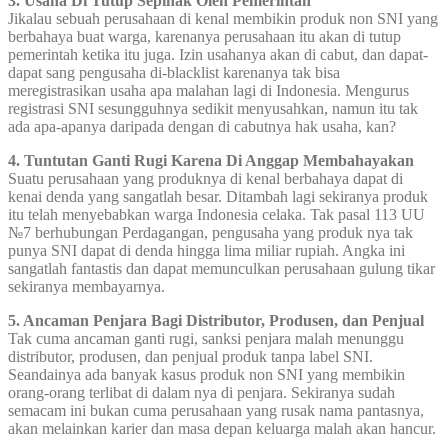
3. Usaha Di Tutup Sepihak Oleh Pemerintah
Jikalau sebuah perusahaan di kenal membikin produk non SNI yang
berbahaya buat warga, karenanya perusahaan itu akan di tutup
pemerintah ketika itu juga. Izin usahanya akan di cabut, dan dapat-
dapat sang pengusaha di-blacklist karenanya tak bisa
meregistrasikan usaha apa malahan lagi di Indonesia. Mengurus
registrasi SNI sesungguhnya sedikit menyusahkan, namun itu tak
ada apa-apanya daripada dengan di cabutnya hak usaha, kan?
4. Tuntutan Ganti Rugi Karena Di Anggap Membahayakan
Suatu perusahaan yang produknya di kenal berbahaya dapat di
kenai denda yang sangatlah besar. Ditambah lagi sekiranya produk
itu telah menyebabkan warga Indonesia celaka. Tak pasal 113 UU
№7 berhubungan Perdagangan, pengusaha yang produk nya tak
punya SNI dapat di denda hingga lima miliar rupiah. Angka ini
sangatlah fantastis dan dapat memunculkan perusahaan gulung tikar
sekiranya membayarnya.
5. Ancaman Penjara Bagi Distributor, Produsen, dan Penjual
Tak cuma ancaman ganti rugi, sanksi penjara malah menunggu
distributor, produsen, dan penjual produk tanpa label SNI.
Seandainya ada banyak kasus produk non SNI yang membikin
orang-orang terlibat di dalam nya di penjara. Sekiranya sudah
semacam ini bukan cuma perusahaan yang rusak nama pantasnya,
akan melainkan karier dan masa depan keluarga malah akan hancur.