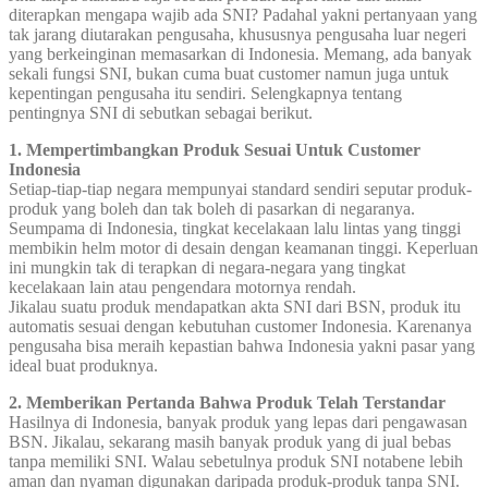
diterapkan mengapa wajib ada SNI? Padahal yakni pertanyaan yang
tak jarang diutarakan pengusaha, khususnya pengusaha luar negeri
yang berkeinginan memasarkan di Indonesia. Memang, ada banyak
sekali fungsi SNI, bukan cuma buat customer namun juga untuk
kepentingan pengusaha itu sendiri. Selengkapnya tentang
pentingnya SNI di sebutkan sebagai berikut.
1. Mempertimbangkan Produk Sesuai Untuk Customer
Indonesia
Setiap-tiap-tiap negara mempunyai standard sendiri seputar produk-
produk yang boleh dan tak boleh di pasarkan di negaranya.
Seumpama di Indonesia, tingkat kecelakaan lalu lintas yang tinggi
membikin helm motor di desain dengan keamanan tinggi. Keperluan
ini mungkin tak di terapkan di negara-negara yang tingkat
kecelakaan lain atau pengendara motornya rendah.
Jikalau suatu produk mendapatkan akta SNI dari BSN, produk itu
automatis sesuai dengan kebutuhan customer Indonesia. Karenanya
pengusaha bisa meraih kepastian bahwa Indonesia yakni pasar yang
ideal buat produknya.
2. Memberikan Pertanda Bahwa Produk Telah Terstandar
Hasilnya di Indonesia, banyak produk yang lepas dari pengawasan
BSN. Jikalau, sekarang masih banyak produk yang di jual bebas
tanpa memiliki SNI. Walau sebetulnya produk SNI notabene lebih
aman dan nyaman digunakan daripada produk-produk tanpa SNI.