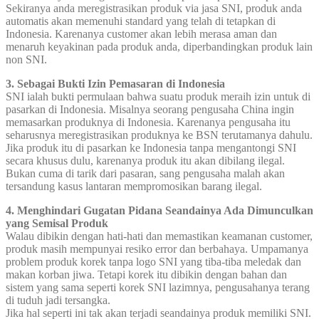
Sekiranya anda meregistrasikan produk via jasa SNI, produk anda
automatis akan memenuhi standard yang telah di tetapkan di
Indonesia. Karenanya customer akan lebih merasa aman dan
menaruh keyakinan pada produk anda, diperbandingkan produk lain
non SNI.
3. Sebagai Bukti Izin Pemasaran di Indonesia
SNI ialah bukti permulaan bahwa suatu produk meraih izin untuk di
pasarkan di Indonesia. Misalnya seorang pengusaha China ingin
memasarkan produknya di Indonesia. Karenanya pengusaha itu
seharusnya meregistrasikan produknya ke BSN terutamanya dahulu.
Jika produk itu di pasarkan ke Indonesia tanpa mengantongi SNI
secara khusus dulu, karenanya produk itu akan dibilang ilegal.
Bukan cuma di tarik dari pasaran, sang pengusaha malah akan
tersandung kasus lantaran mempromosikan barang ilegal.
4. Menghindari Gugatan Pidana Seandainya Ada Dimunculkan
yang Semisal Produk
Walau dibikin dengan hati-hati dan memastikan keamanan customer,
produk masih mempunyai resiko error dan berbahaya. Umpamanya
problem produk korek tanpa logo SNI yang tiba-tiba meledak dan
makan korban jiwa. Tetapi korek itu dibikin dengan bahan dan
sistem yang sama seperti korek SNI lazimnya, pengusahanya terang
di tuduh jadi tersangka.
Jika hal seperti ini tak akan terjadi seandainya produk memiliki SNI.