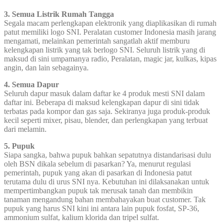
3. Semua Listrik Rumah Tangga
Segala macam perlengkapan elektronik yang diaplikasikan di rumah
patut memiliki logo SNI. Peralatan customer Indonesia masih jarang
mengamati, melainkan pemerintah sangatlah aktif memburu
kelengkapan listrik yang tak berlogo SNI. Seluruh listrik yang di
maksud di sini umpamanya radio, Peralatan, magic jar, kulkas, kipas
angin, dan lain sebagainya.
4. Semua Dapur
Seluruh dapur masuk dalam daftar ke 4 produk mesti SNI dalam
daftar ini. Beberapa di maksud kelengkapan dapur di sini tidak
terbatas pada kompor dan gas saja. Sekiranya juga produk-produk
kecil seperti mixer, pisau, blender, dan perlengkapan yang terbuat
dari melamin.
5. Pupuk
Siapa sangka, bahwa pupuk bahkan sepatutnya distandarisasi dulu
oleh BSN dikala sebelum di pasarkan? Ya, menurut regulasi
pemerintah, pupuk yang akan di pasarkan di Indonesia patut
terutama dulu di urus SNI nya. Kebutuhan ini dilaksanakan untuk
mempertimbangkan pupuk tak merusak tanah dan membikin
tanaman mengandung bahan membahayakan buat customer. Tak
pupuk yang harus SNI kini ini antara lain pupuk fosfat, SP-36,
ammonium sulfat, kalium klorida dan tripel sulfat.