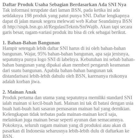
Daftar Produk Usaha Sebagian Berdasarkan Ada SNI Nya
Tak informasi terupdate dari laman BSN, pada ketika ini ada
setidaknya 198 produk yang patut punya SNI. Daftar lengkapnya
dapat di jalan masuk segera melewati web Kabar Seandainya BSN
di http://sispk.bsn.go.id/RegulasiTeknis/SniWajib. Akan tapi secara
garis besar, ragam-variasi produk itu bisa di cek sebagai berikut.
1. Bahan-Bahan Bangunan
Hampir setengah lebih daftar SNI harus di isi oleh bahan-bahan
bangunan. Wajar, 95% bahan-bahan bangunan, apa saja jenisnya,
sepatutnya punya logo SNI di labelnya. Kebutuhan ini sebab bahan-
bahan bangunan yang dipakai akan memberi pengaruh keamanan
dari suatu bangunan. Apabila bahan-bahan bangunan tak
distandarisasi lebih-lebih dahulu oleh BSN, karenanya risikonya
adalah korban jiwa.
2. Mainan Anak
Produk pertama dan utama yang sepatutnya memiliki standard SNI
ialah mainan si kecil-buah hati. Mainan ini tak di batasi dengan usia
buah hati-buah hati sasaran pemasaran mainan hal yang demikian.
Kelengkapan tidak terbatas pada mainan-mainan kecil saja,
melainkan juga mainan besar seperti ayunan dan semacamnya.
Pokoknya, seluruh ragam mainan yang di produksi atau akan di
pasarkan di Indonesia seharusnya lebih-lebih dulu di daftarkan ke
BSN.