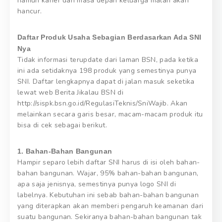
namun karier dan masa depan keluarga malah akan
hancur.
Daftar Produk Usaha Sebagian Berdasarkan Ada SNI
Nya
Tidak informasi terupdate dari laman BSN, pada ketika
ini ada setidaknya 198 produk yang semestinya punya
SNI. Daftar lengkapnya dapat di jalan masuk seketika
lewat web Berita Jikalau BSN di
http://sispk.bsn.go.id/RegulasiTeknis/SniWajib. Akan
melainkan secara garis besar, macam-macam produk itu
bisa di cek sebagai berikut.
1. Bahan-Bahan Bangunan
Hampir separo lebih daftar SNI harus di isi oleh bahan-
bahan bangunan. Wajar, 95% bahan-bahan bangunan,
apa saja jenisnya, semestinya punya logo SNI di
labelnya. Kebutuhan ini sebab bahan-bahan bangunan
yang diterapkan akan memberi pengaruh keamanan dari
suatu bangunan. Sekiranya bahan-bahan bangunan tak