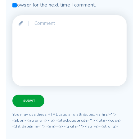
browser for the next time I comment.
SUBMIT
You may use these HTML tags and attributes:
<a href="">
<abbr> <acronym> <b> <blockquote cite=""> <cite> <code>
<del datetime=""> <em> <i> <q cite=""> <strike> <strong>