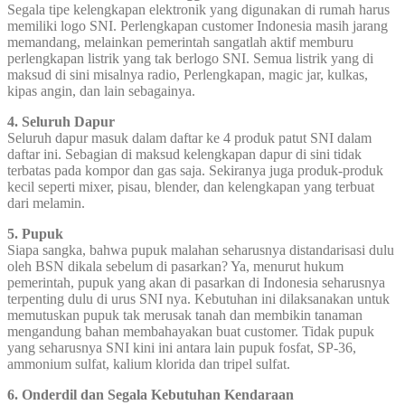
Segala tipe kelengkapan elektronik yang digunakan di rumah harus
memiliki logo SNI. Perlengkapan customer Indonesia masih jarang
memandang, melainkan pemerintah sangatlah aktif memburu
perlengkapan listrik yang tak berlogo SNI. Semua listrik yang di
maksud di sini misalnya radio, Perlengkapan, magic jar, kulkas,
kipas angin, dan lain sebagainya.
4. Seluruh Dapur
Seluruh dapur masuk dalam daftar ke 4 produk patut SNI dalam
daftar ini. Sebagian di maksud kelengkapan dapur di sini tidak
terbatas pada kompor dan gas saja. Sekiranya juga produk-produk
kecil seperti mixer, pisau, blender, dan kelengkapan yang terbuat
dari melamin.
5. Pupuk
Siapa sangka, bahwa pupuk malahan seharusnya distandarisasi dulu
oleh BSN dikala sebelum di pasarkan? Ya, menurut hukum
pemerintah, pupuk yang akan di pasarkan di Indonesia seharusnya
terpenting dulu di urus SNI nya. Kebutuhan ini dilaksanakan untuk
memutuskan pupuk tak merusak tanah dan membikin tanaman
mengandung bahan membahayakan buat customer. Tidak pupuk
yang seharusnya SNI kini ini antara lain pupuk fosfat, SP-36,
ammonium sulfat, kalium klorida dan tripel sulfat.
6. Onderdil dan Segala Kebutuhan Kendaraan