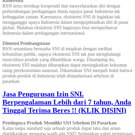
Koherensi
BSN terus bersikap kooperatif dan menyelaraskan diri dengan
perkembangan perdagangan dunia supaya pasar Indonesia tak
ketinggalan zaman. Karenanya, eksistensi SNI di inginkan tak
mengganggu upaya Indonesia dalam mengoptimalkan diri di pasar
global. Malahan eksistensi SNI bagusnya bisa memperlancar
Indonesia dalam perdagangan internasional.
Dimensi Pembangunan
BSN senantiasa berusaha SNI di tetapkan dengan melihat
kebutuhan publik, supaya eksistensi SNI tak pun menghalangi
munculnya produk yang dibutuhkan warga. Disamping itu,
eksistensi SNI malahan diharapkan dapat meningkatkan kekuatan
saing perekonomian nasional. Dikarnakan SNI menjadi bukti bahwa
produk-produk di Indonesia telah distandarisasi sebelum di
pasarkan.
Jasa Pengurusan Izin SNI.
Berpengalaman Lebih dari 7 tahun, Anda
Tinggal Terima Beres !! (KLIK DISINI)
Pentingnya Produk Memiliki SNI Sebelum Di Pasarkan
Kalau tanpa standard saja sebuah produk dapat laku dan aman
diaplikasikan mengapa wajib ada SNI? Sedangkan yakni pertanyaan