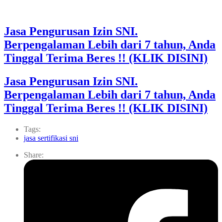
Jasa Pengurusan Izin SNI.
Berpengalaman Lebih dari 7 tahun, Anda
Tinggal Terima Beres !! (KLIK DISINI)
Jasa Pengurusan Izin SNI.
Berpengalaman Lebih dari 7 tahun, Anda
Tinggal Terima Beres !! (KLIK DISINI)
Tags:
jasa sertifikasi sni
Share: