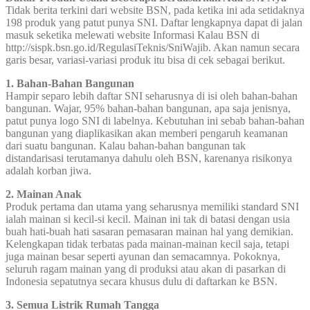
Tidak berita terkini dari website BSN, pada ketika ini ada setidaknya
198 produk yang patut punya SNI. Daftar lengkapnya dapat di jalan
masuk seketika melewati website Informasi Kalau BSN di
http://sispk.bsn.go.id/RegulasiTeknis/SniWajib. Akan namun secara
garis besar, variasi-variasi produk itu bisa di cek sebagai berikut.
1. Bahan-Bahan Bangunan
Hampir separo lebih daftar SNI seharusnya di isi oleh bahan-bahan
bangunan. Wajar, 95% bahan-bahan bangunan, apa saja jenisnya,
patut punya logo SNI di labelnya. Kebutuhan ini sebab bahan-bahan
bangunan yang diaplikasikan akan memberi pengaruh keamanan
dari suatu bangunan. Kalau bahan-bahan bangunan tak
distandarisasi terutamanya dahulu oleh BSN, karenanya risikonya
adalah korban jiwa.
2. Mainan Anak
Produk pertama dan utama yang seharusnya memiliki standard SNI
ialah mainan si kecil-si kecil. Mainan ini tak di batasi dengan usia
buah hati-buah hati sasaran pemasaran mainan hal yang demikian.
Kelengkapan tidak terbatas pada mainan-mainan kecil saja, tetapi
juga mainan besar seperti ayunan dan semacamnya. Pokoknya,
seluruh ragam mainan yang di produksi atau akan di pasarkan di
Indonesia sepatutnya secara khusus dulu di daftarkan ke BSN.
3. Semua Listrik Rumah Tangga