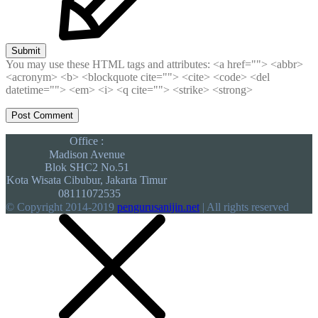
Submit
You may use these HTML tags and attributes:
<a href=""> <abbr>
<acronym> <b> <blockquote cite=""> <cite> <code> <del
datetime=""> <em> <i> <q cite=""> <strike> <strong>
Office :
Madison Avenue
Blok SHC2 No.51
Kota Wisata Cibubur, Jakarta Timur
08111072535
© Copyright 2014-2019
pengurusanijin.net
| All rights reserved