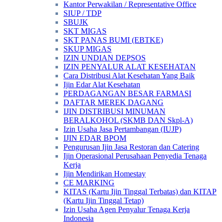
Kantor Perwakilan / Representative Office
SIUP / TDP
SBUJK
SKT MIGAS
SKT PANAS BUMI (EBTKE)
SKUP MIGAS
IZIN UNDIAN DEPSOS
IZIN PENYALUR ALAT KESEHATAN
Cara Distribusi Alat Kesehatan Yang Baik
Ijin Edar Alat Kesehatan
PERDAGANGAN BESAR FARMASI
DAFTAR MEREK DAGANG
IJIN DISTRIBUSI MINUMAN
BERALKOHOL (SKMB DAN Skpl-A)
Izin Usaha Jasa Pertambangan (IUJP)
IJIN EDAR BPOM
Pengurusan Ijin Jasa Restoran dan Catering
Ijin Operasional Perusahaan Penyedia Tenaga
Kerja
Ijin Mendirikan Homestay
CE MARKING
KITAS (Kartu Ijin Tinggal Terbatas) dan KITAP
(Kartu Ijin Tinggal Tetap)
Izin Usaha Agen Penyalur Tenaga Kerja
Indonesia