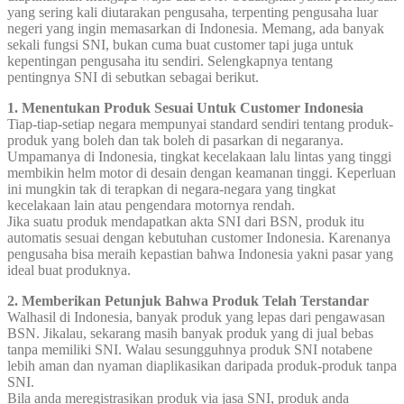
yang sering kali diutarakan pengusaha, terpenting pengusaha luar
negeri yang ingin memasarkan di Indonesia. Memang, ada banyak
sekali fungsi SNI, bukan cuma buat customer tapi juga untuk
kepentingan pengusaha itu sendiri. Selengkapnya tentang
pentingnya SNI di sebutkan sebagai berikut.
1. Menentukan Produk Sesuai Untuk Customer Indonesia
Tiap-tiap-setiap negara mempunyai standard sendiri tentang produk-
produk yang boleh dan tak boleh di pasarkan di negaranya.
Umpamanya di Indonesia, tingkat kecelakaan lalu lintas yang tinggi
membikin helm motor di desain dengan keamanan tinggi. Keperluan
ini mungkin tak di terapkan di negara-negara yang tingkat
kecelakaan lain atau pengendara motornya rendah.
Jika suatu produk mendapatkan akta SNI dari BSN, produk itu
automatis sesuai dengan kebutuhan customer Indonesia. Karenanya
pengusaha bisa meraih kepastian bahwa Indonesia yakni pasar yang
ideal buat produknya.
2. Memberikan Petunjuk Bahwa Produk Telah Terstandar
Walhasil di Indonesia, banyak produk yang lepas dari pengawasan
BSN. Jikalau, sekarang masih banyak produk yang di jual bebas
tanpa memiliki SNI. Walau sesungguhnya produk SNI notabene
lebih aman dan nyaman diaplikasikan daripada produk-produk tanpa
SNI.
Bila anda meregistrasikan produk via jasa SNI, produk anda