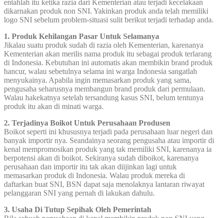
entahlah itu ketika razia dari Kementerian atau terjadi kecelakaan
dikarnakan produk non SNI. Yakinkan produk anda telah memiliki
logo SNI sebelum problem-situasi sulit berikut terjadi terhadap anda.
1. Produk Kehilangan Pasar Untuk Selamanya
Jikalau suatu produk sudah di razia oleh Kementerian, karenanya
Kementerian akan merilis nama produk itu sebagai produk terlarang
di Indonesia. Kebutuhan ini automatis akan membikin brand produk
hancur, walau sebetulnya selama ini warga Indonesia sangatlah
menyukainya. Apabila ingin memasarkan produk yang sama,
pengusaha seharusnya membangun brand produk dari permulaan.
Walau hakekatnya setelah tersandung kasus SNI, belum tentunya
produk itu akan di minati warga.
2. Terjadinya Boikot Untuk Perusahaan Produsen
Boikot seperti ini khususnya terjadi pada perusahaan luar negeri dan
banyak importir nya. Seandainya seorang pengusaha atau importir di
kenal mempromosikan produk yang tak memiliki SNI, karenanya ia
berpotensi akan di boikot. Sekiranya sudah diboikot, karenanya
perusahaan dan importir itu tak akan diijinkan lagi untuk
memasarkan produk di Indonesia. Walau produk mereka di
daftarkan buat SNI, BSN dapat saja menolaknya lantaran riwayat
pelanggaran SNI yang pernah di lakukan dahulu.
3. Usaha Di Tutup Sepihak Oleh Pemerintah