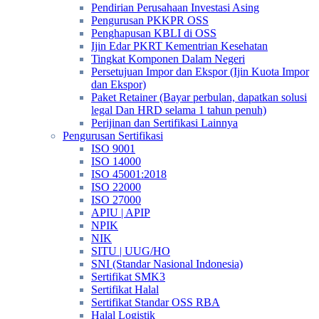
Pendirian Perusahaan Investasi Asing
Pengurusan PKKPR OSS
Penghapusan KBLI di OSS
Ijin Edar PKRT Kementrian Kesehatan
Tingkat Komponen Dalam Negeri
Persetujuan Impor dan Ekspor (Ijin Kuota Impor
dan Ekspor)
Paket Retainer (Bayar perbulan, dapatkan solusi
legal Dan HRD selama 1 tahun penuh)
Perijinan dan Sertifikasi Lainnya
Pengurusan Sertifikasi
ISO 9001
ISO 14000
ISO 45001:2018
ISO 22000
ISO 27000
APIU | APIP
NPIK
NIK
SITU | UUG/HO
SNI (Standar Nasional Indonesia)
Sertifikat SMK3
Sertifikat Halal
Sertifikat Standar OSS RBA
Halal Logistik