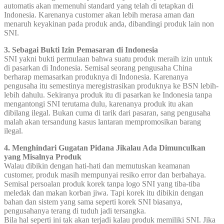
automatis akan memenuhi standard yang telah di tetapkan di
Indonesia. Karenanya customer akan lebih merasa aman dan
menaruh keyakinan pada produk anda, dibandingi produk lain non
SNI.
3. Sebagai Bukti Izin Pemasaran di Indonesia
SNI yakni bukti permulaan bahwa suatu produk meraih izin untuk
di pasarkan di Indonesia. Semisal seorang pengusaha China
berharap memasarkan produknya di Indonesia. Karenanya
pengusaha itu semestinya meregistrasikan produknya ke BSN lebih-
lebih dahulu. Sekiranya produk itu di pasarkan ke Indonesia tanpa
mengantongi SNI terutama dulu, karenanya produk itu akan
dibilang ilegal. Bukan cuma di tarik dari pasaran, sang pengusaha
malah akan tersandung kasus lantaran mempromosikan barang
ilegal.
4. Menghindari Gugatan Pidana Jikalau Ada Dimunculkan
yang Misalnya Produk
Walau dibikin dengan hati-hati dan memutuskan keamanan
customer, produk masih mempunyai resiko error dan berbahaya.
Semisal persoalan produk korek tanpa logo SNI yang tiba-tiba
meledak dan makan korban jiwa. Tapi korek itu dibikin dengan
bahan dan sistem yang sama seperti korek SNI biasanya,
pengusahanya terang di tuduh jadi tersangka.
Bila hal seperti ini tak akan terjadi kalau produk memiliki SNI. Jika