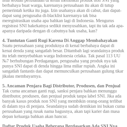
Bila sebuah perusahaan di kenal membikin produk non SNI yang
berbahaya buat warga, karenanya perusahaan itu akan di tutup
pemerintah ketika itu juga. Izin usahanya akan di cabut, dan dapat-
dapat sang pengusaha di-blacklist karenanya tak bisa
meregistrasikan usaha apa bahkan lagi di Indonesia. Mengurus
registrasi SNI hakekatnya sedikit menyusahkan, tapi itu tak ada apa-
apanya daripada dengan di cabutnya hak usaha, kan?
4. Tuntutan Ganti Rugi Karena Di Anggap Membahayakan
Suatu perusahaan yang produknya di kenal berbahaya dapat di
kenai denda yang sangatlah besar. Ditambah lagi seandainya produk
itu telah menyebabkan warga Indonesia celaka. Tak pasal 113 UU
№7 berhubungan Perdagangan, pengusaha yang produk nya tak
punya SNI dapat di denda hingga lima miliar rupiah. Angka ini
sangatlah fantastis dan dapat memunculkan perusahaan gulung tikar
jikalau membayarnya.
5. Ancaman Penjara Bagi Distributor, Produsen, dan Penjual
Tak cuma ancaman ganti rugi, sanksi penjara bahkan menunggu
distributor, produsen, dan penjual produk tanpa label SNI. Jika ada
banyak kasus produk non SNI yang membikin orang-orang terlibat
di dalam nya di penjara. Seandainya sudah demikian ini bukan cuma
perusahaan yang rusak nama bagusnya, akan tapi karier dan masa
depan keluarga bahkan akan hancur.
Daftar Produk Usaha Beberapa Berdasarkan Ada SNI Nya