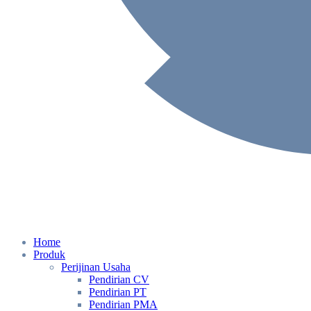
Home
Produk
Perijinan Usaha
Pendirian CV
Pendirian PT
Pendirian PMA