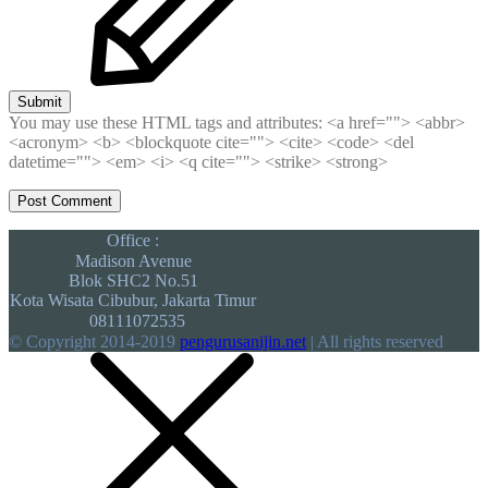
Submit
You may use these HTML tags and attributes:
<a href=""> <abbr>
<acronym> <b> <blockquote cite=""> <cite> <code> <del
datetime=""> <em> <i> <q cite=""> <strike> <strong>
Office :
Madison Avenue
Blok SHC2 No.51
Kota Wisata Cibubur, Jakarta Timur
08111072535
© Copyright 2014-2019
pengurusanijin.net
| All rights reserved