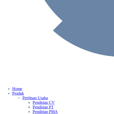
Home
Produk
Perijinan Usaha
Pendirian CV
Pendirian PT
Pendirian PMA