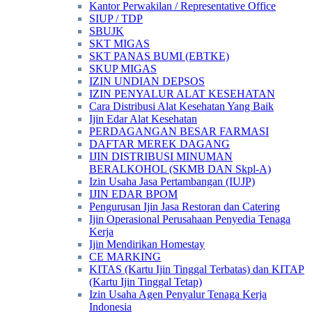
Kantor Perwakilan / Representative Office
SIUP / TDP
SBUJK
SKT MIGAS
SKT PANAS BUMI (EBTKE)
SKUP MIGAS
IZIN UNDIAN DEPSOS
IZIN PENYALUR ALAT KESEHATAN
Cara Distribusi Alat Kesehatan Yang Baik
Ijin Edar Alat Kesehatan
PERDAGANGAN BESAR FARMASI
DAFTAR MEREK DAGANG
IJIN DISTRIBUSI MINUMAN
BERALKOHOL (SKMB DAN Skpl-A)
Izin Usaha Jasa Pertambangan (IUJP)
IJIN EDAR BPOM
Pengurusan Ijin Jasa Restoran dan Catering
Ijin Operasional Perusahaan Penyedia Tenaga
Kerja
Ijin Mendirikan Homestay
CE MARKING
KITAS (Kartu Ijin Tinggal Terbatas) dan KITAP
(Kartu Ijin Tinggal Tetap)
Izin Usaha Agen Penyalur Tenaga Kerja
Indonesia