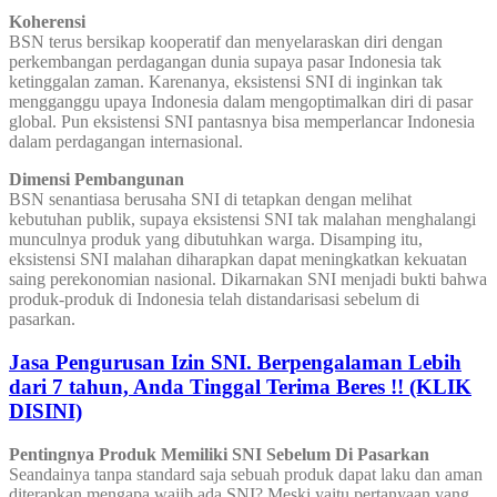
Koherensi
BSN terus bersikap kooperatif dan menyelaraskan diri dengan
perkembangan perdagangan dunia supaya pasar Indonesia tak
ketinggalan zaman. Karenanya, eksistensi SNI di inginkan tak
mengganggu upaya Indonesia dalam mengoptimalkan diri di pasar
global. Pun eksistensi SNI pantasnya bisa memperlancar Indonesia
dalam perdagangan internasional.
Dimensi Pembangunan
BSN senantiasa berusaha SNI di tetapkan dengan melihat
kebutuhan publik, supaya eksistensi SNI tak malahan menghalangi
munculnya produk yang dibutuhkan warga. Disamping itu,
eksistensi SNI malahan diharapkan dapat meningkatkan kekuatan
saing perekonomian nasional. Dikarnakan SNI menjadi bukti bahwa
produk-produk di Indonesia telah distandarisasi sebelum di
pasarkan.
Jasa Pengurusan Izin SNI. Berpengalaman Lebih
dari 7 tahun, Anda Tinggal Terima Beres !! (KLIK
DISINI)
Pentingnya Produk Memiliki SNI Sebelum Di Pasarkan
Seandainya tanpa standard saja sebuah produk dapat laku dan aman
diterapkan mengapa wajib ada SNI? Meski yaitu pertanyaan yang