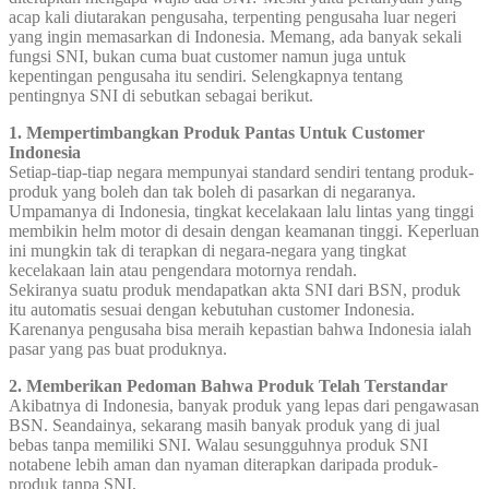
acap kali diutarakan pengusaha, terpenting pengusaha luar negeri
yang ingin memasarkan di Indonesia. Memang, ada banyak sekali
fungsi SNI, bukan cuma buat customer namun juga untuk
kepentingan pengusaha itu sendiri. Selengkapnya tentang
pentingnya SNI di sebutkan sebagai berikut.
1. Mempertimbangkan Produk Pantas Untuk Customer
Indonesia
Setiap-tiap-tiap negara mempunyai standard sendiri tentang produk-
produk yang boleh dan tak boleh di pasarkan di negaranya.
Umpamanya di Indonesia, tingkat kecelakaan lalu lintas yang tinggi
membikin helm motor di desain dengan keamanan tinggi. Keperluan
ini mungkin tak di terapkan di negara-negara yang tingkat
kecelakaan lain atau pengendara motornya rendah.
Sekiranya suatu produk mendapatkan akta SNI dari BSN, produk
itu automatis sesuai dengan kebutuhan customer Indonesia.
Karenanya pengusaha bisa meraih kepastian bahwa Indonesia ialah
pasar yang pas buat produknya.
2. Memberikan Pedoman Bahwa Produk Telah Terstandar
Akibatnya di Indonesia, banyak produk yang lepas dari pengawasan
BSN. Seandainya, sekarang masih banyak produk yang di jual
bebas tanpa memiliki SNI. Walau sesungguhnya produk SNI
notabene lebih aman dan nyaman diterapkan daripada produk-
produk tanpa SNI.