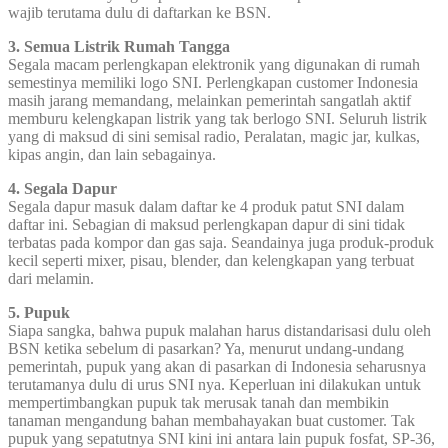
wajib terutama dulu di daftarkan ke BSN.
3. Semua Listrik Rumah Tangga
Segala macam perlengkapan elektronik yang digunakan di rumah
semestinya memiliki logo SNI. Perlengkapan customer Indonesia
masih jarang memandang, melainkan pemerintah sangatlah aktif
memburu kelengkapan listrik yang tak berlogo SNI. Seluruh listrik
yang di maksud di sini semisal radio, Peralatan, magic jar, kulkas,
kipas angin, dan lain sebagainya.
4. Segala Dapur
Segala dapur masuk dalam daftar ke 4 produk patut SNI dalam
daftar ini. Sebagian di maksud perlengkapan dapur di sini tidak
terbatas pada kompor dan gas saja. Seandainya juga produk-produk
kecil seperti mixer, pisau, blender, dan kelengkapan yang terbuat
dari melamin.
5. Pupuk
Siapa sangka, bahwa pupuk malahan harus distandarisasi dulu oleh
BSN ketika sebelum di pasarkan? Ya, menurut undang-undang
pemerintah, pupuk yang akan di pasarkan di Indonesia seharusnya
terutamanya dulu di urus SNI nya. Keperluan ini dilakukan untuk
mempertimbangkan pupuk tak merusak tanah dan membikin
tanaman mengandung bahan membahayakan buat customer. Tak
pupuk yang sepatutnya SNI kini ini antara lain pupuk fosfat, SP-36,