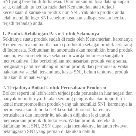
SNI yang beredar di Indonesia. Ditimbulkan ini bisa datang kapan
saja, entahlah itu ketika razia dari Kementerian atau terjadi
kecelakaan dikarnakan produk non SNI. Yakinkan produk anda
telah memiliki logo SNI sebelum keadaan sulit-persoalan berikut
terjadi terhadap anda.
1. Produk Kehilangan Pasar Untuk Selamanya
Sekiranya suatu produk sudah di razia oleh Kementerian, karenanya
Kementerian akan merilis nama produk itu sebagai produk terlarang
di Indonesia. Kebutuhan ini automatis akan membikin brand produk
hancur, walau sebetulnya selama ini warga Indonesia sangatlah
menyukainya. Jika berkeinginan memasarkan produk yang sama,
pengusaha patut membangun brand produk dari permulaan. Walau
hakekatnya setelah tersandung kasus SNI, belum tentunya produk
itu akan di minati warga.
2. Terjadinya Boikot Untuk Perusahaan Produsen
Boikot seperti ini lebih-lebih terjadi pada perusahaan luar negeri dan
banyak importir nya. Jikalau seorang pengusaha atau importir di
kenal mempromosikan produk yang tak memiliki SNI, karenanya ia
berpotensi akan di boikot. Bila sudah diboikot, karenanya
perusahaan dan importir itu tak akan diijinkan lagi untuk
memasarkan produk di Indonesia. Walau produk mereka di
daftarkan buat SNI, BSN dapat saja menolaknya lantaran riwayat
pelanggaran SNI yang pernah di lakukan dahulu.