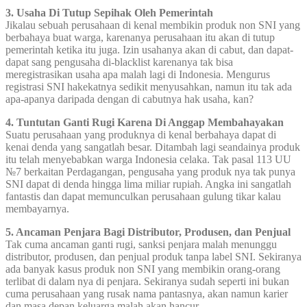
3. Usaha Di Tutup Sepihak Oleh Pemerintah
Jikalau sebuah perusahaan di kenal membikin produk non SNI yang
berbahaya buat warga, karenanya perusahaan itu akan di tutup
pemerintah ketika itu juga. Izin usahanya akan di cabut, dan dapat-
dapat sang pengusaha di-blacklist karenanya tak bisa
meregistrasikan usaha apa malah lagi di Indonesia. Mengurus
registrasi SNI hakekatnya sedikit menyusahkan, namun itu tak ada
apa-apanya daripada dengan di cabutnya hak usaha, kan?
4. Tuntutan Ganti Rugi Karena Di Anggap Membahayakan
Suatu perusahaan yang produknya di kenal berbahaya dapat di
kenai denda yang sangatlah besar. Ditambah lagi seandainya produk
itu telah menyebabkan warga Indonesia celaka. Tak pasal 113 UU
№7 berkaitan Perdagangan, pengusaha yang produk nya tak punya
SNI dapat di denda hingga lima miliar rupiah. Angka ini sangatlah
fantastis dan dapat memunculkan perusahaan gulung tikar kalau
membayarnya.
5. Ancaman Penjara Bagi Distributor, Produsen, dan Penjual
Tak cuma ancaman ganti rugi, sanksi penjara malah menunggu
distributor, produsen, dan penjual produk tanpa label SNI. Sekiranya
ada banyak kasus produk non SNI yang membikin orang-orang
terlibat di dalam nya di penjara. Sekiranya sudah seperti ini bukan
cuma perusahaan yang rusak nama pantasnya, akan namun karier
dan masa depan keluarga malah akan hancur.