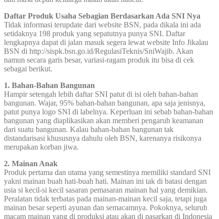
Daftar Produk Usaha Sebagian Berdasarkan Ada SNI Nya
Tidak informasi terupdate dari website BSN, pada dikala ini ada
setidaknya 198 produk yang sepatutnya punya SNI. Daftar
lengkapnya dapat di jalan masuk segera lewat website Info Jikalau
BSN di http://sispk.bsn.go.id/RegulasiTeknis/SniWajib. Akan
namun secara garis besar, variasi-ragam produk itu bisa di cek
sebagai berikut.
1. Bahan-Bahan Bangunan
Hampir setengah lebih daftar SNI patut di isi oleh bahan-bahan
bangunan. Wajar, 95% bahan-bahan bangunan, apa saja jenisnya,
patut punya logo SNI di labelnya. Keperluan ini sebab bahan-bahan
bangunan yang diaplikasikan akan memberi pengaruh keamanan
dari suatu bangunan. Kalau bahan-bahan bangunan tak
distandarisasi khususnya dahulu oleh BSN, karenanya risikonya
merupakan korban jiwa.
2. Mainan Anak
Produk pertama dan utama yang semestinya memiliki standard SNI
yakni mainan buah hati-buah hati. Mainan ini tak di batasi dengan
usia si kecil-si kecil sasaran pemasaran mainan hal yang demikian.
Peralatan tidak terbatas pada mainan-mainan kecil saja, tetapi juga
mainan besar seperti ayunan dan semacamnya. Pokoknya, seluruh
macam mainan yang di produksi atau akan di pasarkan di Indonesia