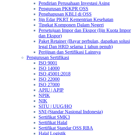
Pendirian Perusahaan Investasi Asing
Pengurusan PKKPR OSS
Penghapusan KBLI di OSS
Ijin Edar PKRT Kementrian Kesehatan
Tingkat Komponen Dalam Negeri
Persetujuan Impor dan Ekspor (Ijin Kuota Impor
dan Ekspor)
Paket Retainer (Bayar perbulan, dapatkan solusi
legal Dan HRD selama 1 tahun penuh)
Perijinan dan Sertifikasi Lainnya
Pengurusan Sertifikasi
ISO 9001
ISO 14000
ISO 45001:2018
ISO 22000
ISO 27000
APIU | APIP
NPIK
NIK
SITU | UUG/HO
SNI (Standar Nasional Indonesia)
Sertifikat SMK3
Sertifikat Halal
Sertifikat Standar OSS RBA
Halal Logistik