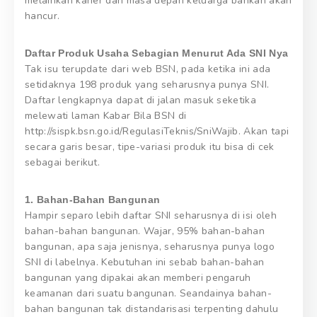
melainkan karier dan masa depan keluarga bahkan akan
hancur.
Daftar Produk Usaha Sebagian Menurut Ada SNI Nya
Tak isu terupdate dari web BSN, pada ketika ini ada
setidaknya 198 produk yang seharusnya punya SNI.
Daftar lengkapnya dapat di jalan masuk seketika
melewati laman Kabar Bila BSN di
http://sispk.bsn.go.id/RegulasiTeknis/SniWajib. Akan tapi
secara garis besar, tipe-variasi produk itu bisa di cek
sebagai berikut.
1. Bahan-Bahan Bangunan
Hampir separo lebih daftar SNI seharusnya di isi oleh
bahan-bahan bangunan. Wajar, 95% bahan-bahan
bangunan, apa saja jenisnya, seharusnya punya logo
SNI di labelnya. Kebutuhan ini sebab bahan-bahan
bangunan yang dipakai akan memberi pengaruh
keamanan dari suatu bangunan. Seandainya bahan-
bahan bangunan tak distandarisasi terpenting dahulu