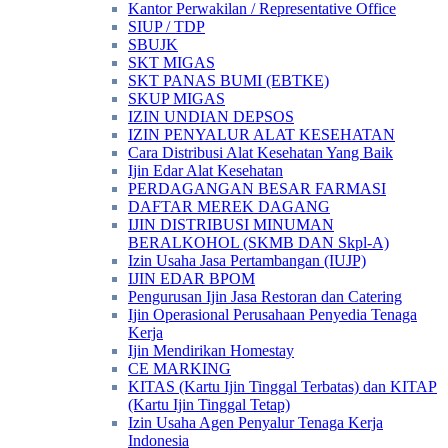
Kantor Perwakilan / Representative Office
SIUP / TDP
SBUJK
SKT MIGAS
SKT PANAS BUMI (EBTKE)
SKUP MIGAS
IZIN UNDIAN DEPSOS
IZIN PENYALUR ALAT KESEHATAN
Cara Distribusi Alat Kesehatan Yang Baik
Ijin Edar Alat Kesehatan
PERDAGANGAN BESAR FARMASI
DAFTAR MEREK DAGANG
IJIN DISTRIBUSI MINUMAN
BERALKOHOL (SKMB DAN Skpl-A)
Izin Usaha Jasa Pertambangan (IUJP)
IJIN EDAR BPOM
Pengurusan Ijin Jasa Restoran dan Catering
Ijin Operasional Perusahaan Penyedia Tenaga
Kerja
Ijin Mendirikan Homestay
CE MARKING
KITAS (Kartu Ijin Tinggal Terbatas) dan KITAP
(Kartu Ijin Tinggal Tetap)
Izin Usaha Agen Penyalur Tenaga Kerja
Indonesia