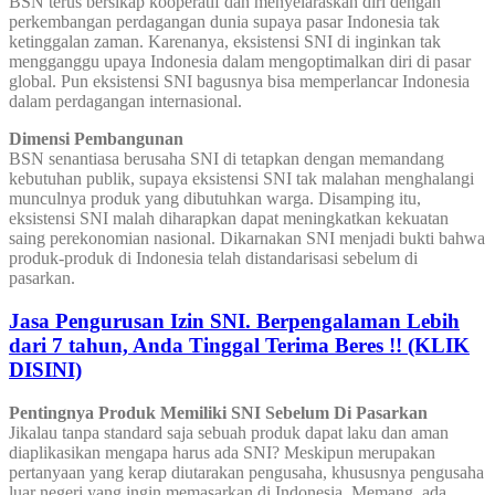
BSN terus bersikap kooperatif dan menyelaraskan diri dengan
perkembangan perdagangan dunia supaya pasar Indonesia tak
ketinggalan zaman. Karenanya, eksistensi SNI di inginkan tak
mengganggu upaya Indonesia dalam mengoptimalkan diri di pasar
global. Pun eksistensi SNI bagusnya bisa memperlancar Indonesia
dalam perdagangan internasional.
Dimensi Pembangunan
BSN senantiasa berusaha SNI di tetapkan dengan memandang
kebutuhan publik, supaya eksistensi SNI tak malahan menghalangi
munculnya produk yang dibutuhkan warga. Disamping itu,
eksistensi SNI malah diharapkan dapat meningkatkan kekuatan
saing perekonomian nasional. Dikarnakan SNI menjadi bukti bahwa
produk-produk di Indonesia telah distandarisasi sebelum di
pasarkan.
Jasa Pengurusan Izin SNI. Berpengalaman Lebih
dari 7 tahun, Anda Tinggal Terima Beres !! (KLIK
DISINI)
Pentingnya Produk Memiliki SNI Sebelum Di Pasarkan
Jikalau tanpa standard saja sebuah produk dapat laku dan aman
diaplikasikan mengapa harus ada SNI? Meskipun merupakan
pertanyaan yang kerap diutarakan pengusaha, khususnya pengusaha
luar negeri yang ingin memasarkan di Indonesia. Memang, ada