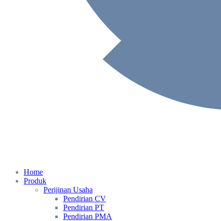
Home
Produk
Perijinan Usaha
Pendirian CV
Pendirian PT
Pendirian PMA