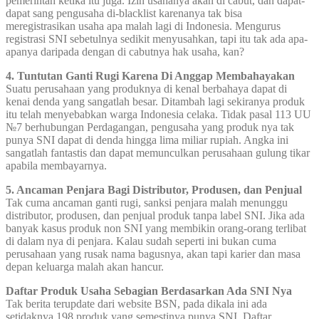
pemerintah ketika itu juga. Izin usahanya akan di cabut, dan dapat-
dapat sang pengusaha di-blacklist karenanya tak bisa
meregistrasikan usaha apa malah lagi di Indonesia. Mengurus
registrasi SNI sebetulnya sedikit menyusahkan, tapi itu tak ada apa-
apanya daripada dengan di cabutnya hak usaha, kan?
4. Tuntutan Ganti Rugi Karena Di Anggap Membahayakan
Suatu perusahaan yang produknya di kenal berbahaya dapat di
kenai denda yang sangatlah besar. Ditambah lagi sekiranya produk
itu telah menyebabkan warga Indonesia celaka. Tidak pasal 113 UU
№7 berhubungan Perdagangan, pengusaha yang produk nya tak
punya SNI dapat di denda hingga lima miliar rupiah. Angka ini
sangatlah fantastis dan dapat memunculkan perusahaan gulung tikar
apabila membayarnya.
5. Ancaman Penjara Bagi Distributor, Produsen, dan Penjual
Tak cuma ancaman ganti rugi, sanksi penjara malah menunggu
distributor, produsen, dan penjual produk tanpa label SNI. Jika ada
banyak kasus produk non SNI yang membikin orang-orang terlibat
di dalam nya di penjara. Kalau sudah seperti ini bukan cuma
perusahaan yang rusak nama bagusnya, akan tapi karier dan masa
depan keluarga malah akan hancur.
Daftar Produk Usaha Sebagian Berdasarkan Ada SNI Nya
Tak berita terupdate dari website BSN, pada dikala ini ada
setidaknya 198 produk yang semestinya punya SNI. Daftar