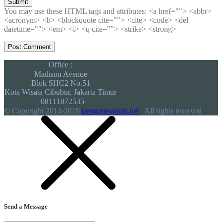
Submit
You may use these HTML tags and attributes:
<a href=""> <abbr>
<acronym> <b> <blockquote cite=""> <cite> <code> <del
datetime=""> <em> <i> <q cite=""> <strike> <strong>
Office :
Madison Avenue
Blok SHC2 No.51
Kota Wisata Cibubur, Jakarta Timur
08111072535
© Copyright 2014-2019
pengurusanijin.net
| All rights reserved
Send a Message