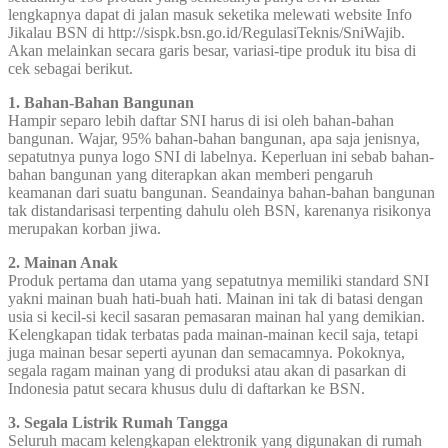
lengkapnya dapat di jalan masuk seketika melewati website Info
Jikalau BSN di http://sispk.bsn.go.id/RegulasiTeknis/SniWajib.
Akan melainkan secara garis besar, variasi-tipe produk itu bisa di
cek sebagai berikut.
1. Bahan-Bahan Bangunan
Hampir separo lebih daftar SNI harus di isi oleh bahan-bahan
bangunan. Wajar, 95% bahan-bahan bangunan, apa saja jenisnya,
sepatutnya punya logo SNI di labelnya. Keperluan ini sebab bahan-
bahan bangunan yang diterapkan akan memberi pengaruh
keamanan dari suatu bangunan. Seandainya bahan-bahan bangunan
tak distandarisasi terpenting dahulu oleh BSN, karenanya risikonya
merupakan korban jiwa.
2. Mainan Anak
Produk pertama dan utama yang sepatutnya memiliki standard SNI
yakni mainan buah hati-buah hati. Mainan ini tak di batasi dengan
usia si kecil-si kecil sasaran pemasaran mainan hal yang demikian.
Kelengkapan tidak terbatas pada mainan-mainan kecil saja, tetapi
juga mainan besar seperti ayunan dan semacamnya. Pokoknya,
segala ragam mainan yang di produksi atau akan di pasarkan di
Indonesia patut secara khusus dulu di daftarkan ke BSN.
3. Segala Listrik Rumah Tangga
Seluruh macam kelengkapan elektronik yang digunakan di rumah