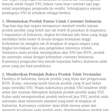
banyak sekali fungsi SNI, bukan cuma buat customer tapi juga
untuk kepentingan pengusaha itu sendiri. Selengkapnya seputar
pentingnya SNI di sebutkan sebagai berikut.
1. Memutuskan Produk Pantas Untuk Customer Indonesia
Tiap-tiap-tiap-tiap negara mempunyai standard sendiri seputar
produk-produk yang boleh dan tak boleh di pasarkan di negaranya.
Umpamanya di Indonesia, tingkat kecelakaan lalu lintas yang tinggi
membikin helm motor di desain dengan keamanan tinggi.
Kebutuhan ini mungkin tak di terapkan di negara-negara yang
tingkat kecelakaan lain atau pengendara motornya rendah.
Sekiranya suatu produk mendapatkan akta SNI dari BSN, produk
itu automatis sesuai dengan kebutuhan customer Indonesia.
Karenanya pengusaha bisa meraih kepastian bahwa Indonesia ialah
pasar yang pas buat produknya.
2. Memberikan Petunjuk Bahwa Produk Telah Terstandar
Hasilnya di Indonesia, banyak produk yang lepas dari pengawasan
BSN. Kalau, sekarang masih banyak produk yang di jual bebas
tanpa memiliki SNI. Walau hakekatnya produk SNI notabene lebih
aman dan nyaman diterapkan daripada produk-produk tanpa SNI.
Kalau anda meregistrasikan produk melewati jasa SNI, produk anda
automatis akan memenuhi standard yang telah di tetapkan di
Indonesia. Karenanya customer akan lebih merasa aman dan
menaruh keyakinan pada produk anda, diperbandingkan produk lain