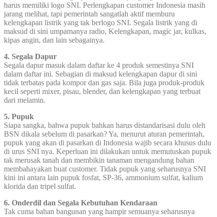
harus memiliki logo SNI. Perlengkapan customer Indonesia masih
jarang melihat, tapi pemerintah sangatlah aktif memburu
kelengkapan listrik yang tak berlogo SNI. Segala listrik yang di
maksud di sini umpamanya radio, Kelengkapan, magic jar, kulkas,
kipas angin, dan lain sebagainya.
4. Segala Dapur
Segala dapur masuk dalam daftar ke 4 produk semestinya SNI
dalam daftar ini. Sebagian di maksud kelengkapan dapur di sini
tidak terbatas pada kompor dan gas saja. Bila juga produk-produk
kecil seperti mixer, pisau, blender, dan kelengkapan yang terbuat
dari melamin.
5. Pupuk
Siapa sangka, bahwa pupuk bahkan harus distandarisasi dulu oleh
BSN dikala sebelum di pasarkan? Ya, menurut aturan pemerintah,
pupuk yang akan di pasarkan di Indonesia wajib secara khusus dulu
di urus SNI nya. Keperluan ini dilakukan untuk memutuskan pupuk
tak merusak tanah dan membikin tanaman mengandung bahan
membahayakan buat customer. Tidak pupuk yang seharusnya SNI
kini ini antara lain pupuk fosfat, SP-36, ammonium sulfat, kalium
klorida dan tripel sulfat.
6. Onderdil dan Segala Kebutuhan Kendaraan
Tak cuma bahan bangunan yang hampir semuanya seharusnya