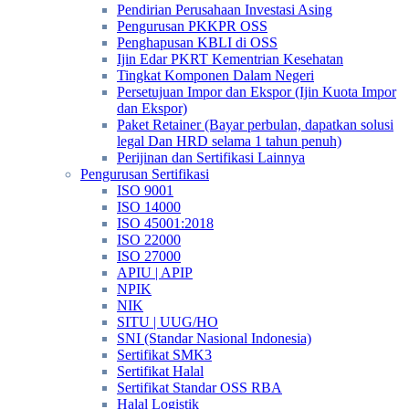
Pendirian Perusahaan Investasi Asing
Pengurusan PKKPR OSS
Penghapusan KBLI di OSS
Ijin Edar PKRT Kementrian Kesehatan
Tingkat Komponen Dalam Negeri
Persetujuan Impor dan Ekspor (Ijin Kuota Impor
dan Ekspor)
Paket Retainer (Bayar perbulan, dapatkan solusi
legal Dan HRD selama 1 tahun penuh)
Perijinan dan Sertifikasi Lainnya
Pengurusan Sertifikasi
ISO 9001
ISO 14000
ISO 45001:2018
ISO 22000
ISO 27000
APIU | APIP
NPIK
NIK
SITU | UUG/HO
SNI (Standar Nasional Indonesia)
Sertifikat SMK3
Sertifikat Halal
Sertifikat Standar OSS RBA
Halal Logistik