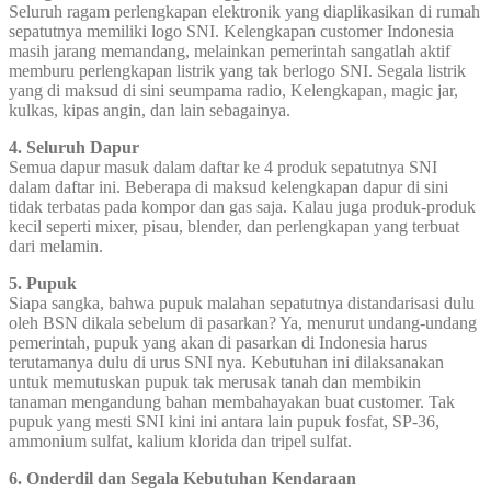
Seluruh ragam perlengkapan elektronik yang diaplikasikan di rumah
sepatutnya memiliki logo SNI. Kelengkapan customer Indonesia
masih jarang memandang, melainkan pemerintah sangatlah aktif
memburu perlengkapan listrik yang tak berlogo SNI. Segala listrik
yang di maksud di sini seumpama radio, Kelengkapan, magic jar,
kulkas, kipas angin, dan lain sebagainya.
4. Seluruh Dapur
Semua dapur masuk dalam daftar ke 4 produk sepatutnya SNI
dalam daftar ini. Beberapa di maksud kelengkapan dapur di sini
tidak terbatas pada kompor dan gas saja. Kalau juga produk-produk
kecil seperti mixer, pisau, blender, dan perlengkapan yang terbuat
dari melamin.
5. Pupuk
Siapa sangka, bahwa pupuk malahan sepatutnya distandarisasi dulu
oleh BSN dikala sebelum di pasarkan? Ya, menurut undang-undang
pemerintah, pupuk yang akan di pasarkan di Indonesia harus
terutamanya dulu di urus SNI nya. Kebutuhan ini dilaksanakan
untuk memutuskan pupuk tak merusak tanah dan membikin
tanaman mengandung bahan membahayakan buat customer. Tak
pupuk yang mesti SNI kini ini antara lain pupuk fosfat, SP-36,
ammonium sulfat, kalium klorida dan tripel sulfat.
6. Onderdil dan Segala Kebutuhan Kendaraan