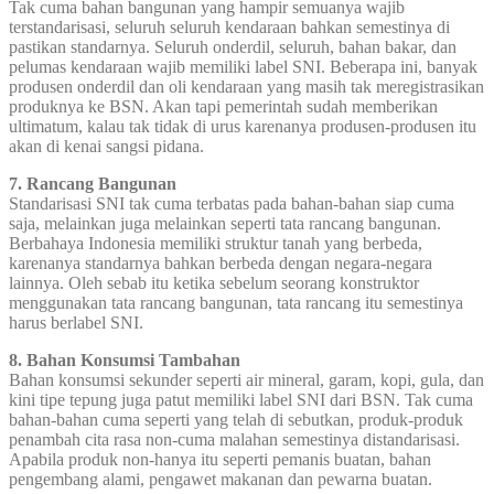
Tak cuma bahan bangunan yang hampir semuanya wajib
terstandarisasi, seluruh seluruh kendaraan bahkan semestinya di
pastikan standarnya. Seluruh onderdil, seluruh, bahan bakar, dan
pelumas kendaraan wajib memiliki label SNI. Beberapa ini, banyak
produsen onderdil dan oli kendaraan yang masih tak meregistrasikan
produknya ke BSN. Akan tapi pemerintah sudah memberikan
ultimatum, kalau tak tidak di urus karenanya produsen-produsen itu
akan di kenai sangsi pidana.
7. Rancang Bangunan
Standarisasi SNI tak cuma terbatas pada bahan-bahan siap cuma
saja, melainkan juga melainkan seperti tata rancang bangunan.
Berbahaya Indonesia memiliki struktur tanah yang berbeda,
karenanya standarnya bahkan berbeda dengan negara-negara
lainnya. Oleh sebab itu ketika sebelum seorang konstruktor
menggunakan tata rancang bangunan, tata rancang itu semestinya
harus berlabel SNI.
8. Bahan Konsumsi Tambahan
Bahan konsumsi sekunder seperti air mineral, garam, kopi, gula, dan
kini tipe tepung juga patut memiliki label SNI dari BSN. Tak cuma
bahan-bahan cuma seperti yang telah di sebutkan, produk-produk
penambah cita rasa non-cuma malahan semestinya distandarisasi.
Apabila produk non-hanya itu seperti pemanis buatan, bahan
pengembang alami, pengawet makanan dan pewarna buatan.