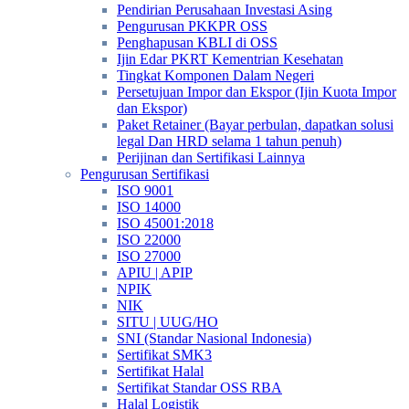
Pendirian Perusahaan Investasi Asing
Pengurusan PKKPR OSS
Penghapusan KBLI di OSS
Ijin Edar PKRT Kementrian Kesehatan
Tingkat Komponen Dalam Negeri
Persetujuan Impor dan Ekspor (Ijin Kuota Impor
dan Ekspor)
Paket Retainer (Bayar perbulan, dapatkan solusi
legal Dan HRD selama 1 tahun penuh)
Perijinan dan Sertifikasi Lainnya
Pengurusan Sertifikasi
ISO 9001
ISO 14000
ISO 45001:2018
ISO 22000
ISO 27000
APIU | APIP
NPIK
NIK
SITU | UUG/HO
SNI (Standar Nasional Indonesia)
Sertifikat SMK3
Sertifikat Halal
Sertifikat Standar OSS RBA
Halal Logistik