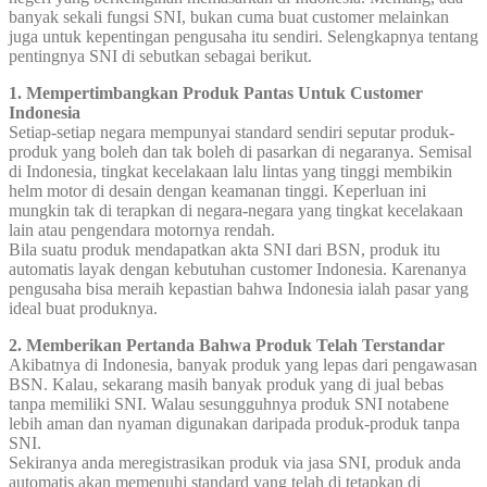
banyak sekali fungsi SNI, bukan cuma buat customer melainkan
juga untuk kepentingan pengusaha itu sendiri. Selengkapnya tentang
pentingnya SNI di sebutkan sebagai berikut.
1. Mempertimbangkan Produk Pantas Untuk Customer
Indonesia
Setiap-setiap negara mempunyai standard sendiri seputar produk-
produk yang boleh dan tak boleh di pasarkan di negaranya. Semisal
di Indonesia, tingkat kecelakaan lalu lintas yang tinggi membikin
helm motor di desain dengan keamanan tinggi. Keperluan ini
mungkin tak di terapkan di negara-negara yang tingkat kecelakaan
lain atau pengendara motornya rendah.
Bila suatu produk mendapatkan akta SNI dari BSN, produk itu
automatis layak dengan kebutuhan customer Indonesia. Karenanya
pengusaha bisa meraih kepastian bahwa Indonesia ialah pasar yang
ideal buat produknya.
2. Memberikan Pertanda Bahwa Produk Telah Terstandar
Akibatnya di Indonesia, banyak produk yang lepas dari pengawasan
BSN. Kalau, sekarang masih banyak produk yang di jual bebas
tanpa memiliki SNI. Walau sesungguhnya produk SNI notabene
lebih aman dan nyaman digunakan daripada produk-produk tanpa
SNI.
Sekiranya anda meregistrasikan produk via jasa SNI, produk anda
automatis akan memenuhi standard yang telah di tetapkan di