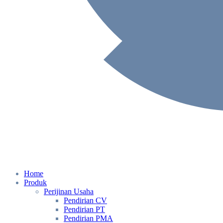
Home
Produk
Perijinan Usaha
Pendirian CV
Pendirian PT
Pendirian PMA