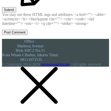
Submit
You may use these HTML tags and attributes:
<a href=""> <abbr>
<acronym> <b> <blockquote cite=""> <cite> <code> <del
datetime=""> <em> <i> <q cite=""> <strike> <strong>
Office :
Madison Avenue
Blok SHC2 No.51
Kota Wisata Cibubur, Jakarta Timur
08111072535
© Copyright 2014-2019
pengurusanijin.net
| All rights reserved