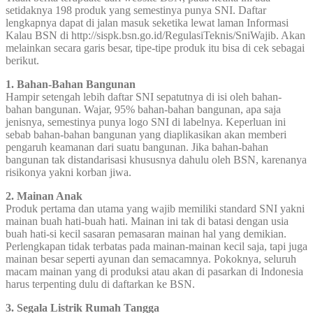
setidaknya 198 produk yang semestinya punya SNI. Daftar
lengkapnya dapat di jalan masuk seketika lewat laman Informasi
Kalau BSN di http://sispk.bsn.go.id/RegulasiTeknis/SniWajib. Akan
melainkan secara garis besar, tipe-tipe produk itu bisa di cek sebagai
berikut.
1. Bahan-Bahan Bangunan
Hampir setengah lebih daftar SNI sepatutnya di isi oleh bahan-
bahan bangunan. Wajar, 95% bahan-bahan bangunan, apa saja
jenisnya, semestinya punya logo SNI di labelnya. Keperluan ini
sebab bahan-bahan bangunan yang diaplikasikan akan memberi
pengaruh keamanan dari suatu bangunan. Jika bahan-bahan
bangunan tak distandarisasi khususnya dahulu oleh BSN, karenanya
risikonya yakni korban jiwa.
2. Mainan Anak
Produk pertama dan utama yang wajib memiliki standard SNI yakni
mainan buah hati-buah hati. Mainan ini tak di batasi dengan usia
buah hati-si kecil sasaran pemasaran mainan hal yang demikian.
Perlengkapan tidak terbatas pada mainan-mainan kecil saja, tapi juga
mainan besar seperti ayunan dan semacamnya. Pokoknya, seluruh
macam mainan yang di produksi atau akan di pasarkan di Indonesia
harus terpenting dulu di daftarkan ke BSN.
3. Segala Listrik Rumah Tangga