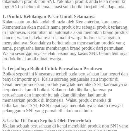
dikarnakan produk non SNI. Yakinkan produk anda telah memiliki
logo SNI sebelum dilema-situasi sulit berikut terjadi terhadap anda.
1. Produk Kehilangan Pasar Untuk Selamanya
Kalau suatu produk sudah di razia oleh Kementerian, karenanya
Kementerian akan merilis nama produk itu sebagai produk terlarang
di Indonesia. Kebutuhan ini automatis akan membikin brand produk
hancur, walau hakekatnya selama ini warga Indonesia sangatlah
menyukainya. Seandainya berkeinginan memasarkan produk yang
sama, pengusaha harus membangun brand produk dari permulaan.
Walau sesungguhnya setelah tersandung kasus SNI, belum tentunya
produk itu akan di minati warga.
2. Terjadinya Boikot Untuk Perusahaan Produsen
Boikot seperti ini khususnya terjadi pada perusahaan luar negeri dan
banyak importir nya. Kalau seorang pengusaha atau importir di
kenal mempromosikan produk yang tak memiliki SNI, karenanya ia
berpotensi akan di boikot. Kalau sudah diboikot, karenanya
perusahaan dan importir itu tak akan diijinkan lagi untuk
memasarkan produk di Indonesia. Walau produk mereka di
daftarkan buat SNI, BSN dapat saja menolaknya lantaran riwayat
pelanggaran SNI yang pernah di lakukan dahulu.
3. Usaha Di Tutup Sepihak Oleh Pemerintah
Jikalau sebuah perusahaan di kenal membikin produk non SNI yang