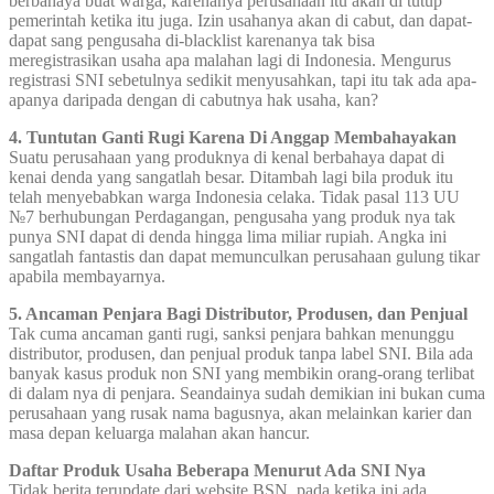
berbahaya buat warga, karenanya perusahaan itu akan di tutup
pemerintah ketika itu juga. Izin usahanya akan di cabut, dan dapat-
dapat sang pengusaha di-blacklist karenanya tak bisa
meregistrasikan usaha apa malahan lagi di Indonesia. Mengurus
registrasi SNI sebetulnya sedikit menyusahkan, tapi itu tak ada apa-
apanya daripada dengan di cabutnya hak usaha, kan?
4. Tuntutan Ganti Rugi Karena Di Anggap Membahayakan
Suatu perusahaan yang produknya di kenal berbahaya dapat di
kenai denda yang sangatlah besar. Ditambah lagi bila produk itu
telah menyebabkan warga Indonesia celaka. Tidak pasal 113 UU
№7 berhubungan Perdagangan, pengusaha yang produk nya tak
punya SNI dapat di denda hingga lima miliar rupiah. Angka ini
sangatlah fantastis dan dapat memunculkan perusahaan gulung tikar
apabila membayarnya.
5. Ancaman Penjara Bagi Distributor, Produsen, dan Penjual
Tak cuma ancaman ganti rugi, sanksi penjara bahkan menunggu
distributor, produsen, dan penjual produk tanpa label SNI. Bila ada
banyak kasus produk non SNI yang membikin orang-orang terlibat
di dalam nya di penjara. Seandainya sudah demikian ini bukan cuma
perusahaan yang rusak nama bagusnya, akan melainkan karier dan
masa depan keluarga malahan akan hancur.
Daftar Produk Usaha Beberapa Menurut Ada SNI Nya
Tidak berita terupdate dari website BSN, pada ketika ini ada