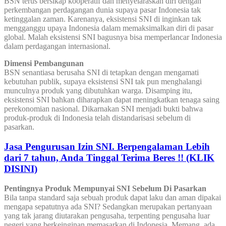
BSN terus bersikap kooperatif dan menyelaraskan diri dengan
perkembangan perdagangan dunia supaya pasar Indonesia tak
ketinggalan zaman. Karenanya, eksistensi SNI di inginkan tak
mengganggu upaya Indonesia dalam memaksimalkan diri di pasar
global. Malah eksistensi SNI bagusnya bisa memperlancar Indonesia
dalam perdagangan internasional.
Dimensi Pembangunan
BSN senantiasa berusaha SNI di tetapkan dengan mengamati
kebutuhan publik, supaya eksistensi SNI tak pun menghalangi
munculnya produk yang dibutuhkan warga. Disamping itu,
eksistensi SNI bahkan diharapkan dapat meningkatkan tenaga saing
perekonomian nasional. Dikarnakan SNI menjadi bukti bahwa
produk-produk di Indonesia telah distandarisasi sebelum di
pasarkan.
Jasa Pengurusan Izin SNI. Berpengalaman Lebih
dari 7 tahun, Anda Tinggal Terima Beres !! (KLIK
DISINI)
Pentingnya Produk Mempunyai SNI Sebelum Di Pasarkan
Bila tanpa standard saja sebuah produk dapat laku dan aman dipakai
mengapa sepatutnya ada SNI? Sedangkan merupakan pertanyaan
yang tak jarang diutarakan pengusaha, terpenting pengusaha luar
negeri yang berkeinginan memasarkan di Indonesia. Memang, ada