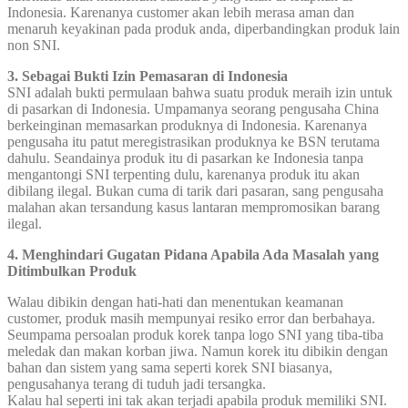
Indonesia. Karenanya customer akan lebih merasa aman dan
menaruh keyakinan pada produk anda, diperbandingkan produk lain
non SNI.
3. Sebagai Bukti Izin Pemasaran di Indonesia
SNI adalah bukti permulaan bahwa suatu produk meraih izin untuk
di pasarkan di Indonesia. Umpamanya seorang pengusaha China
berkeinginan memasarkan produknya di Indonesia. Karenanya
pengusaha itu patut meregistrasikan produknya ke BSN terutama
dahulu. Seandainya produk itu di pasarkan ke Indonesia tanpa
mengantongi SNI terpenting dulu, karenanya produk itu akan
dibilang ilegal. Bukan cuma di tarik dari pasaran, sang pengusaha
malahan akan tersandung kasus lantaran mempromosikan barang
ilegal.
4. Menghindari Gugatan Pidana Apabila Ada Masalah yang
Ditimbulkan Produk
Walau dibikin dengan hati-hati dan menentukan keamanan
customer, produk masih mempunyai resiko error dan berbahaya.
Seumpama persoalan produk korek tanpa logo SNI yang tiba-tiba
meledak dan makan korban jiwa. Namun korek itu dibikin dengan
bahan dan sistem yang sama seperti korek SNI biasanya,
pengusahanya terang di tuduh jadi tersangka.
Kalau hal seperti ini tak akan terjadi apabila produk memiliki SNI.