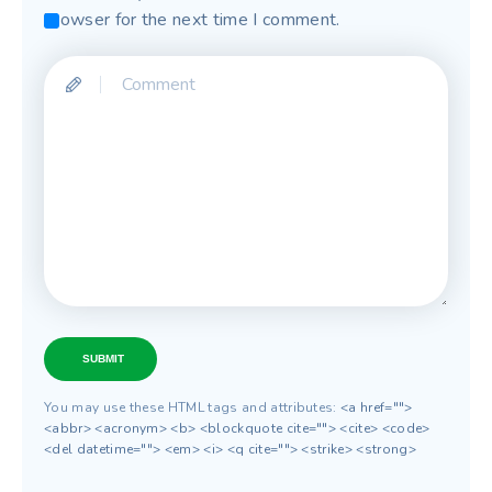
browser for the next time I comment.
SUBMIT
You may use these HTML tags and attributes:
<a href="">
<abbr> <acronym> <b> <blockquote cite=""> <cite> <code>
<del datetime=""> <em> <i> <q cite=""> <strike> <strong>