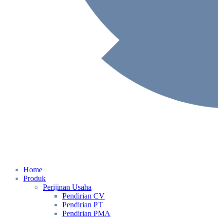
Home
Produk
Perijinan Usaha
Pendirian CV
Pendirian PT
Pendirian PMA