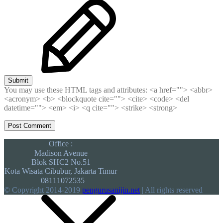
Submit
You may use these HTML tags and attributes:
<a href=""> <abbr>
<acronym> <b> <blockquote cite=""> <cite> <code> <del
datetime=""> <em> <i> <q cite=""> <strike> <strong>
Office :
Madison Avenue
Blok SHC2 No.51
Kota Wisata Cibubur, Jakarta Timur
08111072535
© Copyright 2014-2019
pengurusanijin.net
| All rights reserved