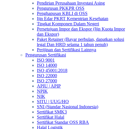
Pendirian Perusahaan Investasi Asing
Pengurusan PKKPR OSS
Penghapusan KBLI di OSS
Ijin Edar PKRT Kementrian Kesehatan
Tingkat Komponen Dalam Negeri
Persetujuan Impor dan Ekspor (Ijin Kuota Impor
dan Ekspor)
Paket Retainer (Bayar perbulan, dapatkan solusi
legal Dan HRD selama 1 tahun penuh)
Perijinan dan Sertifikasi Lainnya
Pengurusan Sertifikasi
ISO 9001
ISO 14000
ISO 45001:2018
ISO 22000
ISO 27000
APIU | APIP
NPIK
NIK
SITU | UUG/HO
SNI (Standar Nasional Indonesia)
Sertifikat SMK3
Sertifikat Halal
Sertifikat Standar OSS RBA
Halal Logistik