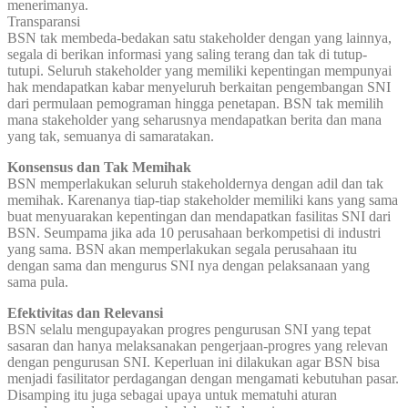
menerimanya.
Transparansi
BSN tak membeda-bedakan satu stakeholder dengan yang lainnya,
segala di berikan informasi yang saling terang dan tak di tutup-
tutupi. Seluruh stakeholder yang memiliki kepentingan mempunyai
hak mendapatkan kabar menyeluruh berkaitan pengembangan SNI
dari permulaan pemograman hingga penetapan. BSN tak memilih
mana stakeholder yang seharusnya mendapatkan berita dan mana
yang tak, semuanya di samaratakan.
Konsensus dan Tak Memihak
BSN memperlakukan seluruh stakeholdernya dengan adil dan tak
memihak. Karenanya tiap-tiap stakeholder memiliki kans yang sama
buat menyuarakan kepentingan dan mendapatkan fasilitas SNI dari
BSN. Seumpama jika ada 10 perusahaan berkompetisi di industri
yang sama. BSN akan memperlakukan segala perusahaan itu
dengan sama dan mengurus SNI nya dengan pelaksanaan yang
sama pula.
Efektivitas dan Relevansi
BSN selalu mengupayakan progres pengurusan SNI yang tepat
sasaran dan hanya melaksanakan pengerjaan-progres yang relevan
dengan pengurusan SNI. Keperluan ini dilakukan agar BSN bisa
menjadi fasilitator perdagangan dengan mengamati kebutuhan pasar.
Disamping itu juga sebagai upaya untuk mematuhi aturan