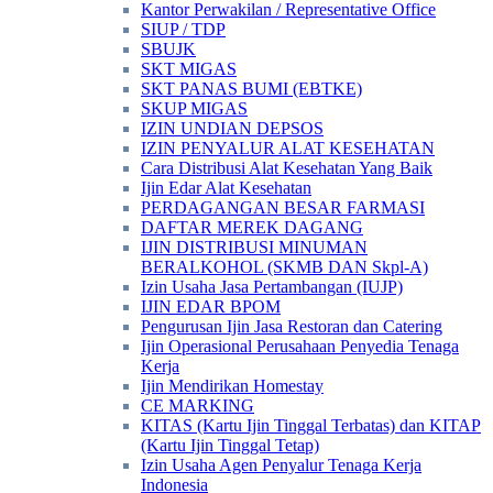
Kantor Perwakilan / Representative Office
SIUP / TDP
SBUJK
SKT MIGAS
SKT PANAS BUMI (EBTKE)
SKUP MIGAS
IZIN UNDIAN DEPSOS
IZIN PENYALUR ALAT KESEHATAN
Cara Distribusi Alat Kesehatan Yang Baik
Ijin Edar Alat Kesehatan
PERDAGANGAN BESAR FARMASI
DAFTAR MEREK DAGANG
IJIN DISTRIBUSI MINUMAN
BERALKOHOL (SKMB DAN Skpl-A)
Izin Usaha Jasa Pertambangan (IUJP)
IJIN EDAR BPOM
Pengurusan Ijin Jasa Restoran dan Catering
Ijin Operasional Perusahaan Penyedia Tenaga
Kerja
Ijin Mendirikan Homestay
CE MARKING
KITAS (Kartu Ijin Tinggal Terbatas) dan KITAP
(Kartu Ijin Tinggal Tetap)
Izin Usaha Agen Penyalur Tenaga Kerja
Indonesia