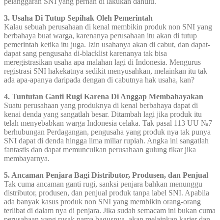
pelanggaran SNI yang pernah di lakukan dahulu.
3. Usaha Di Tutup Sepihak Oleh Pemerintah
Kalau sebuah perusahaan di kenal membikin produk non SNI yang
berbahaya buat warga, karenanya perusahaan itu akan di tutup
pemerintah ketika itu juga. Izin usahanya akan di cabut, dan dapat-
dapat sang pengusaha di-blacklist karenanya tak bisa
meregistrasikan usaha apa malahan lagi di Indonesia. Mengurus
registrasi SNI hakekatnya sedikit menyusahkan, melainkan itu tak
ada apa-apanya daripada dengan di cabutnya hak usaha, kan?
4. Tuntutan Ganti Rugi Karena Di Anggap Membahayakan
Suatu perusahaan yang produknya di kenal berbahaya dapat di
kenai denda yang sangatlah besar. Ditambah lagi jika produk itu
telah menyebabkan warga Indonesia celaka. Tak pasal 113 UU №7
berhubungan Perdagangan, pengusaha yang produk nya tak punya
SNI dapat di denda hingga lima miliar rupiah. Angka ini sangatlah
fantastis dan dapat memunculkan perusahaan gulung tikar jika
membayarnya.
5. Ancaman Penjara Bagi Distributor, Produsen, dan Penjual
Tak cuma ancaman ganti rugi, sanksi penjara bahkan menunggu
distributor, produsen, dan penjual produk tanpa label SNI. Apabila
ada banyak kasus produk non SNI yang membikin orang-orang
terlibat di dalam nya di penjara. Jika sudah semacam ini bukan cuma
perusahaan yang rusak nama bagusnya, akan melainkan karier dan