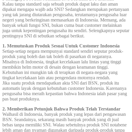
Kalau tanpa standard saja sebuah produk dapat laku dan aman
dipakai mengapa wajib ada SNI? Sedangkan merupakan pertanyaan
yang tak jarang diutarakan pengusaha, terutamanya pengusaha luar
negeri yang berkeinginan memasarkan di Indonesia. Memang, ada
banyak sekali fungsi SNI, bukan cuma buat customer melainkan
juga untuk kepentingan pengusaha itu sendiri. Selengkapnya seputar
pentingnya SNI di sebutkan sebagai berikut.
1. Memutuskan Produk Sesuai Untuk Customer Indonesia
Setiap-setiap negara mempunyai standard sendiri seputar produk-
produk yang boleh dan tak boleh di pasarkan di negaranya.
Misalnya di Indonesia, tingkat kecelakaan lalu lintas yang tinggi
membikin helm motor di desain dengan keamanan tinggi.
Kebutuhan ini mungkin tak di terapkan di negara-negara yang
tingkat kecelakaan lain atau pengendara motornya rendah.
Jika suatu produk mendapatkan akta SNI dari BSN, produk itu
automatis layak dengan kebutuhan customer Indonesia. Karenanya
pengusaha bisa meraih kepastian bahwa Indonesia ialah pasar yang
pas buat produknya.
2. Memberikan Petunjuk Bahwa Produk Telah Terstandar
Walhasil di Indonesia, banyak produk yang lepas dari pengawasan
BSN. Seandainya, sekarang masih banyak produk yang di jual
bebas tanpa memiliki SNI. Walau sebetulnya produk SNI notabene
lebih aman dan nyaman digunakan daripada produk-produk tanpa