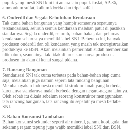
pupuk yang mesti SNI kini ini antara lain pupuk fosfat, SP-36,
ammonium sulfat, kalium klorida dan tripel sulfat.
6. Onderdil dan Segala Kebutuhan Kendaraan
Tak cuma bahan bangunan yang hampir semuanya sepatutnya
terstandarisasi, seluruh semua kendaraan malahan patut di pastikan
standarnya. Segala onderdil, seluruh, bahan bakar, dan pelumas
kendaraan seharusnya memiliki label SNI. Beberapa ini, banyak
produsen onderdil dan oli kendaraan yang masih tak meregistrasikan
produknya ke BSN. Akan melainkan pemerintah sudah memberikan
ultimatum, seandainya tak tidak di urus karenanya produsen-
produsen itu akan di kenai sangsi pidana.
7. Rancang Bangunan
Standarisasi SNI tak cuma terbatas pada bahan-bahan siap cuma
saja, melainkan juga namun seperti tata rancang bangunan.
Membahayakan Indonesia memiliki struktur tanah yang berbeda,
karenanya standarnya malah berbeda dengan negara-negara lainnya.
Oleh sebab itu dikala sebelum seorang konstruktor menggunakan
tata rancang bangunan, tata rancang itu sepatutnya mesti berlabel
SNI.
8. Bahan Konsumsi Tambahan
Bahan konsumsi sekunder seperti air mineral, garam, kopi, gula, dan
sekarang ragam tepung juga wajib memiliki label SNI dari BSN.