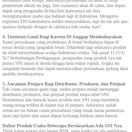
berbahaya buat warga, karenanya perusahaan itu akan di tutup
pemerintah dikala itu juga. Izin usahanya akan di cabut, dan dapat-
dapat sang pengusaha di-blacklist karenanya tak bisa
meregistrasikan usaha apa bahkan lagi di Indonesia. Mengurus
registrasi SNI hakekatnya sedikit menyusahkan, tapi itu tak ada apa-
apanya daripada dengan di cabutnya hak usaha, kan?
4. Tuntutan Ganti Rugi Karena Di Anggap Membahayakan
Suatu perusahaan yang produknya di kenal berbahaya dapat di
kenai denda yang sangatlah besar. Ditambah lagi sekiranya produk
itu telah menyebabkan warga Indonesia celaka. Tak pasal 113 UU
№7 berhubungan Perdagangan, pengusaha yang produk nya tak
punya SNI dapat di denda hingga lima miliar rupiah. Angka ini
sangatlah fantastis dan dapat memunculkan perusahaan gulung tikar
apabila membayarnya.
5. Ancaman Penjara Bagi Distributor, Produsen, dan Penjual
Tak cuma ancaman ganti rugi, sanksi penjara malah menunggu
distributor, produsen, dan penjual produk tanpa label SNI.
Seandainya ada banyak kasus produk non SNI yang membikin
orang-orang terlibat di dalam nya di penjara. Sekiranya sudah
semacam ini bukan cuma perusahaan yang rusak nama pantasnya,
akan tapi karier dan masa depan keluarga bahkan akan hancur.
Daftar Produk Usaha Beberapa Berdasarkan Ada SNI Nya
Tidak kabar terkini dari laman BSN, pada ketika ini ada setidaknya