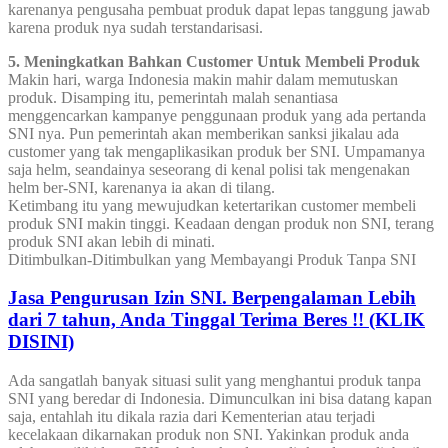
karenanya pengusaha pembuat produk dapat lepas tanggung jawab
karena produk nya sudah terstandarisasi.
5. Meningkatkan Bahkan Customer Untuk Membeli Produk
Makin hari, warga Indonesia makin mahir dalam memutuskan
produk. Disamping itu, pemerintah malah senantiasa
menggencarkan kampanye penggunaan produk yang ada pertanda
SNI nya. Pun pemerintah akan memberikan sanksi jikalau ada
customer yang tak mengaplikasikan produk ber SNI. Umpamanya
saja helm, seandainya seseorang di kenal polisi tak mengenakan
helm ber-SNI, karenanya ia akan di tilang.
Ketimbang itu yang mewujudkan ketertarikan customer membeli
produk SNI makin tinggi. Keadaan dengan produk non SNI, terang
produk SNI akan lebih di minati.
Ditimbulkan-Ditimbulkan yang Membayangi Produk Tanpa SNI
Jasa Pengurusan Izin SNI. Berpengalaman Lebih
dari 7 tahun, Anda Tinggal Terima Beres !! (KLIK
DISINI)
Ada sangatlah banyak situasi sulit yang menghantui produk tanpa
SNI yang beredar di Indonesia. Dimunculkan ini bisa datang kapan
saja, entahlah itu dikala razia dari Kementerian atau terjadi
kecelakaan dikarnakan produk non SNI. Yakinkan produk anda