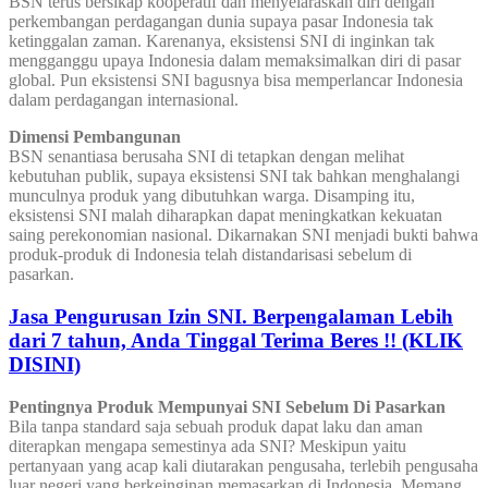
BSN terus bersikap kooperatif dan menyelaraskan diri dengan
perkembangan perdagangan dunia supaya pasar Indonesia tak
ketinggalan zaman. Karenanya, eksistensi SNI di inginkan tak
mengganggu upaya Indonesia dalam memaksimalkan diri di pasar
global. Pun eksistensi SNI bagusnya bisa memperlancar Indonesia
dalam perdagangan internasional.
Dimensi Pembangunan
BSN senantiasa berusaha SNI di tetapkan dengan melihat
kebutuhan publik, supaya eksistensi SNI tak bahkan menghalangi
munculnya produk yang dibutuhkan warga. Disamping itu,
eksistensi SNI malah diharapkan dapat meningkatkan kekuatan
saing perekonomian nasional. Dikarnakan SNI menjadi bukti bahwa
produk-produk di Indonesia telah distandarisasi sebelum di
pasarkan.
Jasa Pengurusan Izin SNI. Berpengalaman Lebih
dari 7 tahun, Anda Tinggal Terima Beres !! (KLIK
DISINI)
Pentingnya Produk Mempunyai SNI Sebelum Di Pasarkan
Bila tanpa standard saja sebuah produk dapat laku dan aman
diterapkan mengapa semestinya ada SNI? Meskipun yaitu
pertanyaan yang acap kali diutarakan pengusaha, terlebih pengusaha
luar negeri yang berkeinginan memasarkan di Indonesia. Memang,