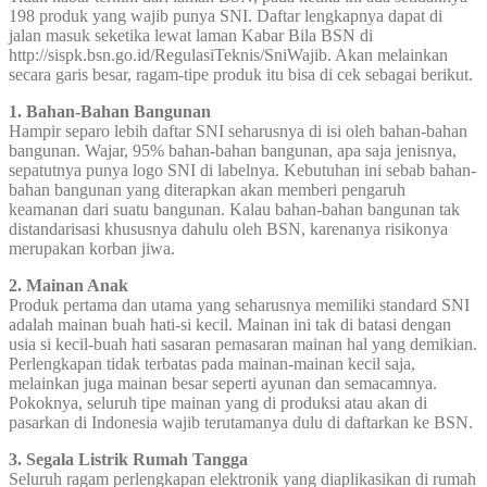
198 produk yang wajib punya SNI. Daftar lengkapnya dapat di
jalan masuk seketika lewat laman Kabar Bila BSN di
http://sispk.bsn.go.id/RegulasiTeknis/SniWajib. Akan melainkan
secara garis besar, ragam-tipe produk itu bisa di cek sebagai berikut.
1. Bahan-Bahan Bangunan
Hampir separo lebih daftar SNI seharusnya di isi oleh bahan-bahan
bangunan. Wajar, 95% bahan-bahan bangunan, apa saja jenisnya,
sepatutnya punya logo SNI di labelnya. Kebutuhan ini sebab bahan-
bahan bangunan yang diterapkan akan memberi pengaruh
keamanan dari suatu bangunan. Kalau bahan-bahan bangunan tak
distandarisasi khususnya dahulu oleh BSN, karenanya risikonya
merupakan korban jiwa.
2. Mainan Anak
Produk pertama dan utama yang seharusnya memiliki standard SNI
adalah mainan buah hati-si kecil. Mainan ini tak di batasi dengan
usia si kecil-buah hati sasaran pemasaran mainan hal yang demikian.
Perlengkapan tidak terbatas pada mainan-mainan kecil saja,
melainkan juga mainan besar seperti ayunan dan semacamnya.
Pokoknya, seluruh tipe mainan yang di produksi atau akan di
pasarkan di Indonesia wajib terutamanya dulu di daftarkan ke BSN.
3. Segala Listrik Rumah Tangga
Seluruh ragam perlengkapan elektronik yang diaplikasikan di rumah