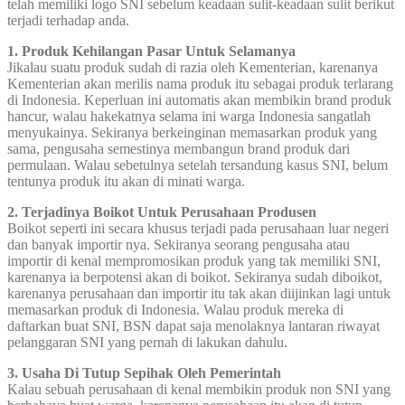
telah memiliki logo SNI sebelum keadaan sulit-keadaan sulit berikut
terjadi terhadap anda.
1. Produk Kehilangan Pasar Untuk Selamanya
Jikalau suatu produk sudah di razia oleh Kementerian, karenanya
Kementerian akan merilis nama produk itu sebagai produk terlarang
di Indonesia. Keperluan ini automatis akan membikin brand produk
hancur, walau hakekatnya selama ini warga Indonesia sangatlah
menyukainya. Sekiranya berkeinginan memasarkan produk yang
sama, pengusaha semestinya membangun brand produk dari
permulaan. Walau sebetulnya setelah tersandung kasus SNI, belum
tentunya produk itu akan di minati warga.
2. Terjadinya Boikot Untuk Perusahaan Produsen
Boikot seperti ini secara khusus terjadi pada perusahaan luar negeri
dan banyak importir nya. Sekiranya seorang pengusaha atau
importir di kenal mempromosikan produk yang tak memiliki SNI,
karenanya ia berpotensi akan di boikot. Sekiranya sudah diboikot,
karenanya perusahaan dan importir itu tak akan diijinkan lagi untuk
memasarkan produk di Indonesia. Walau produk mereka di
daftarkan buat SNI, BSN dapat saja menolaknya lantaran riwayat
pelanggaran SNI yang pernah di lakukan dahulu.
3. Usaha Di Tutup Sepihak Oleh Pemerintah
Kalau sebuah perusahaan di kenal membikin produk non SNI yang