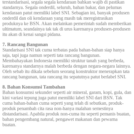
terstandarisasi, segala segala kendaraan bahkan wajib di pastikan
standarnya. Segala onderdil, seluruh, bahan bakar, dan pelumas
kendaraan patut memiliki label SNI. Sebagian ini, banyak produsen
onderdil dan oli kendaraan yang masih tak meregistrasikan
produknya ke BSN. Akan melainkan pemerintah sudah memberikan
ultimatum, seandainya tak tak di urus karenanya produsen-produsen
itu akan di kenai sangsi pidana.
7. Rancang Bangunan
Standarisasi SNI tak cuma terbatas pada bahan-bahan siap hanya
saja, tapi juga namun seperti tata rancang bangunan.
Membahayakan Indonesia memiliki struktur tanah yang berbeda,
karenanya standarnya malah berbeda dengan negara-negara lainnya.
Oleh sebab itu dikala sebelum seorang konstruktor menerapkan tata
rancang bangunan, tata rancang itu sepatutnya patut berlabel SNI.
8. Bahan Konsumsi Tambahan
Bahan konsumsi sekunder seperti air mineral, garam, kopi, gula, dan
kini variasi tepung juga patut memiliki label SNI dari BSN. Tak
cuma bahan-bahan cuma seperti yang telah di sebutkan, produk-
produk penambah cita rasa non-hanya malahan semestinya
distandarisasi. Apabila produk non-cuma itu seperti pemanis buatan,
bahan pengembang natural, pengawet makanan dan pewarna
buatan.