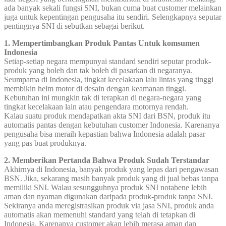
ada banyak sekali fungsi SNI, bukan cuma buat customer melainkan
juga untuk kepentingan pengusaha itu sendiri. Selengkapnya seputar
pentingnya SNI di sebutkan sebagai berikut.
1. Mempertimbangkan Produk Pantas Untuk komsumen
Indonesia
Setiap-setiap negara mempunyai standard sendiri seputar produk-
produk yang boleh dan tak boleh di pasarkan di negaranya.
Seumpama di Indonesia, tingkat kecelakaan lalu lintas yang tinggi
membikin helm motor di desain dengan keamanan tinggi.
Kebutuhan ini mungkin tak di terapkan di negara-negara yang
tingkat kecelakaan lain atau pengendara motornya rendah.
Kalau suatu produk mendapatkan akta SNI dari BSN, produk itu
automatis pantas dengan kebutuhan customer Indonesia. Karenanya
pengusaha bisa meraih kepastian bahwa Indonesia adalah pasar
yang pas buat produknya.
2. Memberikan Pertanda Bahwa Produk Sudah Terstandar
Akhirnya di Indonesia, banyak produk yang lepas dari pengawasan
BSN. Jika, sekarang masih banyak produk yang di jual bebas tanpa
memiliki SNI. Walau sesungguhnya produk SNI notabene lebih
aman dan nyaman digunakan daripada produk-produk tanpa SNI.
Sekiranya anda meregistrasikan produk via jasa SNI, produk anda
automatis akan memenuhi standard yang telah di tetapkan di
Indonesia. Karenanya customer akan lebih merasa aman dan