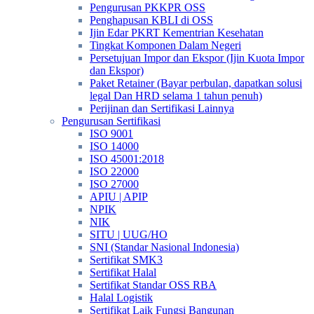
Pengurusan PKKPR OSS
Penghapusan KBLI di OSS
Ijin Edar PKRT Kementrian Kesehatan
Tingkat Komponen Dalam Negeri
Persetujuan Impor dan Ekspor (Ijin Kuota Impor
dan Ekspor)
Paket Retainer (Bayar perbulan, dapatkan solusi
legal Dan HRD selama 1 tahun penuh)
Perijinan dan Sertifikasi Lainnya
Pengurusan Sertifikasi
ISO 9001
ISO 14000
ISO 45001:2018
ISO 22000
ISO 27000
APIU | APIP
NPIK
NIK
SITU | UUG/HO
SNI (Standar Nasional Indonesia)
Sertifikat SMK3
Sertifikat Halal
Sertifikat Standar OSS RBA
Halal Logistik
Sertifikat Laik Fungsi Bangunan