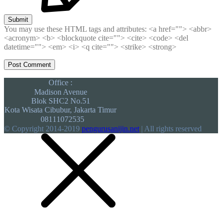
Submit
You may use these HTML tags and attributes:
<a href=""> <abbr>
<acronym> <b> <blockquote cite=""> <cite> <code> <del
datetime=""> <em> <i> <q cite=""> <strike> <strong>
Office :
Madison Avenue
Blok SHC2 No.51
Kota Wisata Cibubur, Jakarta Timur
08111072535
© Copyright 2014-2019
pengurusanijin.net
| All rights reserved