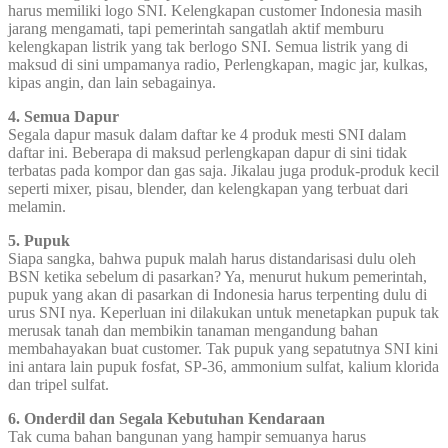
harus memiliki logo SNI. Kelengkapan customer Indonesia masih
jarang mengamati, tapi pemerintah sangatlah aktif memburu
kelengkapan listrik yang tak berlogo SNI. Semua listrik yang di
maksud di sini umpamanya radio, Perlengkapan, magic jar, kulkas,
kipas angin, dan lain sebagainya.
4. Semua Dapur
Segala dapur masuk dalam daftar ke 4 produk mesti SNI dalam
daftar ini. Beberapa di maksud perlengkapan dapur di sini tidak
terbatas pada kompor dan gas saja. Jikalau juga produk-produk kecil
seperti mixer, pisau, blender, dan kelengkapan yang terbuat dari
melamin.
5. Pupuk
Siapa sangka, bahwa pupuk malah harus distandarisasi dulu oleh
BSN ketika sebelum di pasarkan? Ya, menurut hukum pemerintah,
pupuk yang akan di pasarkan di Indonesia harus terpenting dulu di
urus SNI nya. Keperluan ini dilakukan untuk menetapkan pupuk tak
merusak tanah dan membikin tanaman mengandung bahan
membahayakan buat customer. Tak pupuk yang sepatutnya SNI kini
ini antara lain pupuk fosfat, SP-36, ammonium sulfat, kalium klorida
dan tripel sulfat.
6. Onderdil dan Segala Kebutuhan Kendaraan
Tak cuma bahan bangunan yang hampir semuanya harus