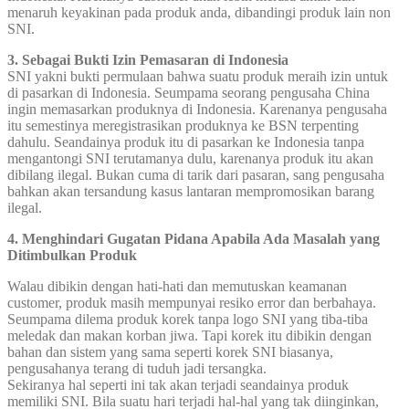
menaruh keyakinan pada produk anda, dibandingi produk lain non
SNI.
3. Sebagai Bukti Izin Pemasaran di Indonesia
SNI yakni bukti permulaan bahwa suatu produk meraih izin untuk
di pasarkan di Indonesia. Seumpama seorang pengusaha China
ingin memasarkan produknya di Indonesia. Karenanya pengusaha
itu semestinya meregistrasikan produknya ke BSN terpenting
dahulu. Seandainya produk itu di pasarkan ke Indonesia tanpa
mengantongi SNI terutamanya dulu, karenanya produk itu akan
dibilang ilegal. Bukan cuma di tarik dari pasaran, sang pengusaha
bahkan akan tersandung kasus lantaran mempromosikan barang
ilegal.
4. Menghindari Gugatan Pidana Apabila Ada Masalah yang
Ditimbulkan Produk
Walau dibikin dengan hati-hati dan memutuskan keamanan
customer, produk masih mempunyai resiko error dan berbahaya.
Seumpama dilema produk korek tanpa logo SNI yang tiba-tiba
meledak dan makan korban jiwa. Tapi korek itu dibikin dengan
bahan dan sistem yang sama seperti korek SNI biasanya,
pengusahanya terang di tuduh jadi tersangka.
Sekiranya hal seperti ini tak akan terjadi seandainya produk
memiliki SNI. Bila suatu hari terjadi hal-hal yang tak diinginkan,