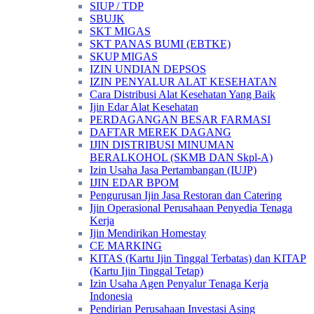
SIUP / TDP
SBUJK
SKT MIGAS
SKT PANAS BUMI (EBTKE)
SKUP MIGAS
IZIN UNDIAN DEPSOS
IZIN PENYALUR ALAT KESEHATAN
Cara Distribusi Alat Kesehatan Yang Baik
Ijin Edar Alat Kesehatan
PERDAGANGAN BESAR FARMASI
DAFTAR MEREK DAGANG
IJIN DISTRIBUSI MINUMAN
BERALKOHOL (SKMB DAN Skpl-A)
Izin Usaha Jasa Pertambangan (IUJP)
IJIN EDAR BPOM
Pengurusan Ijin Jasa Restoran dan Catering
Ijin Operasional Perusahaan Penyedia Tenaga
Kerja
Ijin Mendirikan Homestay
CE MARKING
KITAS (Kartu Ijin Tinggal Terbatas) dan KITAP
(Kartu Ijin Tinggal Tetap)
Izin Usaha Agen Penyalur Tenaga Kerja
Indonesia
Pendirian Perusahaan Investasi Asing