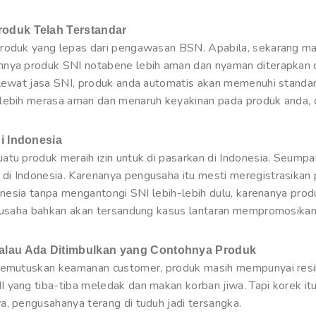
oduk Telah Terstandar
roduk yang lepas dari pengawasan BSN. Apabila, sekarang mas
hnya produk SNI notabene lebih aman dan nyaman diterapkan 
 lewat jasa SNI, produk anda automatis akan memenuhi standard
lebih merasa aman dan menaruh keyakinan pada produk anda, di
i Indonesia
atu produk meraih izin untuk di pasarkan di Indonesia. Seum
di Indonesia. Karenanya pengusaha itu mesti meregistrasikan
onesia tanpa mengantongi SNI lebih-lebih dulu, karenanya produ
ngusaha bahkan akan tersandung kasus lantaran mempromosikan 
Kalau Ada Ditimbulkan yang Contohnya Produk
 memutuskan keamanan customer, produk masih mempunyai res
 yang tiba-tiba meledak dan makan korban jiwa. Tapi korek it
a, pengusahanya terang di tuduh jadi tersangka.