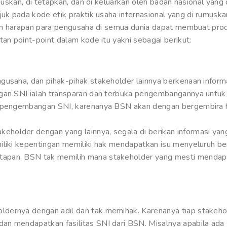
umuskan, di tetapkan, dan di keluarkan oleh badan nasional yan
juk pada kode etik praktik usaha internasional yang di rumus
engan harapan para pengusaha di semua dunia dapat membuat p
tan point-point dalam kode itu yakni sebagai berikut:
gusaha, dan pihak-pihak stakeholder lainnya berkenaan inform
gan SNI ialah transparan dan terbuka pengembangannya untuk
k pengembangan SNI, karenanya BSN akan dengan bergembira 
older dengan yang lainnya, segala di berikan informasi yang 
iliki kepentingan memiliki hak mendapatkan isu menyeluruh b
apan. BSN tak memilih mana stakeholder yang mesti mendapat
dernya dengan adil dan tak memihak. Karenanya tiap stakeho
an mendapatkan fasilitas SNI dari BSN. Misalnya apabila ada