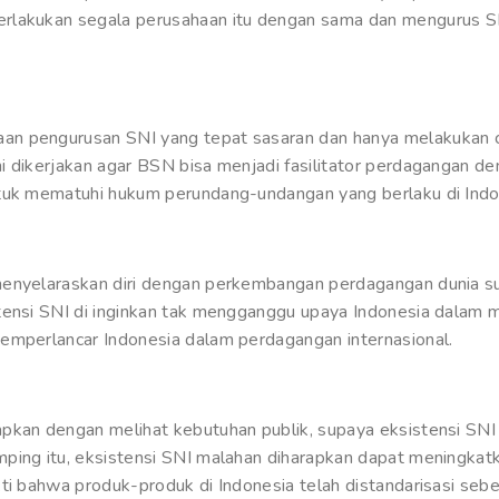
rlakukan segala perusahaan itu dengan sama dan mengurus S
n pengurusan SNI yang tepat sasaran dan hanya melakukan ca
i dikerjakan agar BSN bisa menjadi fasilitator perdagangan de
ntuk mematuhi hukum perundang-undangan yang berlaku di Indo
menyelaraskan diri dengan perkembangan perdagangan dunia su
tensi SNI di inginkan tak mengganggu upaya Indonesia dalam me
emperlancar Indonesia dalam perdagangan internasional.
apkan dengan melihat kebutuhan publik, supaya eksistensi SN
ping itu, eksistensi SNI malahan diharapkan dapat meningkat
ti bahwa produk-produk di Indonesia telah distandarisasi sebe