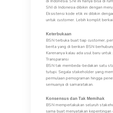
di Indonesia. SNI ini hanya bisa di r
SNI di Indonesia dibikin dengan meru
Eksistensi kode etik ini dibikin d
untuk customer. Lebih komplit berkai
Keterbukaan
BSN terbuka buat tiap customer, pen
berita yang di berikan BSN berhubun
Karenanya kalau ada usul baru untu
Transparansi
BSN tak membeda-bedakan satu stakeh
tutupi. Segala stakeholder yang mem
permulaan pemograman hingga penet
semuanya di samaratakan.
Konsensus dan Tak Memihak
BSN memperlakukan seluruh stakehol
sama buat menyatakan kepentingan d