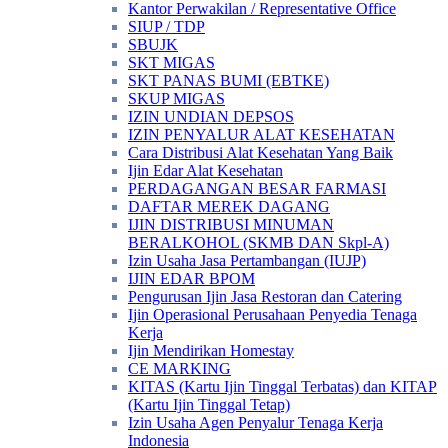
Kantor Perwakilan / Representative Office
SIUP / TDP
SBUJK
SKT MIGAS
SKT PANAS BUMI (EBTKE)
SKUP MIGAS
IZIN UNDIAN DEPSOS
IZIN PENYALUR ALAT KESEHATAN
Cara Distribusi Alat Kesehatan Yang Baik
Ijin Edar Alat Kesehatan
PERDAGANGAN BESAR FARMASI
DAFTAR MEREK DAGANG
IJIN DISTRIBUSI MINUMAN
BERALKOHOL (SKMB DAN Skpl-A)
Izin Usaha Jasa Pertambangan (IUJP)
IJIN EDAR BPOM
Pengurusan Ijin Jasa Restoran dan Catering
Ijin Operasional Perusahaan Penyedia Tenaga
Kerja
Ijin Mendirikan Homestay
CE MARKING
KITAS (Kartu Ijin Tinggal Terbatas) dan KITAP
(Kartu Ijin Tinggal Tetap)
Izin Usaha Agen Penyalur Tenaga Kerja
Indonesia