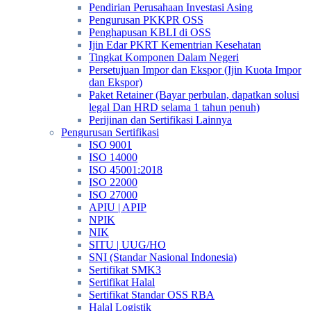
Pendirian Perusahaan Investasi Asing
Pengurusan PKKPR OSS
Penghapusan KBLI di OSS
Ijin Edar PKRT Kementrian Kesehatan
Tingkat Komponen Dalam Negeri
Persetujuan Impor dan Ekspor (Ijin Kuota Impor
dan Ekspor)
Paket Retainer (Bayar perbulan, dapatkan solusi
legal Dan HRD selama 1 tahun penuh)
Perijinan dan Sertifikasi Lainnya
Pengurusan Sertifikasi
ISO 9001
ISO 14000
ISO 45001:2018
ISO 22000
ISO 27000
APIU | APIP
NPIK
NIK
SITU | UUG/HO
SNI (Standar Nasional Indonesia)
Sertifikat SMK3
Sertifikat Halal
Sertifikat Standar OSS RBA
Halal Logistik