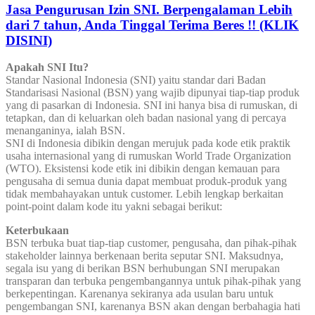
Jasa Pengurusan Izin SNI. Berpengalaman Lebih
dari 7 tahun, Anda Tinggal Terima Beres !! (KLIK
DISINI)
Apakah SNI Itu?
Standar Nasional Indonesia (SNI) yaitu standar dari Badan
Standarisasi Nasional (BSN) yang wajib dipunyai tiap-tiap produk
yang di pasarkan di Indonesia. SNI ini hanya bisa di rumuskan, di
tetapkan, dan di keluarkan oleh badan nasional yang di percaya
menanganinya, ialah BSN.
SNI di Indonesia dibikin dengan merujuk pada kode etik praktik
usaha internasional yang di rumuskan World Trade Organization
(WTO). Eksistensi kode etik ini dibikin dengan kemauan para
pengusaha di semua dunia dapat membuat produk-produk yang
tidak membahayakan untuk customer. Lebih lengkap berkaitan
point-point dalam kode itu yakni sebagai berikut:
Keterbukaan
BSN terbuka buat tiap-tiap customer, pengusaha, dan pihak-pihak
stakeholder lainnya berkenaan berita seputar SNI. Maksudnya,
segala isu yang di berikan BSN berhubungan SNI merupakan
transparan dan terbuka pengembangannya untuk pihak-pihak yang
berkepentingan. Karenanya sekiranya ada usulan baru untuk
pengembangan SNI, karenanya BSN akan dengan berbahagia hati