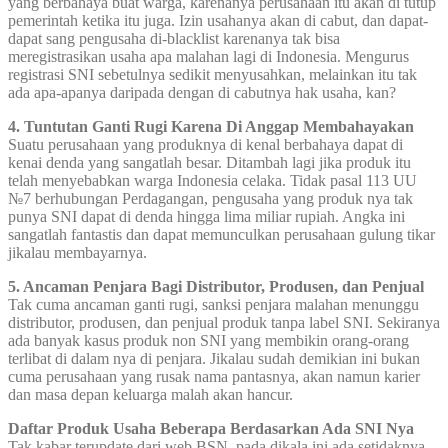
yang berbahaya buat warga, karenanya perusahaan itu akan di tutup
pemerintah ketika itu juga. Izin usahanya akan di cabut, dan dapat-
dapat sang pengusaha di-blacklist karenanya tak bisa
meregistrasikan usaha apa malahan lagi di Indonesia. Mengurus
registrasi SNI sebetulnya sedikit menyusahkan, melainkan itu tak
ada apa-apanya daripada dengan di cabutnya hak usaha, kan?
4. Tuntutan Ganti Rugi Karena Di Anggap Membahayakan
Suatu perusahaan yang produknya di kenal berbahaya dapat di
kenai denda yang sangatlah besar. Ditambah lagi jika produk itu
telah menyebabkan warga Indonesia celaka. Tidak pasal 113 UU
№7 berhubungan Perdagangan, pengusaha yang produk nya tak
punya SNI dapat di denda hingga lima miliar rupiah. Angka ini
sangatlah fantastis dan dapat memunculkan perusahaan gulung tikar
jikalau membayarnya.
5. Ancaman Penjara Bagi Distributor, Produsen, dan Penjual
Tak cuma ancaman ganti rugi, sanksi penjara malahan menunggu
distributor, produsen, dan penjual produk tanpa label SNI. Sekiranya
ada banyak kasus produk non SNI yang membikin orang-orang
terlibat di dalam nya di penjara. Jikalau sudah demikian ini bukan
cuma perusahaan yang rusak nama pantasnya, akan namun karier
dan masa depan keluarga malah akan hancur.
Daftar Produk Usaha Beberapa Berdasarkan Ada SNI Nya
Tak kabar terupdate dari web BSN, pada dikala ini ada setidaknya