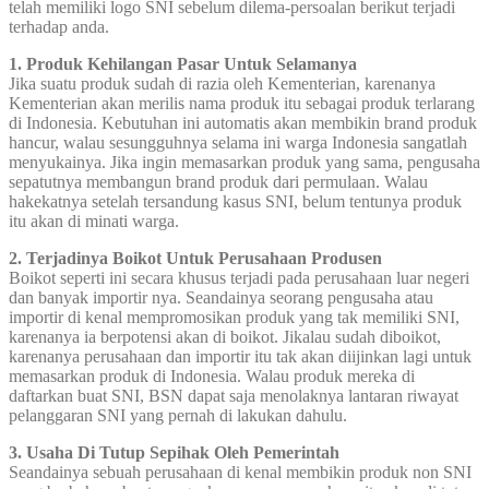
telah memiliki logo SNI sebelum dilema-persoalan berikut terjadi
terhadap anda.
1. Produk Kehilangan Pasar Untuk Selamanya
Jika suatu produk sudah di razia oleh Kementerian, karenanya
Kementerian akan merilis nama produk itu sebagai produk terlarang
di Indonesia. Kebutuhan ini automatis akan membikin brand produk
hancur, walau sesungguhnya selama ini warga Indonesia sangatlah
menyukainya. Jika ingin memasarkan produk yang sama, pengusaha
sepatutnya membangun brand produk dari permulaan. Walau
hakekatnya setelah tersandung kasus SNI, belum tentunya produk
itu akan di minati warga.
2. Terjadinya Boikot Untuk Perusahaan Produsen
Boikot seperti ini secara khusus terjadi pada perusahaan luar negeri
dan banyak importir nya. Seandainya seorang pengusaha atau
importir di kenal mempromosikan produk yang tak memiliki SNI,
karenanya ia berpotensi akan di boikot. Jikalau sudah diboikot,
karenanya perusahaan dan importir itu tak akan diijinkan lagi untuk
memasarkan produk di Indonesia. Walau produk mereka di
daftarkan buat SNI, BSN dapat saja menolaknya lantaran riwayat
pelanggaran SNI yang pernah di lakukan dahulu.
3. Usaha Di Tutup Sepihak Oleh Pemerintah
Seandainya sebuah perusahaan di kenal membikin produk non SNI