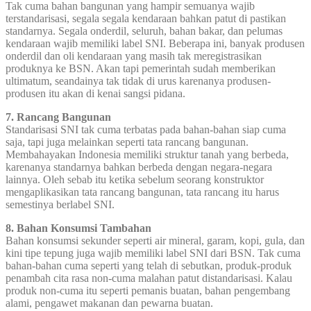
Tak cuma bahan bangunan yang hampir semuanya wajib
terstandarisasi, segala segala kendaraan bahkan patut di pastikan
standarnya. Segala onderdil, seluruh, bahan bakar, dan pelumas
kendaraan wajib memiliki label SNI. Beberapa ini, banyak produsen
onderdil dan oli kendaraan yang masih tak meregistrasikan
produknya ke BSN. Akan tapi pemerintah sudah memberikan
ultimatum, seandainya tak tidak di urus karenanya produsen-
produsen itu akan di kenai sangsi pidana.
7. Rancang Bangunan
Standarisasi SNI tak cuma terbatas pada bahan-bahan siap cuma
saja, tapi juga melainkan seperti tata rancang bangunan.
Membahayakan Indonesia memiliki struktur tanah yang berbeda,
karenanya standarnya bahkan berbeda dengan negara-negara
lainnya. Oleh sebab itu ketika sebelum seorang konstruktor
mengaplikasikan tata rancang bangunan, tata rancang itu harus
semestinya berlabel SNI.
8. Bahan Konsumsi Tambahan
Bahan konsumsi sekunder seperti air mineral, garam, kopi, gula, dan
kini tipe tepung juga wajib memiliki label SNI dari BSN. Tak cuma
bahan-bahan cuma seperti yang telah di sebutkan, produk-produk
penambah cita rasa non-cuma malahan patut distandarisasi. Kalau
produk non-cuma itu seperti pemanis buatan, bahan pengembang
alami, pengawet makanan dan pewarna buatan.