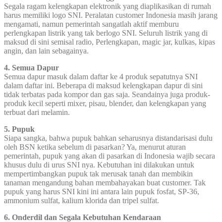
Segala ragam kelengkapan elektronik yang diaplikasikan di rumah
harus memiliki logo SNI. Peralatan customer Indonesia masih jarang
mengamati, namun pemerintah sangatlah aktif memburu
perlengkapan listrik yang tak berlogo SNI. Seluruh listrik yang di
maksud di sini semisal radio, Perlengkapan, magic jar, kulkas, kipas
angin, dan lain sebagainya.
4. Semua Dapur
Semua dapur masuk dalam daftar ke 4 produk sepatutnya SNI
dalam daftar ini. Beberapa di maksud kelengkapan dapur di sini
tidak terbatas pada kompor dan gas saja. Seandainya juga produk-
produk kecil seperti mixer, pisau, blender, dan kelengkapan yang
terbuat dari melamin.
5. Pupuk
Siapa sangka, bahwa pupuk bahkan seharusnya distandarisasi dulu
oleh BSN ketika sebelum di pasarkan? Ya, menurut aturan
pemerintah, pupuk yang akan di pasarkan di Indonesia wajib secara
khusus dulu di urus SNI nya. Kebutuhan ini dilakukan untuk
mempertimbangkan pupuk tak merusak tanah dan membikin
tanaman mengandung bahan membahayakan buat customer. Tak
pupuk yang harus SNI kini ini antara lain pupuk fosfat, SP-36,
ammonium sulfat, kalium klorida dan tripel sulfat.
6. Onderdil dan Segala Kebutuhan Kendaraan