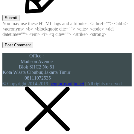
Submit
You may use these HTML tags and attributes:
<a href=""> <abbr>
<acronym> <b> <blockquote cite=""> <cite> <code> <del
datetime=""> <em> <i> <q cite=""> <strike> <strong>
Office :
Madison Avenue
Blok SHC2 No.51
Kota Wisata Cibubur, Jakarta Timur
08111072535
© Copyright 2014-2019
pengurusanijin.net
| All rights reserved