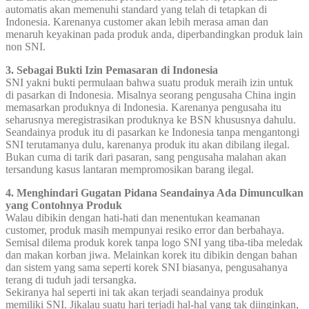
automatis akan memenuhi standard yang telah di tetapkan di
Indonesia. Karenanya customer akan lebih merasa aman dan
menaruh keyakinan pada produk anda, diperbandingkan produk lain
non SNI.
3. Sebagai Bukti Izin Pemasaran di Indonesia
SNI yakni bukti permulaan bahwa suatu produk meraih izin untuk
di pasarkan di Indonesia. Misalnya seorang pengusaha China ingin
memasarkan produknya di Indonesia. Karenanya pengusaha itu
seharusnya meregistrasikan produknya ke BSN khususnya dahulu.
Seandainya produk itu di pasarkan ke Indonesia tanpa mengantongi
SNI terutamanya dulu, karenanya produk itu akan dibilang ilegal.
Bukan cuma di tarik dari pasaran, sang pengusaha malahan akan
tersandung kasus lantaran mempromosikan barang ilegal.
4. Menghindari Gugatan Pidana Seandainya Ada Dimunculkan
yang Contohnya Produk
Walau dibikin dengan hati-hati dan menentukan keamanan
customer, produk masih mempunyai resiko error dan berbahaya.
Semisal dilema produk korek tanpa logo SNI yang tiba-tiba meledak
dan makan korban jiwa. Melainkan korek itu dibikin dengan bahan
dan sistem yang sama seperti korek SNI biasanya, pengusahanya
terang di tuduh jadi tersangka.
Sekiranya hal seperti ini tak akan terjadi seandainya produk
memiliki SNI. Jikalau suatu hari terjadi hal-hal yang tak diinginkan,