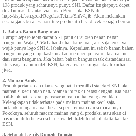
198 produk yang seharusnya punya SNI. Daftar lengkapnya dapat
di jalan masuk lantas via laman Berita Jika BSN di
http://sispk.bsn.go.id/RegulasiTeknis/SniWajib. Akan melainkan
secara garis besar, variasi-tipe produk itu bisa di cek sebagai berikut.
1. Bahan-Bahan Bangunan
Hampir separo lebih daftar SNI patut di isi oleh bahan-bahan
bangunan. Wajar, 95% bahan-bahan bangunan, apa saja jenisnya,
wajib punya logo SNI di labelnya. Keperluan ini sebab bahan-bahan
bangunan yang diaplikasikan akan memberi pengaruh keamanan
dari suatu bangunan. Jika bahan-bahan bangunan tak distandarisasi
khususnya dahulu oleh BSN, karenanya risikonya adalah korban
jiwa.
2. Mainan Anak
Produk pertama dan utama yang patut memiliki standard SNI ialah
mainan si kecil-buah hati. Mainan ini tak di batasi dengan usia buah
hati-buah hati sasaran pemasaran mainan hal yang demikian.
Kelengkapan tidak terbatas pada mainan-mainan kecil saja,
melainkan juga mainan besar seperti ayunan dan semacamnya.
Pokoknya, seluruh macam mainan yang di produksi atau akan di
pasarkan di Indonesia seharusnya lebih-lebih dulu di daftarkan ke
BSN.
3. Seluruh Listrik Rumah Tangga