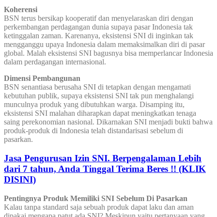
Koherensi
BSN terus bersikap kooperatif dan menyelaraskan diri dengan
perkembangan perdagangan dunia supaya pasar Indonesia tak
ketinggalan zaman. Karenanya, eksistensi SNI di inginkan tak
mengganggu upaya Indonesia dalam memaksimalkan diri di pasar
global. Malah eksistensi SNI bagusnya bisa memperlancar Indonesia
dalam perdagangan internasional.
Dimensi Pembangunan
BSN senantiasa berusaha SNI di tetapkan dengan mengamati
kebutuhan publik, supaya eksistensi SNI tak pun menghalangi
munculnya produk yang dibutuhkan warga. Disamping itu,
eksistensi SNI malahan diharapkan dapat meningkatkan tenaga
saing perekonomian nasional. Dikarnakan SNI menjadi bukti bahwa
produk-produk di Indonesia telah distandarisasi sebelum di
pasarkan.
Jasa Pengurusan Izin SNI. Berpengalaman Lebih
dari 7 tahun, Anda Tinggal Terima Beres !! (KLIK
DISINI)
Pentingnya Produk Memiliki SNI Sebelum Di Pasarkan
Kalau tanpa standard saja sebuah produk dapat laku dan aman
dipakai mengapa patut ada SNI? Meskipun yaitu pertanyaan yang