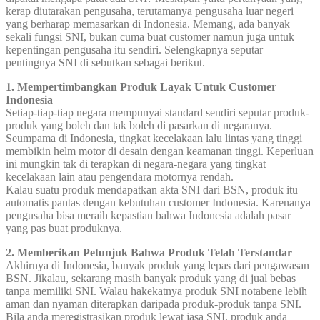
kerap diutarakan pengusaha, terutamanya pengusaha luar negeri
yang berharap memasarkan di Indonesia. Memang, ada banyak
sekali fungsi SNI, bukan cuma buat customer namun juga untuk
kepentingan pengusaha itu sendiri. Selengkapnya seputar
pentingnya SNI di sebutkan sebagai berikut.
1. Mempertimbangkan Produk Layak Untuk Customer
Indonesia
Setiap-tiap-tiap negara mempunyai standard sendiri seputar produk-
produk yang boleh dan tak boleh di pasarkan di negaranya.
Seumpama di Indonesia, tingkat kecelakaan lalu lintas yang tinggi
membikin helm motor di desain dengan keamanan tinggi. Keperluan
ini mungkin tak di terapkan di negara-negara yang tingkat
kecelakaan lain atau pengendara motornya rendah.
Kalau suatu produk mendapatkan akta SNI dari BSN, produk itu
automatis pantas dengan kebutuhan customer Indonesia. Karenanya
pengusaha bisa meraih kepastian bahwa Indonesia adalah pasar
yang pas buat produknya.
2. Memberikan Petunjuk Bahwa Produk Telah Terstandar
Akhirnya di Indonesia, banyak produk yang lepas dari pengawasan
BSN. Jikalau, sekarang masih banyak produk yang di jual bebas
tanpa memiliki SNI. Walau hakekatnya produk SNI notabene lebih
aman dan nyaman diterapkan daripada produk-produk tanpa SNI.
Bila anda meregistrasikan produk lewat jasa SNI, produk anda