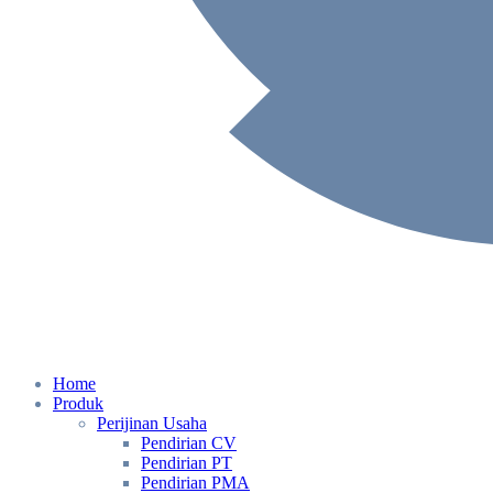
Home
Produk
Perijinan Usaha
Pendirian CV
Pendirian PT
Pendirian PMA