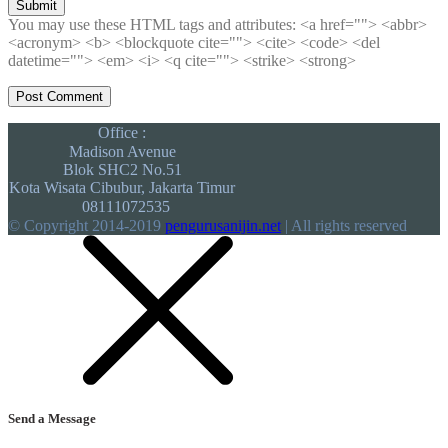
Submit
You may use these HTML tags and attributes:
<a href=""> <abbr>
<acronym> <b> <blockquote cite=""> <cite> <code> <del
datetime=""> <em> <i> <q cite=""> <strike> <strong>
Office :
Madison Avenue
Blok SHC2 No.51
Kota Wisata Cibubur, Jakarta Timur
08111072535
© Copyright 2014-2019
pengurusanijin.net
| All rights reserved
Send a Message