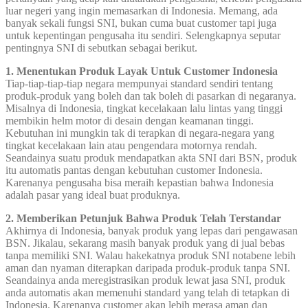
luar negeri yang ingin memasarkan di Indonesia. Memang, ada
banyak sekali fungsi SNI, bukan cuma buat customer tapi juga
untuk kepentingan pengusaha itu sendiri. Selengkapnya seputar
pentingnya SNI di sebutkan sebagai berikut.
1. Menentukan Produk Layak Untuk Customer Indonesia
Tiap-tiap-tiap-tiap negara mempunyai standard sendiri tentang
produk-produk yang boleh dan tak boleh di pasarkan di negaranya.
Misalnya di Indonesia, tingkat kecelakaan lalu lintas yang tinggi
membikin helm motor di desain dengan keamanan tinggi.
Kebutuhan ini mungkin tak di terapkan di negara-negara yang
tingkat kecelakaan lain atau pengendara motornya rendah.
Seandainya suatu produk mendapatkan akta SNI dari BSN, produk
itu automatis pantas dengan kebutuhan customer Indonesia.
Karenanya pengusaha bisa meraih kepastian bahwa Indonesia
adalah pasar yang ideal buat produknya.
2. Memberikan Petunjuk Bahwa Produk Telah Terstandar
Akhirnya di Indonesia, banyak produk yang lepas dari pengawasan
BSN. Jikalau, sekarang masih banyak produk yang di jual bebas
tanpa memiliki SNI. Walau hakekatnya produk SNI notabene lebih
aman dan nyaman diterapkan daripada produk-produk tanpa SNI.
Seandainya anda meregistrasikan produk lewat jasa SNI, produk
anda automatis akan memenuhi standard yang telah di tetapkan di
Indonesia. Karenanya customer akan lebih merasa aman dan