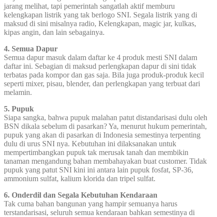
jarang melihat, tapi pemerintah sangatlah aktif memburu
kelengkapan listrik yang tak berlogo SNI. Segala listrik yang di
maksud di sini misalnya radio, Kelengkapan, magic jar, kulkas,
kipas angin, dan lain sebagainya.
4. Semua Dapur
Semua dapur masuk dalam daftar ke 4 produk mesti SNI dalam
daftar ini. Sebagian di maksud perlengkapan dapur di sini tidak
terbatas pada kompor dan gas saja. Bila juga produk-produk kecil
seperti mixer, pisau, blender, dan perlengkapan yang terbuat dari
melamin.
5. Pupuk
Siapa sangka, bahwa pupuk malahan patut distandarisasi dulu oleh
BSN dikala sebelum di pasarkan? Ya, menurut hukum pemerintah,
pupuk yang akan di pasarkan di Indonesia semestinya terpenting
dulu di urus SNI nya. Kebutuhan ini dilaksanakan untuk
mempertimbangkan pupuk tak merusak tanah dan membikin
tanaman mengandung bahan membahayakan buat customer. Tidak
pupuk yang patut SNI kini ini antara lain pupuk fosfat, SP-36,
ammonium sulfat, kalium klorida dan tripel sulfat.
6. Onderdil dan Segala Kebutuhan Kendaraan
Tak cuma bahan bangunan yang hampir semuanya harus
terstandarisasi, seluruh semua kendaraan bahkan semestinya di