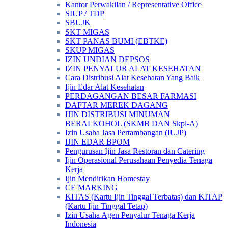
Kantor Perwakilan / Representative Office
SIUP / TDP
SBUJK
SKT MIGAS
SKT PANAS BUMI (EBTKE)
SKUP MIGAS
IZIN UNDIAN DEPSOS
IZIN PENYALUR ALAT KESEHATAN
Cara Distribusi Alat Kesehatan Yang Baik
Ijin Edar Alat Kesehatan
PERDAGANGAN BESAR FARMASI
DAFTAR MEREK DAGANG
IJIN DISTRIBUSI MINUMAN
BERALKOHOL (SKMB DAN Skpl-A)
Izin Usaha Jasa Pertambangan (IUJP)
IJIN EDAR BPOM
Pengurusan Ijin Jasa Restoran dan Catering
Ijin Operasional Perusahaan Penyedia Tenaga
Kerja
Ijin Mendirikan Homestay
CE MARKING
KITAS (Kartu Ijin Tinggal Terbatas) dan KITAP
(Kartu Ijin Tinggal Tetap)
Izin Usaha Agen Penyalur Tenaga Kerja
Indonesia