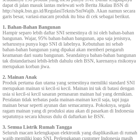
dapat di jalan masuk lantas melewati web Berita Jikalau BSN di
http://sispk.bsn.go.id/RegulasiTeknis/SniWajib. Akan namun secara
garis besar, variasi-macam produk itu bisa di cek sebagai berikut.
1. Bahan-Bahan Bangunan
Hampir separo lebih daftar SNI semestinya di isi oleh bahan-bahan
bangunan. Wajar, 95% bahan-bahan bangunan, apa saja jenisnya,
seharusnya punya logo SNI di labelnya. Kebutuhan ini sebab
bahan-bahan bangunan yang dipakai akan memberi pengaruh
keamanan dari suatu bangunan. Seandainya bahan-bahan bangunan
tak distandarisasi lebih-lebih dahulu oleh BSN, karenanya risikonya
merupakan korban jiwa.
2. Mainan Anak
Produk pertama dan utama yang semestinya memiliki standard SNI
merupakan mainan si kecil-si kecil. Mainan ini tak di batasi dengan
usia si kecil-si kecil sasaran pemasaran mainan hal yang demikian.
Peralatan tidak terbatas pada mainan-mainan kecil saja, tapi juga
mainan besar seperti ayunan dan semacamnya. Pokoknya, segala
ragam mainan yang di produksi atau akan di pasarkan di Indonesia
sepatutnya secara khusus dulu di daftarkan ke BSN.
3. Semua Listrik Rumah Tangga
Seluruh macam kelengkapan elektronik yang diaplikasikan di rumah
wajib memiliki logo SNI. Perlengkapan customer Indonesia masih