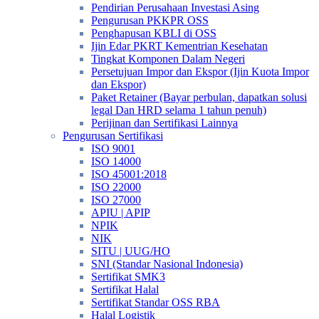
Pendirian Perusahaan Investasi Asing
Pengurusan PKKPR OSS
Penghapusan KBLI di OSS
Ijin Edar PKRT Kementrian Kesehatan
Tingkat Komponen Dalam Negeri
Persetujuan Impor dan Ekspor (Ijin Kuota Impor
dan Ekspor)
Paket Retainer (Bayar perbulan, dapatkan solusi
legal Dan HRD selama 1 tahun penuh)
Perijinan dan Sertifikasi Lainnya
Pengurusan Sertifikasi
ISO 9001
ISO 14000
ISO 45001:2018
ISO 22000
ISO 27000
APIU | APIP
NPIK
NIK
SITU | UUG/HO
SNI (Standar Nasional Indonesia)
Sertifikat SMK3
Sertifikat Halal
Sertifikat Standar OSS RBA
Halal Logistik