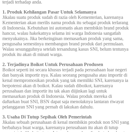
terjadi terhadap anda.
1. Produk Kehilangan Pasar Untuk Selamanya
Jikalau suatu produk sudah di razia oleh Kementerian, karenanya
Kementerian akan merilis nama produk itu sebagai produk terlarang
di Indonesia. Kebutuhan ini automatis akan membikin brand produk
hancur, walau hakekatnya selama ini warga Indonesia sangatlah
menyukainya. Jika berkeinginan memasarkan produk yang sama,
pengusaha semestinya membangun brand produk dari permulaan.
Walau sesungguhnya setelah tersandung kasus SNI, belum tentunya
produk itu akan di minati warga.
2. Terjadinya Boikot Untuk Perusahaan Produsen
Boikot seperti ini secara khusus terjadi pada perusahaan luar negeri
dan banyak importir nya. Kalau seorang pengusaha atau importir di
kenal mempromosikan produk yang tak memiliki SNI, karenanya ia
berpotensi akan di boikot. Kalau sudah diboikot, karenanya
perusahaan dan importir itu tak akan diijinkan lagi untuk
memasarkan produk di Indonesia. Walau produk mereka di
daftarkan buat SNI, BSN dapat saja menolaknya lantaran riwayat
pelanggaran SNI yang pernah di lakukan dahulu.
3. Usaha Di Tutup Sepihak Oleh Pemerintah
Jikalau sebuah perusahaan di kenal membikin produk non SNI yang
berbahaya buat warga, karenanya perusahaan itu akan di tutup