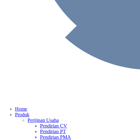
Home
Produk
Perijinan Usaha
Pendirian CV
Pendirian PT
Pendirian PMA