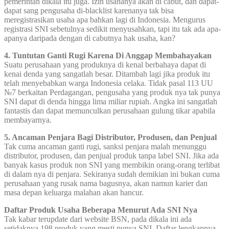
pemerintah dikala itu juga. Izin usahanya akan di cabut, dan dapat-
dapat sang pengusaha di-blacklist karenanya tak bisa
meregistrasikan usaha apa bahkan lagi di Indonesia. Mengurus
registrasi SNI sebetulnya sedikit menyusahkan, tapi itu tak ada apa-
apanya daripada dengan di cabutnya hak usaha, kan?
4. Tuntutan Ganti Rugi Karena Di Anggap Membahayakan
Suatu perusahaan yang produknya di kenal berbahaya dapat di
kenai denda yang sangatlah besar. Ditambah lagi jika produk itu
telah menyebabkan warga Indonesia celaka. Tidak pasal 113 UU
№7 berkaitan Perdagangan, pengusaha yang produk nya tak punya
SNI dapat di denda hingga lima miliar rupiah. Angka ini sangatlah
fantastis dan dapat memunculkan perusahaan gulung tikar apabila
membayarnya.
5. Ancaman Penjara Bagi Distributor, Produsen, dan Penjual
Tak cuma ancaman ganti rugi, sanksi penjara malah menunggu
distributor, produsen, dan penjual produk tanpa label SNI. Jika ada
banyak kasus produk non SNI yang membikin orang-orang terlibat
di dalam nya di penjara. Sekiranya sudah demikian ini bukan cuma
perusahaan yang rusak nama bagusnya, akan namun karier dan
masa depan keluarga malahan akan hancur.
Daftar Produk Usaha Beberapa Menurut Ada SNI Nya
Tak kabar terupdate dari website BSN, pada dikala ini ada
setidaknya 198 produk yang mesti punya SNI. Daftar lengkapnya