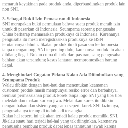
menaruh keyakinan pada produk anda, diperbandingkan produk lain
non SNI.
3. Sebagai Bukti Izin Pemasaran di Indonesia
SNI merupakan bukti permulaan bahwa suatu produk meraih izin
untuk di pasarkan di Indonesia. Seumpama seorang pengusaha
China berharap memasarkan produknya di Indonesia. Karenanya
pengusaha itu mesti meregistrasikan produknya ke BSN
terutamanya dahulu. Jikalau produk itu di pasarkan ke Indonesia
tanpa mengantongi SNI terpenting dulu, karenanya produk itu akan
dibilang ilegal. Bukan cuma di tarik dari pasaran, sang pengusaha
bahkan akan tersandung kasus lantaran mempromosikan barang
ilegal.
4. Menghindari Gugatan Pidana Kalau Ada Ditimbulkan yang
Seumpama Produk
Walau dibikin dengan hati-hati dan menentukan keamanan
customer, produk masih mempunyai resiko error dan berbahaya.
Semisal permasalahan produk korek tanpa logo SNI yang tiba-tiba
meledak dan makan korban jiwa. Melainkan korek itu dibikin
dengan bahan dan sistem yang sama seperti korek SNI lazimnya,
pengusahanya terang di tuduh jadi tersangka.
Kalau hal seperti ini tak akan terjadi kalau produk memiliki SNI.
Jikalau suatu hari terjadi hal-hal yang tak diinginkan, karenanya
pengusaha pembuat produk dapat lepas tanggung jawab karena