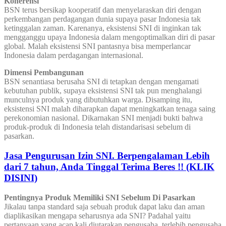
Koherensi
BSN terus bersikap kooperatif dan menyelaraskan diri dengan
perkembangan perdagangan dunia supaya pasar Indonesia tak
ketinggalan zaman. Karenanya, eksistensi SNI di inginkan tak
mengganggu upaya Indonesia dalam mengoptimalkan diri di pasar
global. Malah eksistensi SNI pantasnya bisa memperlancar
Indonesia dalam perdagangan internasional.
Dimensi Pembangunan
BSN senantiasa berusaha SNI di tetapkan dengan mengamati
kebutuhan publik, supaya eksistensi SNI tak pun menghalangi
munculnya produk yang dibutuhkan warga. Disamping itu,
eksistensi SNI malah diharapkan dapat meningkatkan tenaga saing
perekonomian nasional. Dikarnakan SNI menjadi bukti bahwa
produk-produk di Indonesia telah distandarisasi sebelum di
pasarkan.
Jasa Pengurusan Izin SNI. Berpengalaman Lebih
dari 7 tahun, Anda Tinggal Terima Beres !! (KLIK
DISINI)
Pentingnya Produk Memiliki SNI Sebelum Di Pasarkan
Jikalau tanpa standard saja sebuah produk dapat laku dan aman
diaplikasikan mengapa seharusnya ada SNI? Padahal yaitu
pertanyaan yang acap kali diutarakan pengusaha, terlebih pengusaha