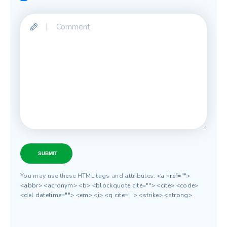
SUBMIT
You may use these HTML tags and attributes:
<a href="">
<abbr> <acronym> <b> <blockquote cite=""> <cite> <code>
<del datetime=""> <em> <i> <q cite=""> <strike> <strong>