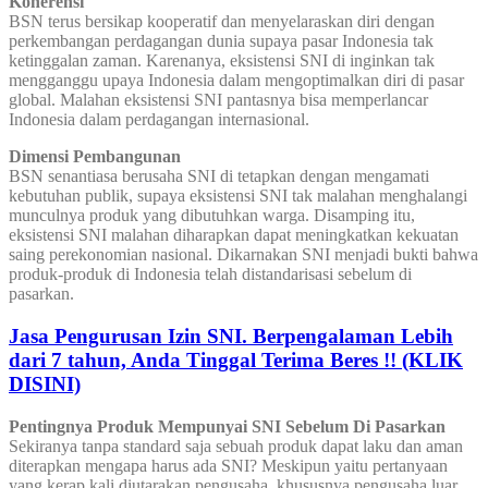
Koherensi
BSN terus bersikap kooperatif dan menyelaraskan diri dengan
perkembangan perdagangan dunia supaya pasar Indonesia tak
ketinggalan zaman. Karenanya, eksistensi SNI di inginkan tak
mengganggu upaya Indonesia dalam mengoptimalkan diri di pasar
global. Malahan eksistensi SNI pantasnya bisa memperlancar
Indonesia dalam perdagangan internasional.
Dimensi Pembangunan
BSN senantiasa berusaha SNI di tetapkan dengan mengamati
kebutuhan publik, supaya eksistensi SNI tak malahan menghalangi
munculnya produk yang dibutuhkan warga. Disamping itu,
eksistensi SNI malahan diharapkan dapat meningkatkan kekuatan
saing perekonomian nasional. Dikarnakan SNI menjadi bukti bahwa
produk-produk di Indonesia telah distandarisasi sebelum di
pasarkan.
Jasa Pengurusan Izin SNI. Berpengalaman Lebih
dari 7 tahun, Anda Tinggal Terima Beres !! (KLIK
DISINI)
Pentingnya Produk Mempunyai SNI Sebelum Di Pasarkan
Sekiranya tanpa standard saja sebuah produk dapat laku dan aman
diterapkan mengapa harus ada SNI? Meskipun yaitu pertanyaan
yang kerap kali diutarakan pengusaha, khususnya pengusaha luar