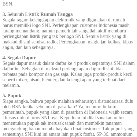
BSN.
3. Seluruh Listrik Rumah Tangga
Segala ragam kelengkapan elektronik yang digunakan di rumah
harus memiliki logo SNI. Perlengkapan customer Indonesia masih
jarang memandang, namun pemerintah sangatlah aktif memburu
perlengkapan listrik yang tak berlogo SNI. Semua listrik yang di
maksud di sini semisal radio, Perlengkapan, magic jar, kulkas, kipas
angin, dan lain sebagainya.
4. Segala Dapur
Segala dapur masuk dalam daftar ke 4 produk sepatutnya SNI dalam
daftar ini. Sebagian di maksud perlengkapan dapur di sini tidak
terbatas pada kompor dan gas saja. Kalau juga produk-produk kecil
seperti mixer, pisau, blender, dan kelengkapan yang terbuat dari
melamin.
5. Pupuk
Siapa sangka, bahwa pupuk malahan seharusnya distandarisasi dulu
oleh BSN ketika sebelum di pasarkan? Ya, menurut hukum
pemerintah, pupuk yang akan di pasarkan di Indonesia wajib secara
khusus dulu di urus SNI nya. Keperluan ini dilaksanakan untuk
menentukan pupuk tak merusak tanah dan membikin tanaman
mengandung bahan membahayakan buat customer. Tak pupuk yang
semestinya SNI kini ini antara lain pupuk fosfat, SP-36, ammonium