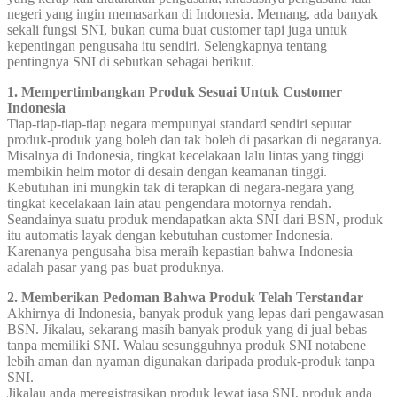
negeri yang ingin memasarkan di Indonesia. Memang, ada banyak
sekali fungsi SNI, bukan cuma buat customer tapi juga untuk
kepentingan pengusaha itu sendiri. Selengkapnya tentang
pentingnya SNI di sebutkan sebagai berikut.
1. Mempertimbangkan Produk Sesuai Untuk Customer
Indonesia
Tiap-tiap-tiap-tiap negara mempunyai standard sendiri seputar
produk-produk yang boleh dan tak boleh di pasarkan di negaranya.
Misalnya di Indonesia, tingkat kecelakaan lalu lintas yang tinggi
membikin helm motor di desain dengan keamanan tinggi.
Kebutuhan ini mungkin tak di terapkan di negara-negara yang
tingkat kecelakaan lain atau pengendara motornya rendah.
Seandainya suatu produk mendapatkan akta SNI dari BSN, produk
itu automatis layak dengan kebutuhan customer Indonesia.
Karenanya pengusaha bisa meraih kepastian bahwa Indonesia
adalah pasar yang pas buat produknya.
2. Memberikan Pedoman Bahwa Produk Telah Terstandar
Akhirnya di Indonesia, banyak produk yang lepas dari pengawasan
BSN. Jikalau, sekarang masih banyak produk yang di jual bebas
tanpa memiliki SNI. Walau sesungguhnya produk SNI notabene
lebih aman dan nyaman digunakan daripada produk-produk tanpa
SNI.
Jikalau anda meregistrasikan produk lewat jasa SNI, produk anda