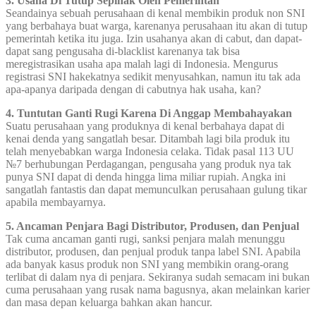
3. Usaha Di Tutup Sepihak Oleh Pemerintah
Seandainya sebuah perusahaan di kenal membikin produk non SNI
yang berbahaya buat warga, karenanya perusahaan itu akan di tutup
pemerintah ketika itu juga. Izin usahanya akan di cabut, dan dapat-
dapat sang pengusaha di-blacklist karenanya tak bisa
meregistrasikan usaha apa malah lagi di Indonesia. Mengurus
registrasi SNI hakekatnya sedikit menyusahkan, namun itu tak ada
apa-apanya daripada dengan di cabutnya hak usaha, kan?
4. Tuntutan Ganti Rugi Karena Di Anggap Membahayakan
Suatu perusahaan yang produknya di kenal berbahaya dapat di
kenai denda yang sangatlah besar. Ditambah lagi bila produk itu
telah menyebabkan warga Indonesia celaka. Tidak pasal 113 UU
№7 berhubungan Perdagangan, pengusaha yang produk nya tak
punya SNI dapat di denda hingga lima miliar rupiah. Angka ini
sangatlah fantastis dan dapat memunculkan perusahaan gulung tikar
apabila membayarnya.
5. Ancaman Penjara Bagi Distributor, Produsen, dan Penjual
Tak cuma ancaman ganti rugi, sanksi penjara malah menunggu
distributor, produsen, dan penjual produk tanpa label SNI. Apabila
ada banyak kasus produk non SNI yang membikin orang-orang
terlibat di dalam nya di penjara. Sekiranya sudah semacam ini bukan
cuma perusahaan yang rusak nama bagusnya, akan melainkan karier
dan masa depan keluarga bahkan akan hancur.