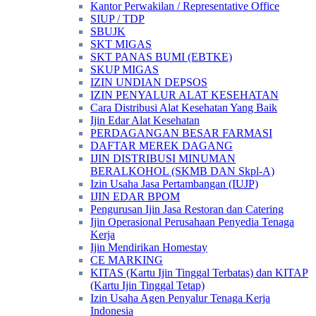
Kantor Perwakilan / Representative Office
SIUP / TDP
SBUJK
SKT MIGAS
SKT PANAS BUMI (EBTKE)
SKUP MIGAS
IZIN UNDIAN DEPSOS
IZIN PENYALUR ALAT KESEHATAN
Cara Distribusi Alat Kesehatan Yang Baik
Ijin Edar Alat Kesehatan
PERDAGANGAN BESAR FARMASI
DAFTAR MEREK DAGANG
IJIN DISTRIBUSI MINUMAN
BERALKOHOL (SKMB DAN Skpl-A)
Izin Usaha Jasa Pertambangan (IUJP)
IJIN EDAR BPOM
Pengurusan Ijin Jasa Restoran dan Catering
Ijin Operasional Perusahaan Penyedia Tenaga
Kerja
Ijin Mendirikan Homestay
CE MARKING
KITAS (Kartu Ijin Tinggal Terbatas) dan KITAP
(Kartu Ijin Tinggal Tetap)
Izin Usaha Agen Penyalur Tenaga Kerja
Indonesia