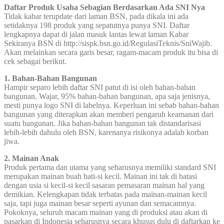
Daftar Produk Usaha Sebagian Berdasarkan Ada SNI Nya
Tidak kabar terupdate dari laman BSN, pada dikala ini ada
setidaknya 198 produk yang sepatutnya punya SNI. Daftar
lengkapnya dapat di jalan masuk lantas lewat laman Kabar
Sekiranya BSN di http://sispk.bsn.go.id/RegulasiTeknis/SniWajib.
Akan melainkan secara garis besar, ragam-macam produk itu bisa di
cek sebagai berikut.
1. Bahan-Bahan Bangunan
Hampir separo lebih daftar SNI patut di isi oleh bahan-bahan
bangunan. Wajar, 95% bahan-bahan bangunan, apa saja jenisnya,
mesti punya logo SNI di labelnya. Keperluan ini sebab bahan-bahan
bangunan yang diterapkan akan memberi pengaruh keamanan dari
suatu bangunan. Jika bahan-bahan bangunan tak distandarisasi
lebih-lebih dahulu oleh BSN, karenanya risikonya adalah korban
jiwa.
2. Mainan Anak
Produk pertama dan utama yang seharusnya memiliki standard SNI
merupakan mainan buah hati-si kecil. Mainan ini tak di batasi
dengan usia si kecil-si kecil sasaran pemasaran mainan hal yang
demikian. Kelengkapan tidak terbatas pada mainan-mainan kecil
saja, tapi juga mainan besar seperti ayunan dan semacamnya.
Pokoknya, seluruh macam mainan yang di produksi atau akan di
pasarkan di Indonesia seharusnya secara khusus dulu di daftarkan ke