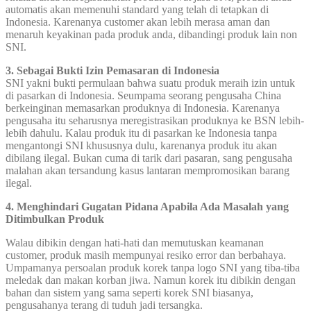
automatis akan memenuhi standard yang telah di tetapkan di
Indonesia. Karenanya customer akan lebih merasa aman dan
menaruh keyakinan pada produk anda, dibandingi produk lain non
SNI.
3. Sebagai Bukti Izin Pemasaran di Indonesia
SNI yakni bukti permulaan bahwa suatu produk meraih izin untuk
di pasarkan di Indonesia. Seumpama seorang pengusaha China
berkeinginan memasarkan produknya di Indonesia. Karenanya
pengusaha itu seharusnya meregistrasikan produknya ke BSN lebih-
lebih dahulu. Kalau produk itu di pasarkan ke Indonesia tanpa
mengantongi SNI khususnya dulu, karenanya produk itu akan
dibilang ilegal. Bukan cuma di tarik dari pasaran, sang pengusaha
malahan akan tersandung kasus lantaran mempromosikan barang
ilegal.
4. Menghindari Gugatan Pidana Apabila Ada Masalah yang
Ditimbulkan Produk
Walau dibikin dengan hati-hati dan memutuskan keamanan
customer, produk masih mempunyai resiko error dan berbahaya.
Umpamanya persoalan produk korek tanpa logo SNI yang tiba-tiba
meledak dan makan korban jiwa. Namun korek itu dibikin dengan
bahan dan sistem yang sama seperti korek SNI biasanya,
pengusahanya terang di tuduh jadi tersangka.