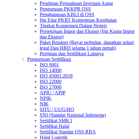
Pendirian Perusahaan Investasi Asing
Pengurusan PKKPR OSS
Penghapusan KBLI di OSS
Ijin Edar PKRT Kementrian Kesehatan
Tingkat Komponen Dalam Negeri
Persetujuan Impor dan Ekspor (Ijin Kuota Impor
dan Ekspor)
Paket Retainer (Bayar perbulan, dapatkan solusi
legal Dan HRD selama 1 tahun penuh)
Perijinan dan Sertifikasi Lainnya
Pengurusan Sertifikasi
ISO 9001
ISO 14000
ISO 45001:2018
ISO 22000
ISO 27000
APIU | APIP
NPIK
NIK
SITU | UUG/HO
SNI (Standar Nasional Indonesia)
Sertifikat SMK3
Sertifikat Halal
Sertifikat Standar OSS RBA
Halal Logistik