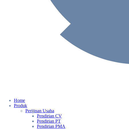
Home
Produk
Perijinan Usaha
Pendirian CV
Pendirian PT
Pendirian PMA