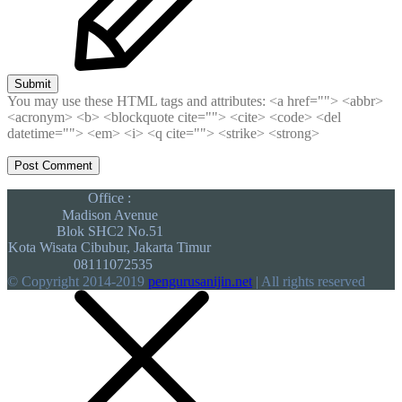
Submit
You may use these HTML tags and attributes:
<a href=""> <abbr>
<acronym> <b> <blockquote cite=""> <cite> <code> <del
datetime=""> <em> <i> <q cite=""> <strike> <strong>
Office :
Madison Avenue
Blok SHC2 No.51
Kota Wisata Cibubur, Jakarta Timur
08111072535
© Copyright 2014-2019
pengurusanijin.net
| All rights reserved