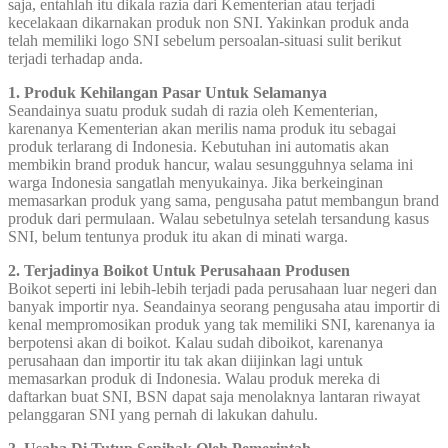
saja, entahlah itu dikala razia dari Kementerian atau terjadi
kecelakaan dikarnakan produk non SNI. Yakinkan produk anda
telah memiliki logo SNI sebelum persoalan-situasi sulit berikut
terjadi terhadap anda.
1. Produk Kehilangan Pasar Untuk Selamanya
Seandainya suatu produk sudah di razia oleh Kementerian,
karenanya Kementerian akan merilis nama produk itu sebagai
produk terlarang di Indonesia. Kebutuhan ini automatis akan
membikin brand produk hancur, walau sesungguhnya selama ini
warga Indonesia sangatlah menyukainya. Jika berkeinginan
memasarkan produk yang sama, pengusaha patut membangun brand
produk dari permulaan. Walau sebetulnya setelah tersandung kasus
SNI, belum tentunya produk itu akan di minati warga.
2. Terjadinya Boikot Untuk Perusahaan Produsen
Boikot seperti ini lebih-lebih terjadi pada perusahaan luar negeri dan
banyak importir nya. Seandainya seorang pengusaha atau importir di
kenal mempromosikan produk yang tak memiliki SNI, karenanya ia
berpotensi akan di boikot. Kalau sudah diboikot, karenanya
perusahaan dan importir itu tak akan diijinkan lagi untuk
memasarkan produk di Indonesia. Walau produk mereka di
daftarkan buat SNI, BSN dapat saja menolaknya lantaran riwayat
pelanggaran SNI yang pernah di lakukan dahulu.