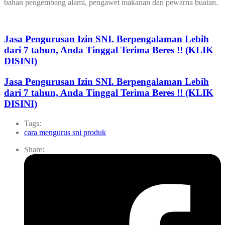
bahan pengembang alami, pengawet makanan dan pewarna buatan.
Jasa Pengurusan Izin SNI. Berpengalaman Lebih
dari 7 tahun, Anda Tinggal Terima Beres !! (KLIK
DISINI)
Jasa Pengurusan Izin SNI. Berpengalaman Lebih
dari 7 tahun, Anda Tinggal Terima Beres !! (KLIK
DISINI)
Tags:
cara mengurus sni produk
Share: