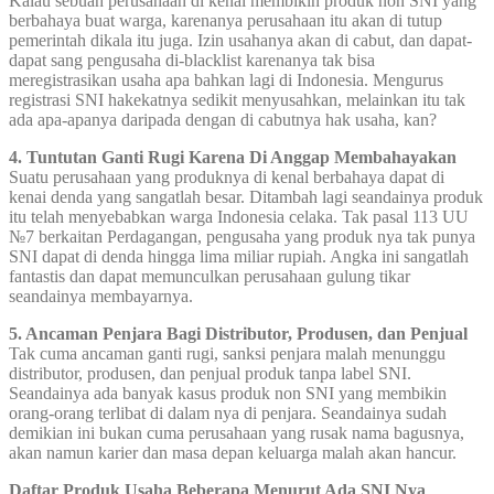
Kalau sebuah perusahaan di kenal membikin produk non SNI yang
berbahaya buat warga, karenanya perusahaan itu akan di tutup
pemerintah dikala itu juga. Izin usahanya akan di cabut, dan dapat-
dapat sang pengusaha di-blacklist karenanya tak bisa
meregistrasikan usaha apa bahkan lagi di Indonesia. Mengurus
registrasi SNI hakekatnya sedikit menyusahkan, melainkan itu tak
ada apa-apanya daripada dengan di cabutnya hak usaha, kan?
4. Tuntutan Ganti Rugi Karena Di Anggap Membahayakan
Suatu perusahaan yang produknya di kenal berbahaya dapat di
kenai denda yang sangatlah besar. Ditambah lagi seandainya produk
itu telah menyebabkan warga Indonesia celaka. Tak pasal 113 UU
№7 berkaitan Perdagangan, pengusaha yang produk nya tak punya
SNI dapat di denda hingga lima miliar rupiah. Angka ini sangatlah
fantastis dan dapat memunculkan perusahaan gulung tikar
seandainya membayarnya.
5. Ancaman Penjara Bagi Distributor, Produsen, dan Penjual
Tak cuma ancaman ganti rugi, sanksi penjara malah menunggu
distributor, produsen, dan penjual produk tanpa label SNI.
Seandainya ada banyak kasus produk non SNI yang membikin
orang-orang terlibat di dalam nya di penjara. Seandainya sudah
demikian ini bukan cuma perusahaan yang rusak nama bagusnya,
akan namun karier dan masa depan keluarga malah akan hancur.
Daftar Produk Usaha Beberapa Menurut Ada SNI Nya