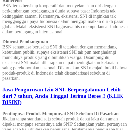
Koherensi
BSN terus bersikap kooperatif dan menyelaraskan diri dengan
perkembangan perdagangan dunia supaya pasar Indonesia tak
ketinggalan zaman. Karenanya, eksistensi SNI di inginkan tak
mengganggu upaya Indonesia dalam mengoptimalkan diri di pasar
global. Malah eksistensi SNI bagusnya bisa memperlancar Indonesia
dalam perdagangan internasional.
Dimensi Pembangunan
BSN senantiasa berusaha SNI di tetapkan dengan memandang
kebutuhan publik, supaya eksistensi SNI tak pun menghalangi
munculnya produk yang dibutuhkan warga. Disamping itu,
eksistensi SNI malah diharapkan dapat meningkatkan kekuatan
saing perekonomian nasional. Dikarnakan SNI menjadi bukti bahwa
produk-produk di Indonesia telah distandarisasi sebelum di
pasarkan.
Jasa Pengurusan Izin SNI. Berpengalaman Lebih
dari 7 tahun, Anda Tinggal Terima Beres !! (KLIK
DISINI)
Pentingnya Produk Mempunyai SNI Sebelum Di Pasarkan
Jikalau tanpa standard saja sebuah produk dapat laku dan aman
dipakai mengapa semestinya ada SNI? Sedangkan yakni pertanyaan
yang acap kali diutarakan pengusaha, terutamanya pengusaha luar