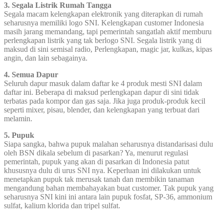
3. Segala Listrik Rumah Tangga
Segala macam kelengkapan elektronik yang diterapkan di rumah
seharusnya memiliki logo SNI. Kelengkapan customer Indonesia
masih jarang memandang, tapi pemerintah sangatlah aktif memburu
perlengkapan listrik yang tak berlogo SNI. Segala listrik yang di
maksud di sini semisal radio, Perlengkapan, magic jar, kulkas, kipas
angin, dan lain sebagainya.
4. Semua Dapur
Seluruh dapur masuk dalam daftar ke 4 produk mesti SNI dalam
daftar ini. Beberapa di maksud perlengkapan dapur di sini tidak
terbatas pada kompor dan gas saja. Jika juga produk-produk kecil
seperti mixer, pisau, blender, dan kelengkapan yang terbuat dari
melamin.
5. Pupuk
Siapa sangka, bahwa pupuk malahan seharusnya distandarisasi dulu
oleh BSN dikala sebelum di pasarkan? Ya, menurut regulasi
pemerintah, pupuk yang akan di pasarkan di Indonesia patut
khususnya dulu di urus SNI nya. Keperluan ini dilakukan untuk
menetapkan pupuk tak merusak tanah dan membikin tanaman
mengandung bahan membahayakan buat customer. Tak pupuk yang
seharusnya SNI kini ini antara lain pupuk fosfat, SP-36, ammonium
sulfat, kalium klorida dan tripel sulfat.