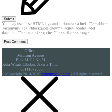
Submit
You may use these HTML tags and attributes:
<a href=""> <abbr>
<acronym> <b> <blockquote cite=""> <cite> <code> <del
datetime=""> <em> <i> <q cite=""> <strike> <strong>
Office :
Madison Avenue
Blok SHC2 No.51
Kota Wisata Cibubur, Jakarta Timur
08111072535
© Copyright 2014-2019
pengurusanijin.net
| All rights reserved