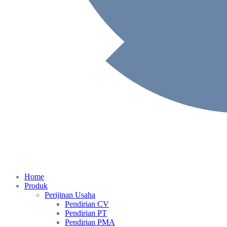
Home
Produk
Perijinan Usaha
Pendirian CV
Pendirian PT
Pendirian PMA