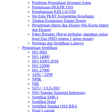
Pendirian Perusahaan Investasi Asing
Pengurusan PKKPR OSS
Penghapusan KBLI di OSS
Ijin Edar PKRT Kementrian Kesehatan
Tingkat Komponen Dalam Negeri
Persetujuan Impor dan Ekspor (Ijin Kuota Impor
dan Ekspor)
Paket Retainer (Bayar perbulan, dapatkan solusi
legal Dan HRD selama 1 tahun penuh)
Perijinan dan Sertifikasi Lainnya
Pengurusan Sertifikasi
ISO 9001
ISO 14000
ISO 45001:2018
ISO 22000
ISO 27000
APIU | APIP
NPIK
NIK
SITU | UUG/HO
SNI (Standar Nasional Indonesia)
Sertifikat SMK3
Sertifikat Halal
Sertifikat Standar OSS RBA
Halal Logistik