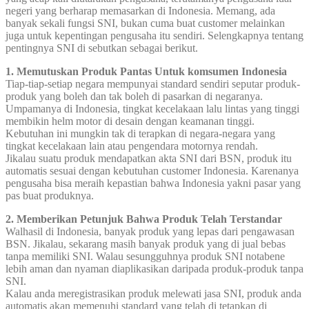
negeri yang berharap memasarkan di Indonesia. Memang, ada
banyak sekali fungsi SNI, bukan cuma buat customer melainkan
juga untuk kepentingan pengusaha itu sendiri. Selengkapnya tentang
pentingnya SNI di sebutkan sebagai berikut.
1. Memutuskan Produk Pantas Untuk komsumen Indonesia
Tiap-tiap-setiap negara mempunyai standard sendiri seputar produk-
produk yang boleh dan tak boleh di pasarkan di negaranya.
Umpamanya di Indonesia, tingkat kecelakaan lalu lintas yang tinggi
membikin helm motor di desain dengan keamanan tinggi.
Kebutuhan ini mungkin tak di terapkan di negara-negara yang
tingkat kecelakaan lain atau pengendara motornya rendah.
Jikalau suatu produk mendapatkan akta SNI dari BSN, produk itu
automatis sesuai dengan kebutuhan customer Indonesia. Karenanya
pengusaha bisa meraih kepastian bahwa Indonesia yakni pasar yang
pas buat produknya.
2. Memberikan Petunjuk Bahwa Produk Telah Terstandar
Walhasil di Indonesia, banyak produk yang lepas dari pengawasan
BSN. Jikalau, sekarang masih banyak produk yang di jual bebas
tanpa memiliki SNI. Walau sesungguhnya produk SNI notabene
lebih aman dan nyaman diaplikasikan daripada produk-produk tanpa
SNI.
Kalau anda meregistrasikan produk melewati jasa SNI, produk anda
automatis akan memenuhi standard yang telah di tetapkan di