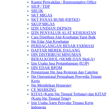
Kantor Perwakilan / Representative Office
SIUP / TDP
SBUJK
SKT MIGAS
SKT PANAS BUMI (EBTKE)
SKUP MIGAS
IZIN UNDIAN DEPSOS
IZIN PENYALUR ALAT KESEHATAN
Cara Distribusi Alat Kesehatan Yang Baik
Ijin Edar Alat Kesehatan
PERDAGANGAN BESAR FARMASI
DAFTAR MEREK DAGANG
IJIN DISTRIBUSI MINUMAN
BERALKOHOL (SKMB DAN Skpl-A)
Izin Usaha Jasa Pertambangan (IUJP)
IJIN EDAR BPOM
Pengurusan Ijin Jasa Restoran dan Catering
Ijin Operasional Perusahaan Penyedia Tenaga
Kerja
Ijin Mendirikan Homestay
CE MARKING
KITAS (Kartu Ijin Tinggal Terbatas) dan KITAP
(Kartu Ijin Tinggal Tetap)
Izin Usaha Agen Penyalur Tenaga Kerja
Indonesia