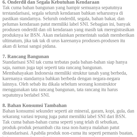
6. Onderdil dan Segala Kebutuhan Kendaraan
Tak cuma bahan bangunan yang hampir semuanya sepatutnya
terstandarisasi, segala seluruh kendaraan bahkan seharusnya di
pastikan standarnya. Seluruh onderdil, segala, bahan bakar, dan
pelumas kendaraan patut memiliki label SNI. Sebagian ini, banyak
produsen onderdil dan oli kendaraan yang masih tak meregistrasikan
produknya ke BSN. Akan melainkan pemerintah sudah memberikan
ultimatum, jika tak tak di urus karenanya produsen-produsen itu
akan di kenai sangsi pidana.
7. Rancang Bangunan
Standarisasi SNI tak cuma terbatas pada bahan-bahan siap hanya
saja, namun juga tapi seperti tata rancang bangunan.
Membahayakan Indonesia memiliki struktur tanah yang berbeda,
karenanya standarnya bahkan berbeda dengan negara-negara
lainnya. Oleh sebab itu dikala sebelum seorang konstruktor
menggunakan tata rancang bangunan, tata rancang itu harus
sepatutnya berlabel SNI.
8. Bahan Konsumsi Tambahan
Bahan konsumsi sekunder seperti air mineral, garam, kopi, gula, dan
sekarang variasi tepung juga patut memiliki label SNI dari BSN.
Tak cuma bahan-bahan cuma seperti yang telah di sebutkan,
produk-produk penambah cita rasa non-hanya malahan patut
distandarisasi. Apabila produk non-cuma itu seperti pemanis buatan,