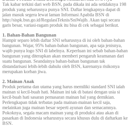
Tak kabar terkini dari web BSN, pada dikala ini ada setidaknya 198
produk yang seharusnya punya SNI. Daftar lengkapnya dapat di
jalan masuk segera lewat laman Informasi Apabila BSN di
http://sispk.bsn.go.id/RegulasiTeknis/SniWajib. Akan tapi secara
garis besar, variasi-ragam produk itu bisa di cek sebagai berikut.
1. Bahan-Bahan Bangunan
Hampir separo lebih daftar SNI seharusnya di isi oleh bahan-bahan
bangunan. Wajar, 95% bahan-bahan bangunan, apa saja jenisnya,
wajib punya logo SNI di labelnya. Keperluan ini sebab bahan-bahan
bangunan yang diterapkan akan memberi pengaruh keamanan dari
suatu bangunan. Seandainya bahan-bahan bangunan tak
distandarisasi lebih-lebih dahulu oleh BSN, karenanya risikonya
merupakan korban jiwa.
2. Mainan Anak
Produk pertama dan utama yang harus memiliki standard SNI ialah
mainan si kecil-buah hati. Mainan ini tak di batasi dengan usia si
kecil-buah hati sasaran pemasaran mainan hal yang demikian.
Perlengkapan tidak terbatas pada mainan-mainan kecil saja,
melainkan juga mainan besar seperti ayunan dan semacamnya.
Pokoknya, segala macam mainan yang di produksi atau akan di
pasarkan di Indonesia seharusnya secara khusus dulu di daftarkan ke
BSN.