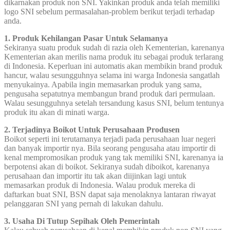
dikarnakan produk non SNI. Yakinkan produk anda telah memiliki
logo SNI sebelum permasalahan-problem berikut terjadi terhadap
anda.
1. Produk Kehilangan Pasar Untuk Selamanya
Sekiranya suatu produk sudah di razia oleh Kementerian, karenanya
Kementerian akan merilis nama produk itu sebagai produk terlarang
di Indonesia. Keperluan ini automatis akan membikin brand produk
hancur, walau sesungguhnya selama ini warga Indonesia sangatlah
menyukainya. Apabila ingin memasarkan produk yang sama,
pengusaha sepatutnya membangun brand produk dari permulaan.
Walau sesungguhnya setelah tersandung kasus SNI, belum tentunya
produk itu akan di minati warga.
2. Terjadinya Boikot Untuk Perusahaan Produsen
Boikot seperti ini terutamanya terjadi pada perusahaan luar negeri
dan banyak importir nya. Bila seorang pengusaha atau importir di
kenal mempromosikan produk yang tak memiliki SNI, karenanya ia
berpotensi akan di boikot. Sekiranya sudah diboikot, karenanya
perusahaan dan importir itu tak akan diijinkan lagi untuk
memasarkan produk di Indonesia. Walau produk mereka di
daftarkan buat SNI, BSN dapat saja menolaknya lantaran riwayat
pelanggaran SNI yang pernah di lakukan dahulu.
3. Usaha Di Tutup Sepihak Oleh Pemerintah