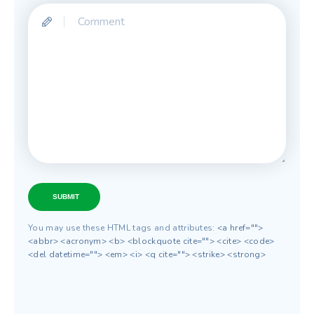
SUBMIT
You may use these HTML tags and attributes:
<a href="">
<abbr> <acronym> <b> <blockquote cite=""> <cite> <code>
<del datetime=""> <em> <i> <q cite=""> <strike> <strong>