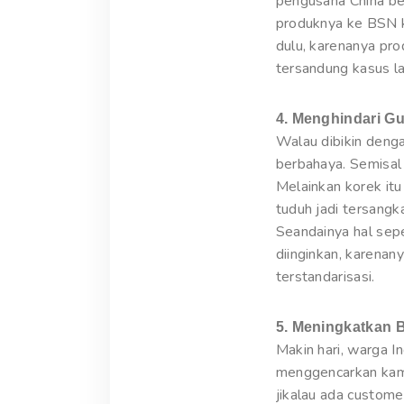
pengusaha China be
produknya ke BSN k
dulu, karenanya pro
tersandung kasus l
4. Menghindari G
Walau dibikin deng
berbahaya. Semisal 
Melainkan korek itu
tuduh jadi tersangk
Seandainya hal seper
diinginkan, karena
terstandarisasi.
5. Meningkatkan 
Makin hari, warga 
menggencarkan kamp
jikalau ada custome