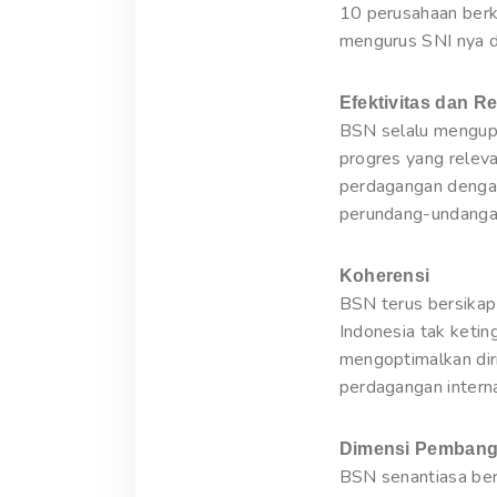
10 perusahaan berk
mengurus SNI nya d
Efektivitas dan R
BSN selalu mengupa
progres yang releva
perdagangan dengan
perundang-undangan
Koherensi
BSN terus bersikap
Indonesia tak ketin
mengoptimalkan diri
perdagangan interna
Dimensi Pemban
BSN senantiasa ber