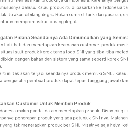
rharap memasarkan produknya di Indonesia. Karenanya pengusa
hususnya dahulu. Kalau produk itu di pasarkan ke Indonesia 
duk itu akan dibilang ilegal. Bukan cuma di tarik dari pasaran,
antaran mempromosikan barang ilegal.
ugatan Pidana Seandainya Ada Dimunculkan yang Semis
an hati-hati dan menetapkan keamanan customer, produk masih
situasi sulit produk korek tanpa logo SNI yang tiba-tiba mele
 dibikin dengan bahan dan sistem yang sama seperti korek SNI
a.
ti ini tak akan terjadi seandainya produk memiliki SNI. Jikalau 
nya pengusaha pembuat produk dapat lepas tanggung jawab ka
Bahkan Customer Untuk Membeli Produk
Indonesia makin pandai dalam menetapkan produk. Disamping it
anye penerapan produk yang ada petunjuk SNI nya. Malahan
r yang tak menerapkan produk ber SNI. Misalnya saja helm, kal