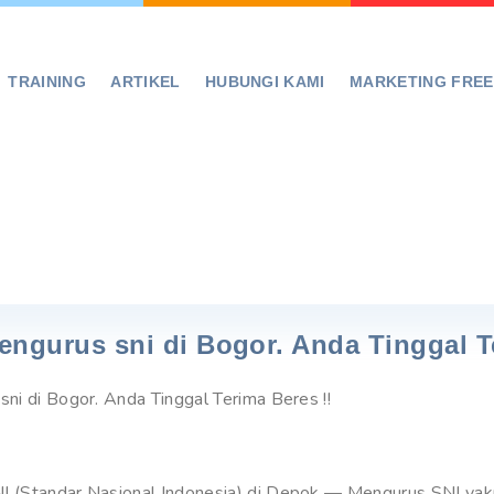
TRAINING
ARTIKEL
HUBUNGI KAMI
MARKETING FRE
engurus sni di Bogor. Anda Tinggal T
sni di Bogor. Anda Tinggal Terima Beres !!
I (Standar Nasional Indonesia) di Depok — Mengurus SNI yakn