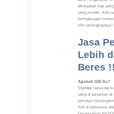
dikerjakan tiap pe
yang mudah. Ada cu
berhubungan metode 
info selengkapnya? 
Jasa P
Lebih d
Beres !
Apakah SNI Itu?
Standar Nasional In
yang di pasarkan di 
percaya menanganin
SNI di Indonesia di
Organization (WTO).