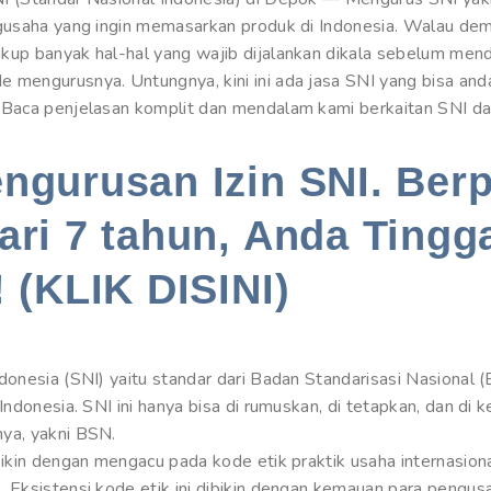
ngusaha yang ingin memasarkan produk di Indonesia. Walau dem
kup banyak hal-hal yang wajib dijalankan dikala sebelum mend
mengurusnya. Untungnya, kini ini ada jasa SNI yang bisa anda 
Baca penjelasan komplit dan mendalam kami berkaitan SNI dahu
engurusan Izin SNI. Be
ari 7 tahun, Anda Tingg
! (KLIK DISINI)
donesia (SNI) yaitu standar dari Badan Standarisasi Nasional 
Indonesia. SNI ini hanya bisa di rumuskan, di tetapkan, dan di 
ya, yakni BSN.
bikin dengan mengacu pada kode etik praktik usaha internasio
 Eksistensi kode etik ini dibikin dengan kemauan para pengus