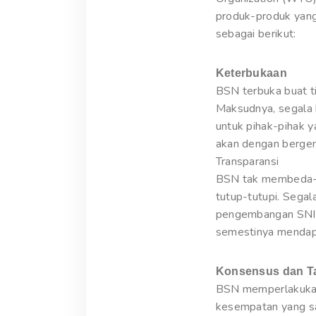
produk-produk yang
sebagai berikut:
Keterbukaan
BSN terbuka buat ti
Maksudnya, segala 
untuk pihak-pihak 
akan dengan bergem
Transparansi
BSN tak membeda-bed
tutup-tutupi. Sega
pengembangan SNI 
semestinya mendapa
Konsensus dan T
BSN memperlakukan 
kesempatan yang sa