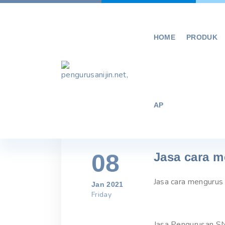
Skip
to
content
HOME
PRODUK
AP
08
Jasa cara m
Jasa cara mengurus 
Jan 2021
Friday
Jasa Pengurusan SN