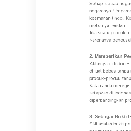
Setiap-setiap nega
negaranya. Umpamany
keamanan tinggi. Ke
motornya rendah.
Jika suatu produk 
Karenanya pengusah
2. Memberikan Pe
Akhirnya di Indone
di jual bebas tanp
produk-produk tanp
Kalau anda meregis
tetapkan di Indone
diperbandingkan pro
3. Sebagai Bukti 
SNI adalah bukti p