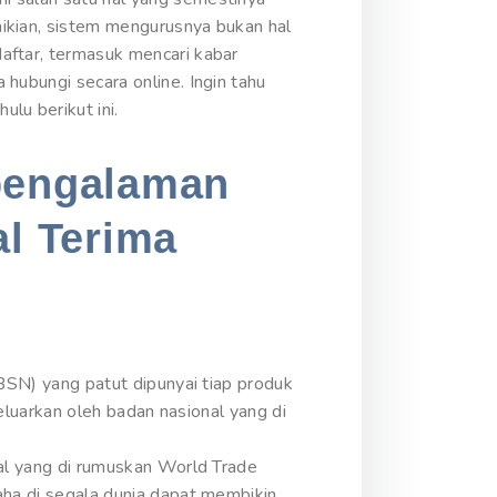
ikian, sistem mengurusnya bukan hal
aftar, termasuk mencari kabar
hubungi secara online. Ingin tahu
lu berikut ini.
rpengalaman
al Terima
(BSN) yang patut dipunyai tiap produk
keluarkan oleh badan nasional yang di
nal yang di rumuskan World Trade
aha di segala dunia dapat membikin