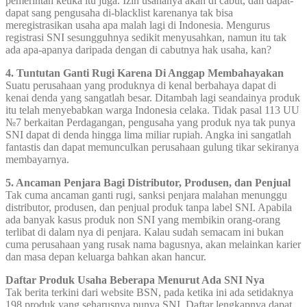
pemerintah ketika itu juga. Izin usahanya akan di cabut, dan dapat-
dapat sang pengusaha di-blacklist karenanya tak bisa
meregistrasikan usaha apa malah lagi di Indonesia. Mengurus
registrasi SNI sesungguhnya sedikit menyusahkan, namun itu tak
ada apa-apanya daripada dengan di cabutnya hak usaha, kan?
4. Tuntutan Ganti Rugi Karena Di Anggap Membahayakan
Suatu perusahaan yang produknya di kenal berbahaya dapat di
kenai denda yang sangatlah besar. Ditambah lagi seandainya produk
itu telah menyebabkan warga Indonesia celaka. Tidak pasal 113 UU
№7 berkaitan Perdagangan, pengusaha yang produk nya tak punya
SNI dapat di denda hingga lima miliar rupiah. Angka ini sangatlah
fantastis dan dapat memunculkan perusahaan gulung tikar sekiranya
membayarnya.
5. Ancaman Penjara Bagi Distributor, Produsen, dan Penjual
Tak cuma ancaman ganti rugi, sanksi penjara malahan menunggu
distributor, produsen, dan penjual produk tanpa label SNI. Apabila
ada banyak kasus produk non SNI yang membikin orang-orang
terlibat di dalam nya di penjara. Kalau sudah semacam ini bukan
cuma perusahaan yang rusak nama bagusnya, akan melainkan karier
dan masa depan keluarga bahkan akan hancur.
Daftar Produk Usaha Beberapa Menurut Ada SNI Nya
Tak berita terkini dari website BSN, pada ketika ini ada setidaknya
198 produk yang seharusnya punya SNI. Daftar lengkapnya dapat