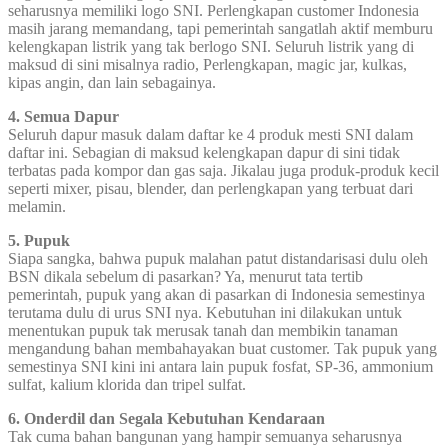
seharusnya memiliki logo SNI. Perlengkapan customer Indonesia
masih jarang memandang, tapi pemerintah sangatlah aktif memburu
kelengkapan listrik yang tak berlogo SNI. Seluruh listrik yang di
maksud di sini misalnya radio, Perlengkapan, magic jar, kulkas,
kipas angin, dan lain sebagainya.
4. Semua Dapur
Seluruh dapur masuk dalam daftar ke 4 produk mesti SNI dalam
daftar ini. Sebagian di maksud kelengkapan dapur di sini tidak
terbatas pada kompor dan gas saja. Jikalau juga produk-produk kecil
seperti mixer, pisau, blender, dan perlengkapan yang terbuat dari
melamin.
5. Pupuk
Siapa sangka, bahwa pupuk malahan patut distandarisasi dulu oleh
BSN dikala sebelum di pasarkan? Ya, menurut tata tertib
pemerintah, pupuk yang akan di pasarkan di Indonesia semestinya
terutama dulu di urus SNI nya. Kebutuhan ini dilakukan untuk
menentukan pupuk tak merusak tanah dan membikin tanaman
mengandung bahan membahayakan buat customer. Tak pupuk yang
semestinya SNI kini ini antara lain pupuk fosfat, SP-36, ammonium
sulfat, kalium klorida dan tripel sulfat.
6. Onderdil dan Segala Kebutuhan Kendaraan
Tak cuma bahan bangunan yang hampir semuanya seharusnya