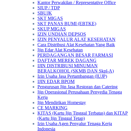
Kantor Perwakilan / Representative Office
SIUP / TDP
SBUJK
SKT MIGAS
SKT PANAS BUMI (EBTKE)
SKUP MIGAS
IZIN UNDIAN DEPSOS
IZIN PENYALUR ALAT KESEHATAN
Cara Distribusi Alat Kesehatan Yang Baik
Ijin Edar Alat Kesehatan
PERDAGANGAN BESAR FARMASI
DAFTAR MEREK DAGANG
IJIN DISTRIBUSI MINUMAN
BERALKOHOL (SKMB DAN Skpl-A)
Izin Usaha Jasa Pertambangan (IUJP)
IJIN EDAR BPOM
Pengurusan Ijin Jasa Restoran dan Catering
Ijin Operasional Perusahaan Penyedia Tenaga
Kerja
Ijin Mendirikan Homestay
CE MARKING
KITAS (Kartu Ijin Tinggal Terbatas) dan KITAP
(Kartu Ijin Tinggal Tetap)
Izin Usaha Agen Penyalur Tenaga Kerja
Indonesia