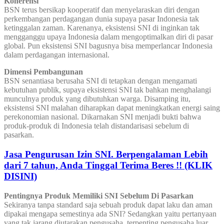
Koherensi
BSN terus bersikap kooperatif dan menyelaraskan diri dengan
perkembangan perdagangan dunia supaya pasar Indonesia tak
ketinggalan zaman. Karenanya, eksistensi SNI di inginkan tak
mengganggu upaya Indonesia dalam mengoptimalkan diri di pasar
global. Pun eksistensi SNI bagusnya bisa memperlancar Indonesia
dalam perdagangan internasional.
Dimensi Pembangunan
BSN senantiasa berusaha SNI di tetapkan dengan mengamati
kebutuhan publik, supaya eksistensi SNI tak bahkan menghalangi
munculnya produk yang dibutuhkan warga. Disamping itu,
eksistensi SNI malahan diharapkan dapat meningkatkan energi saing
perekonomian nasional. Dikarnakan SNI menjadi bukti bahwa
produk-produk di Indonesia telah distandarisasi sebelum di
pasarkan.
Jasa Pengurusan Izin SNI. Berpengalaman Lebih
dari 7 tahun, Anda Tinggal Terima Beres !! (KLIK
DISINI)
Pentingnya Produk Memiliki SNI Sebelum Di Pasarkan
Sekiranya tanpa standard saja sebuah produk dapat laku dan aman
dipakai mengapa semestinya ada SNI? Sedangkan yaitu pertanyaan
yang tak jarang diutarakan pengusaha, terpenting pengusaha luar