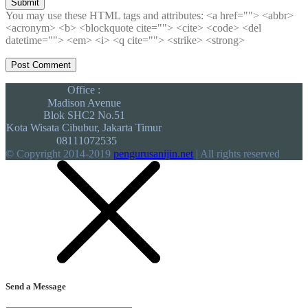
Submit
You may use these HTML tags and attributes:
<a href=""> <abbr>
<acronym> <b> <blockquote cite=""> <cite> <code> <del
datetime=""> <em> <i> <q cite=""> <strike> <strong>
Office :
Madison Avenue
Blok SHC2 No.51
Kota Wisata Cibubur, Jakarta Timur
08111072535
© Copyright 2014-2019
pengurusanijin.net
| All rights reserved
Send a Message