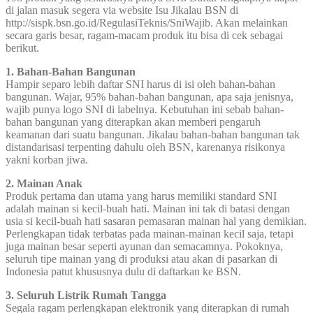
di jalan masuk segera via website Isu Jikalau BSN di
http://sispk.bsn.go.id/RegulasiTeknis/SniWajib. Akan melainkan
secara garis besar, ragam-macam produk itu bisa di cek sebagai
berikut.
1. Bahan-Bahan Bangunan
Hampir separo lebih daftar SNI harus di isi oleh bahan-bahan
bangunan. Wajar, 95% bahan-bahan bangunan, apa saja jenisnya,
wajib punya logo SNI di labelnya. Kebutuhan ini sebab bahan-
bahan bangunan yang diterapkan akan memberi pengaruh
keamanan dari suatu bangunan. Jikalau bahan-bahan bangunan tak
distandarisasi terpenting dahulu oleh BSN, karenanya risikonya
yakni korban jiwa.
2. Mainan Anak
Produk pertama dan utama yang harus memiliki standard SNI
adalah mainan si kecil-buah hati. Mainan ini tak di batasi dengan
usia si kecil-buah hati sasaran pemasaran mainan hal yang demikian.
Perlengkapan tidak terbatas pada mainan-mainan kecil saja, tetapi
juga mainan besar seperti ayunan dan semacamnya. Pokoknya,
seluruh tipe mainan yang di produksi atau akan di pasarkan di
Indonesia patut khususnya dulu di daftarkan ke BSN.
3. Seluruh Listrik Rumah Tangga
Segala ragam perlengkapan elektronik yang diterapkan di rumah