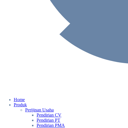
Home
Produk
Perijinan Usaha
Pendirian CV
Pendirian PT
Pendirian PMA