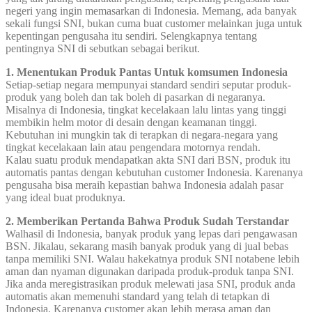
negeri yang ingin memasarkan di Indonesia. Memang, ada banyak
sekali fungsi SNI, bukan cuma buat customer melainkan juga untuk
kepentingan pengusaha itu sendiri. Selengkapnya tentang
pentingnya SNI di sebutkan sebagai berikut.
1. Menentukan Produk Pantas Untuk komsumen Indonesia
Setiap-setiap negara mempunyai standard sendiri seputar produk-
produk yang boleh dan tak boleh di pasarkan di negaranya.
Misalnya di Indonesia, tingkat kecelakaan lalu lintas yang tinggi
membikin helm motor di desain dengan keamanan tinggi.
Kebutuhan ini mungkin tak di terapkan di negara-negara yang
tingkat kecelakaan lain atau pengendara motornya rendah.
Kalau suatu produk mendapatkan akta SNI dari BSN, produk itu
automatis pantas dengan kebutuhan customer Indonesia. Karenanya
pengusaha bisa meraih kepastian bahwa Indonesia adalah pasar
yang ideal buat produknya.
2. Memberikan Pertanda Bahwa Produk Sudah Terstandar
Walhasil di Indonesia, banyak produk yang lepas dari pengawasan
BSN. Jikalau, sekarang masih banyak produk yang di jual bebas
tanpa memiliki SNI. Walau hakekatnya produk SNI notabene lebih
aman dan nyaman digunakan daripada produk-produk tanpa SNI.
Jika anda meregistrasikan produk melewati jasa SNI, produk anda
automatis akan memenuhi standard yang telah di tetapkan di
Indonesia. Karenanya customer akan lebih merasa aman dan