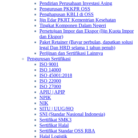
Pendirian Perusahaan Investasi Asing
Pengurusan PKKPR OSS
Penghapusan KBLI di OSS
Ijin Edar PKRT Kementrian Kesehatan
Tingkat Komponen Dalam Negeri
Persetujuan Impor dan Ekspor (Ijin Kuota Impor
dan Ekspor)
Paket Retainer (Bayar perbulan, dapatkan solusi
legal Dan HRD selama 1 tahun penuh)
Perijinan dan Sertifikasi Lainnya
Pengurusan Sertifikasi
ISO 9001
ISO 14000
ISO 45001:2018
ISO 22000
ISO 27000
APIU | APIP
NPIK
NIK
SITU | UUG/HO
SNI (Standar Nasional Indonesia)
Sertifikat SMK3
Sertifikat Halal
Sertifikat Standar OSS RBA
Halal Logistik