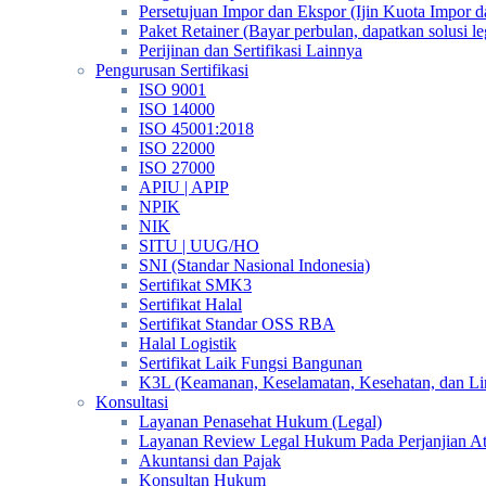
Persetujuan Impor dan Ekspor (Ijin Kuota Impor 
Paket Retainer (Bayar perbulan, dapatkan solusi 
Perijinan dan Sertifikasi Lainnya
Pengurusan Sertifikasi
ISO 9001
ISO 14000
ISO 45001:2018
ISO 22000
ISO 27000
APIU | APIP
NPIK
NIK
SITU | UUG/HO
SNI (Standar Nasional Indonesia)
Sertifikat SMK3
Sertifikat Halal
Sertifikat Standar OSS RBA
Halal Logistik
Sertifikat Laik Fungsi Bangunan
K3L (Keamanan, Keselamatan, Kesehatan, dan L
Konsultasi
Layanan Penasehat Hukum (Legal)
Layanan Review Legal Hukum Pada Perjanjian A
Akuntansi dan Pajak
Konsultan Hukum