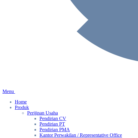
Menu
Home
Produk
Perijinan Usaha
Pendirian CV
Pendirian PT
Pendirian PMA
Kantor Perwakilan / Representative Office