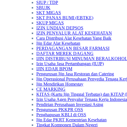
SIUP / TDP
SBUJK
SKT MIGAS
SKT PANAS BUMI (EBTKE)
SKUP MIGAS
IZIN UNDIAN DEPSOS
IZIN PENYALUR ALAT KESEHATAN
Cara Distribusi Alat Kesehatan Yang Baik
Ijin Edar Alat Kesehatan
PERDAGANGAN BESAR FARMASI
DAFTAR MEREK DAGANG
IJIN DISTRIBUSI MINUMAN BERALKOHOL 
Izin Usaha Jasa Pertambangan (IUJP)
IJIN EDAR BPOM
Pengurusan Ijin Jasa Restoran dan Catering
Ijin Operasional Perusahaan Penyedia Tenaga Ker
Ijin Mendirikan Homestay
CE MARKING
KITAS (Kartu Ijin Tinggal Terbatas) dan KITAP (K
Izin Usaha Agen Penyalur Tenaga Kerja Indonesia
Pendirian Perusahaan Investasi Asing
Pengurusan PKKPR OSS
Penghapusan KBLI di OSS
Ijin Edar PKRT Kementrian Kesehatan
Tingkat Komponen Dalam Negeri