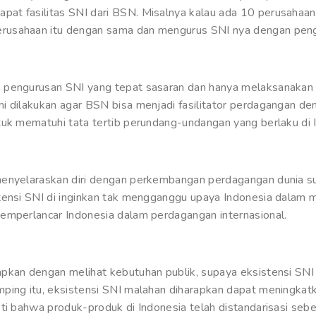
t fasilitas SNI dari BSN. Misalnya kalau ada 10 perusahaan 
rusahaan itu dengan sama dan mengurus SNI nya dengan peng
 pengurusan SNI yang tepat sasaran dan hanya melaksanakan
i dilakukan agar BSN bisa menjadi fasilitator perdagangan de
tuk mematuhi tata tertib perundang-undangan yang berlaku di 
menyelaraskan diri dengan perkembangan perdagangan dunia su
tensi SNI di inginkan tak mengganggu upaya Indonesia dalam me
emperlancar Indonesia dalam perdagangan internasional.
apkan dengan melihat kebutuhan publik, supaya eksistensi SN
mping itu, eksistensi SNI malahan diharapkan dapat meningka
ti bahwa produk-produk di Indonesia telah distandarisasi sebe