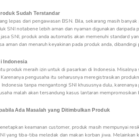
roduk Sudah Terstandar
 yang lepas dari pengawasan BSN. Bila, sekarang masih banyak 
duk SNI notabene lebih aman dan nyaman digunakan daripada 
 jasa SNI, produk anda automatis akan memenuhi standard yang
a aman dan menaruh keyakinan pada produk anda, dibandingi p
i Indonesia
tu produk meraih izin untuk di pasarkan di Indonesia. Misalny
Karenanya pengusaha itu seharusnya meregistrasikan produkn
 Indonesia tanpa mengantongi SNI khususnya dulu, karenanya pr
ngusaha malah akan tersandung kasus lantaran mempromosikan b
pabila Ada Masalah yang Ditimbulkan Produk
 menetapkan keamanan customer, produk masih mempunyai res
NI yang tiba-tiba meledak dan makan korban jiwa. Melainkan k