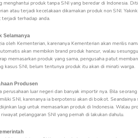
 menghantui produk tanpa SNI yang beredar di Indonesia. Ditim
erian atau terjadi kecelakaan dikarnakan produk non SNI. Yakin
terjadi terhadap anda.
uk Selamanya
zia oleh Kementerian, karenanya Kementerian akan merilis nam
ni automatis akan membikin brand produk hancur, walau sesungg
harap memasarkan produk yang sama, pengusaha patut membang
 kasus SNI, belum tentunya produk itu akan di minati warga.
sahaan Produsen
ada perusahaan luar negeri dan banyak importir nya. Bila seoran
iki SNI, karenanya ia berpotensi akan di boikot. Seandainya 
 diijinkan lagi untuk memasarkan produk di Indonesia. Walau pr
riwayat pelanggaran SNI yang pernah di lakukan dahulu.
Pemerintah