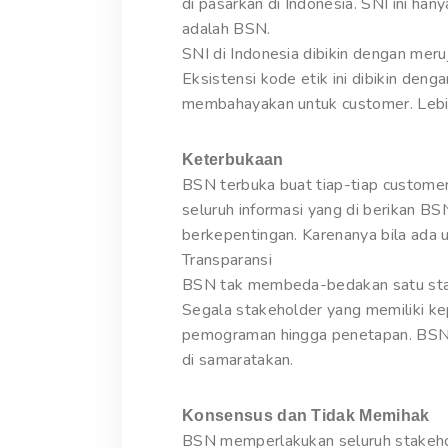
di pasarkan di Indonesia. SNI ini han
adalah BSN.
SNI di Indonesia dibikin dengan meru
Eksistensi kode etik ini dibikin de
membahayakan untuk customer. Lebih
Keterbukaan
BSN terbuka buat tiap-tiap customer
seluruh informasi yang di berikan B
berkepentingan. Karenanya bila ada
Transparansi
BSN tak membeda-bedakan satu stakeh
Segala stakeholder yang memiliki k
pemograman hingga penetapan. BSN 
di samaratakan.
Konsensus dan Tidak Memihak
BSN memperlakukan seluruh stakehol