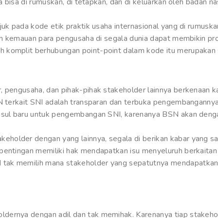
ya bisa di rumuskan, di tetapkan, dan di keluarkan oleh badan 
juk pada kode etik praktik usaha internasional yang di rumus
ngan kemauan para pengusaha di segala dunia dapat membikin p
 komplit berhubungan point-point dalam kode itu merupakan s
, pengusaha, dan pihak-pihak stakeholder lainnya berkenaan 
SN terkait SNI adalah transparan dan terbuka pengembangannya
 usul baru untuk pengembangan SNI, karenanya BSN akan deng
older dengan yang lainnya, segala di berikan kabar yang sali
epentingan memiliki hak mendapatkan isu menyeluruh berkait
tak memilih mana stakeholder yang sepatutnya mendapatkan 
dernya dengan adil dan tak memihak. Karenanya tiap stakeho