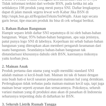
Tidak informasi terkini dari website BSN, pada ketika ini ada
setidaknya 198 produk yang mesti punya SNI. Daftar lengkapnya
dapat di jalan masuk segera lewat web Kabar Jika BSN di
http://sispk.bsn.go.id/RegulasiTeknis/SniWajib. Akan tapi secara
garis besar, tipe-macam produk itu bisa di cek sebagai berikut.
1. Bahan-Bahan Bangunan
Hampir separo lebih daftar SNI sepatutnya di isi oleh bahan-bahan
bangunan. Wajar, 95% bahan-bahan bangunan, apa saja jenisnya,
patut punya logo SNI di labelnya. Keperluan ini sebab bahan-bahan
bangunan yang diterapkan akan memberi pengaruh keamanan dari
suatu bangunan. Seandainya bahan-bahan bangunan tak
distandarisasi khususnya dahulu oleh BSN, karenanya risikonya
yaitu korban jiwa.
2. Mainan Anak
Produk pertama dan utama yang wajib memiliki standard SNI
adalah mainan si kecil-buah hati. Mainan ini tak di batasi dengan
usia buah hati-si kecil sasaran pemasaran mainan hal yang demikian.
Perlengkapan tidak terbatas pada mainan-mainan kecil saja, tapi juga
mainan besar seperti ayunan dan semacamnya. Pokoknya, seluruh
variasi mainan yang di produksi atau akan di pasarkan di Indonesia
seharusnya terpenting dulu di daftarkan ke BSN.
3. Seluruh Listrik Rumah Tangga