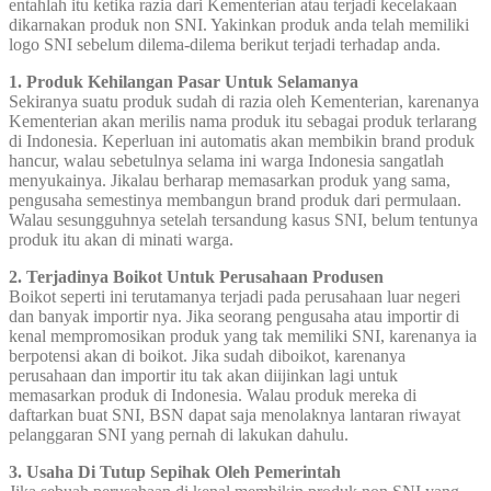
entahlah itu ketika razia dari Kementerian atau terjadi kecelakaan
dikarnakan produk non SNI. Yakinkan produk anda telah memiliki
logo SNI sebelum dilema-dilema berikut terjadi terhadap anda.
1. Produk Kehilangan Pasar Untuk Selamanya
Sekiranya suatu produk sudah di razia oleh Kementerian, karenanya
Kementerian akan merilis nama produk itu sebagai produk terlarang
di Indonesia. Keperluan ini automatis akan membikin brand produk
hancur, walau sebetulnya selama ini warga Indonesia sangatlah
menyukainya. Jikalau berharap memasarkan produk yang sama,
pengusaha semestinya membangun brand produk dari permulaan.
Walau sesungguhnya setelah tersandung kasus SNI, belum tentunya
produk itu akan di minati warga.
2. Terjadinya Boikot Untuk Perusahaan Produsen
Boikot seperti ini terutamanya terjadi pada perusahaan luar negeri
dan banyak importir nya. Jika seorang pengusaha atau importir di
kenal mempromosikan produk yang tak memiliki SNI, karenanya ia
berpotensi akan di boikot. Jika sudah diboikot, karenanya
perusahaan dan importir itu tak akan diijinkan lagi untuk
memasarkan produk di Indonesia. Walau produk mereka di
daftarkan buat SNI, BSN dapat saja menolaknya lantaran riwayat
pelanggaran SNI yang pernah di lakukan dahulu.
3. Usaha Di Tutup Sepihak Oleh Pemerintah