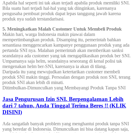
Apabila hal seperti ini tak akan terjadi apabila produk memiliki SNI.
Bila suatu hari terjadi hal-hal yang tak diinginkan, karenanya
pengusaha pembuat produk dapat lepas tanggung jawab karena
produk nya sudah terstandarisasi.
5. Meningkatkan Malah Customer Untuk Membeli Produk
Makin hari, warga Indonesia makin piawai dalam
mempertimbangkan produk. Disamping itu, pemerintah bahkan
senantiasa menggencarkan kampanye penggunaan produk yang ada
pertanda SNI nya. Malahan pemerintah akan memberikan sanksi
seandainya ada customer yang tak mengaplikasikan produk ber SNI.
Umpamanya saja helm, seandainya seseorang di kenal polisi tak
mengenakan helm ber-SNI, karenanya ia akan di tilang.
Daripada itu yang mewujudkan ketertarikan customer membeli
produk SNI makin tinggi. Persoalan dengan produk non SNI, terang
produk SNI akan lebih di minati.
Ditimbulkan-Dimunculkan yang Membayangi Produk Tanpa SNI
Jasa Pengurusan Izin SNI. Berpengalaman Lebih
dari 7 tahun, Anda Tinggal Terima Beres !! (KLIK
DISINI)
Ada sangatlah banyak problem yang menghantui produk tanpa SNI
yang beredar di Indonesia. Dimunculkan ini bisa datang kapan saja,