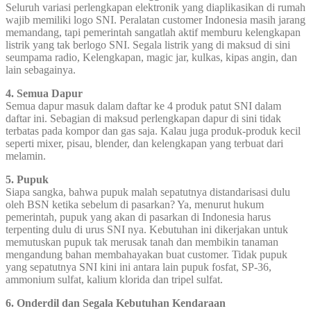
Seluruh variasi perlengkapan elektronik yang diaplikasikan di rumah
wajib memiliki logo SNI. Peralatan customer Indonesia masih jarang
memandang, tapi pemerintah sangatlah aktif memburu kelengkapan
listrik yang tak berlogo SNI. Segala listrik yang di maksud di sini
seumpama radio, Kelengkapan, magic jar, kulkas, kipas angin, dan
lain sebagainya.
4. Semua Dapur
Semua dapur masuk dalam daftar ke 4 produk patut SNI dalam
daftar ini. Sebagian di maksud perlengkapan dapur di sini tidak
terbatas pada kompor dan gas saja. Kalau juga produk-produk kecil
seperti mixer, pisau, blender, dan kelengkapan yang terbuat dari
melamin.
5. Pupuk
Siapa sangka, bahwa pupuk malah sepatutnya distandarisasi dulu
oleh BSN ketika sebelum di pasarkan? Ya, menurut hukum
pemerintah, pupuk yang akan di pasarkan di Indonesia harus
terpenting dulu di urus SNI nya. Kebutuhan ini dikerjakan untuk
memutuskan pupuk tak merusak tanah dan membikin tanaman
mengandung bahan membahayakan buat customer. Tidak pupuk
yang sepatutnya SNI kini ini antara lain pupuk fosfat, SP-36,
ammonium sulfat, kalium klorida dan tripel sulfat.
6. Onderdil dan Segala Kebutuhan Kendaraan