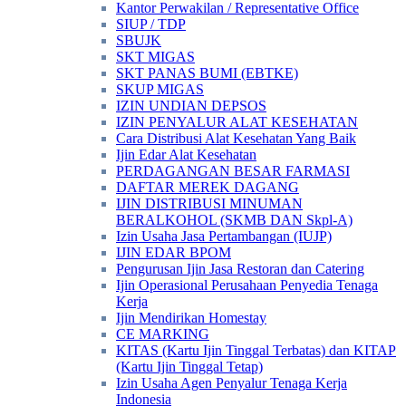
Kantor Perwakilan / Representative Office
SIUP / TDP
SBUJK
SKT MIGAS
SKT PANAS BUMI (EBTKE)
SKUP MIGAS
IZIN UNDIAN DEPSOS
IZIN PENYALUR ALAT KESEHATAN
Cara Distribusi Alat Kesehatan Yang Baik
Ijin Edar Alat Kesehatan
PERDAGANGAN BESAR FARMASI
DAFTAR MEREK DAGANG
IJIN DISTRIBUSI MINUMAN
BERALKOHOL (SKMB DAN Skpl-A)
Izin Usaha Jasa Pertambangan (IUJP)
IJIN EDAR BPOM
Pengurusan Ijin Jasa Restoran dan Catering
Ijin Operasional Perusahaan Penyedia Tenaga
Kerja
Ijin Mendirikan Homestay
CE MARKING
KITAS (Kartu Ijin Tinggal Terbatas) dan KITAP
(Kartu Ijin Tinggal Tetap)
Izin Usaha Agen Penyalur Tenaga Kerja
Indonesia