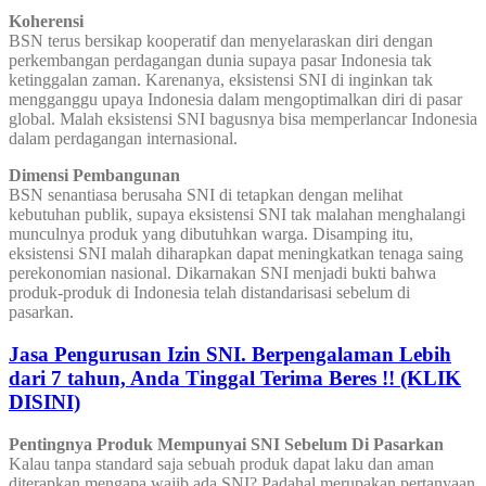
Koherensi
BSN terus bersikap kooperatif dan menyelaraskan diri dengan
perkembangan perdagangan dunia supaya pasar Indonesia tak
ketinggalan zaman. Karenanya, eksistensi SNI di inginkan tak
mengganggu upaya Indonesia dalam mengoptimalkan diri di pasar
global. Malah eksistensi SNI bagusnya bisa memperlancar Indonesia
dalam perdagangan internasional.
Dimensi Pembangunan
BSN senantiasa berusaha SNI di tetapkan dengan melihat
kebutuhan publik, supaya eksistensi SNI tak malahan menghalangi
munculnya produk yang dibutuhkan warga. Disamping itu,
eksistensi SNI malah diharapkan dapat meningkatkan tenaga saing
perekonomian nasional. Dikarnakan SNI menjadi bukti bahwa
produk-produk di Indonesia telah distandarisasi sebelum di
pasarkan.
Jasa Pengurusan Izin SNI. Berpengalaman Lebih
dari 7 tahun, Anda Tinggal Terima Beres !! (KLIK
DISINI)
Pentingnya Produk Mempunyai SNI Sebelum Di Pasarkan
Kalau tanpa standard saja sebuah produk dapat laku dan aman
diterapkan mengapa wajib ada SNI? Padahal merupakan pertanyaan