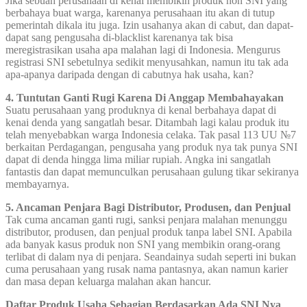
Jika sebuah perusahaan di kenal membikin produk non SNI yang
berbahaya buat warga, karenanya perusahaan itu akan di tutup
pemerintah dikala itu juga. Izin usahanya akan di cabut, dan dapat-
dapat sang pengusaha di-blacklist karenanya tak bisa
meregistrasikan usaha apa malahan lagi di Indonesia. Mengurus
registrasi SNI sebetulnya sedikit menyusahkan, namun itu tak ada
apa-apanya daripada dengan di cabutnya hak usaha, kan?
4. Tuntutan Ganti Rugi Karena Di Anggap Membahayakan
Suatu perusahaan yang produknya di kenal berbahaya dapat di
kenai denda yang sangatlah besar. Ditambah lagi kalau produk itu
telah menyebabkan warga Indonesia celaka. Tak pasal 113 UU №7
berkaitan Perdagangan, pengusaha yang produk nya tak punya SNI
dapat di denda hingga lima miliar rupiah. Angka ini sangatlah
fantastis dan dapat memunculkan perusahaan gulung tikar sekiranya
membayarnya.
5. Ancaman Penjara Bagi Distributor, Produsen, dan Penjual
Tak cuma ancaman ganti rugi, sanksi penjara malahan menunggu
distributor, produsen, dan penjual produk tanpa label SNI. Apabila
ada banyak kasus produk non SNI yang membikin orang-orang
terlibat di dalam nya di penjara. Seandainya sudah seperti ini bukan
cuma perusahaan yang rusak nama pantasnya, akan namun karier
dan masa depan keluarga malahan akan hancur.
Daftar Produk Usaha Sebagian Berdasarkan Ada SNI Nya