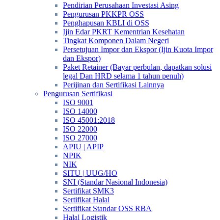
Pendirian Perusahaan Investasi Asing
Pengurusan PKKPR OSS
Penghapusan KBLI di OSS
Ijin Edar PKRT Kementrian Kesehatan
Tingkat Komponen Dalam Negeri
Persetujuan Impor dan Ekspor (Ijin Kuota Impor
dan Ekspor)
Paket Retainer (Bayar perbulan, dapatkan solusi
legal Dan HRD selama 1 tahun penuh)
Perijinan dan Sertifikasi Lainnya
Pengurusan Sertifikasi
ISO 9001
ISO 14000
ISO 45001:2018
ISO 22000
ISO 27000
APIU | APIP
NPIK
NIK
SITU | UUG/HO
SNI (Standar Nasional Indonesia)
Sertifikat SMK3
Sertifikat Halal
Sertifikat Standar OSS RBA
Halal Logistik