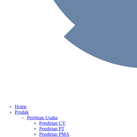
Home
Produk
Perijinan Usaha
Pendirian CV
Pendirian PT
Pendirian PMA