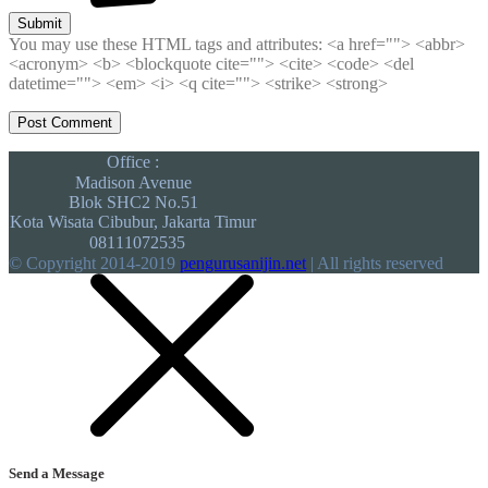
Submit
You may use these HTML tags and attributes:
<a href=""> <abbr>
<acronym> <b> <blockquote cite=""> <cite> <code> <del
datetime=""> <em> <i> <q cite=""> <strike> <strong>
Office :
Madison Avenue
Blok SHC2 No.51
Kota Wisata Cibubur, Jakarta Timur
08111072535
© Copyright 2014-2019
pengurusanijin.net
| All rights reserved
Send a Message