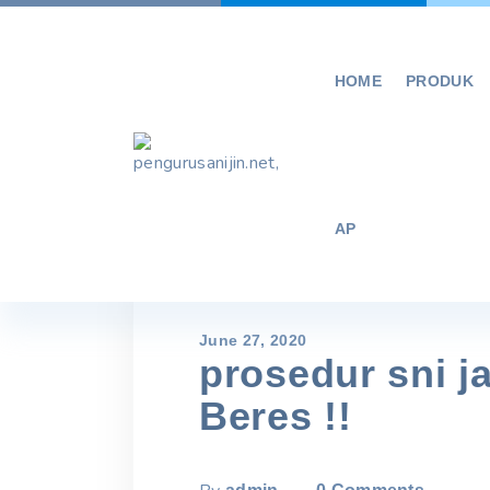
Skip
to
content
HOME
PRODUK
AP
June 27, 2020
prosedur sni j
Beres !!