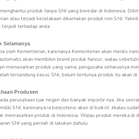
enghantui produk tanpa SNI yang beredar di Indonesia. Ditimb
erian atau terjadi kecelakaan dikarnakan produk non SNI. Yakin
terjadi terhadap anda.
uk Selamanya
zia oleh Kementerian, karenanya Kementerian akan merilis nam
i automatis akan membikin brand produk hancur, walau sebetuln
ngin memasarkan produk yang sama, pengusaha seharusnya me
ah tersandung kasus SNI, belum tentunya produk itu akan di 
sahaan Produsen
 pada perusahaan luar negeri dan banyak importir nya. Jika seor
iki SNI, karenanya ia berpotensi akan di boikot. Jikalau suda
 untuk memasarkan produk di Indonesia. Walau produk mereka di
aran SNI yang pernah di lakukan dahulu.