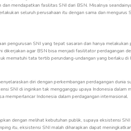
dan mendapatkan fasilitas SNI dari BSN. Misalnya seandainy
rlakukan seluruh perusahaan itu dengan sama dan mengurus 
an pengurusan SNI yang tepat sasaran dan hanya melakukan 
i dikerjakan agar BSN bisa menjadi fasilitator perdagangan 
tuk mematuhi tata tertib perundang-undangan yang berlaku di 
menyelaraskan diri dengan perkembangan perdagangan dunia su
tensi SNI di inginkan tak mengganggu upaya Indonesia dalam me
sa memperlancar Indonesia dalam perdagangan internasional.
apkan dengan melihat kebutuhan publik, supaya eksistensi SN
ping itu, eksistensi SNI malah diharapkan dapat meningkatkan