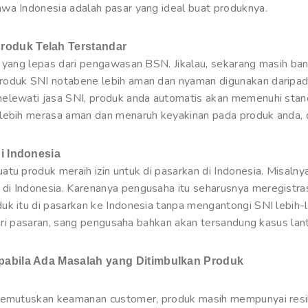
wa Indonesia adalah pasar yang ideal buat produknya.
oduk Telah Terstandar
k yang lepas dari pengawasan BSN. Jikalau, sekarang masih ban
roduk SNI notabene lebih aman dan nyaman digunakan daripad
elewati jasa SNI, produk anda automatis akan memenuhi stand
lebih merasa aman dan menaruh keyakinan pada produk anda, d
i Indonesia
atu produk meraih izin untuk di pasarkan di Indonesia. Misaln
di Indonesia. Karenanya pengusaha itu seharusnya meregistr
k itu di pasarkan ke Indonesia tanpa mengantongi SNI lebih-l
 dari pasaran, sang pengusaha bahkan akan tersandung kasus la
pabila Ada Masalah yang Ditimbulkan Produk
 memutuskan keamanan customer, produk masih mempunyai res