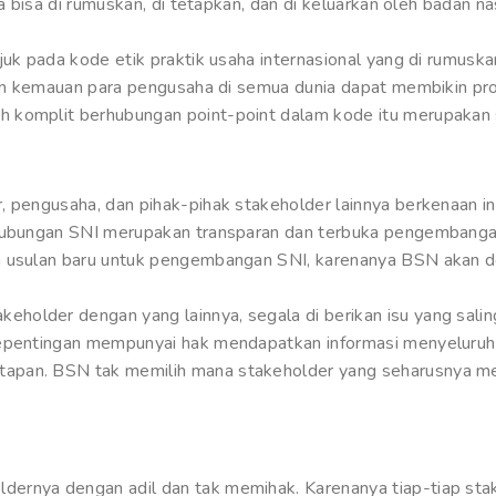
ya bisa di rumuskan, di tetapkan, dan di keluarkan oleh badan 
juk pada kode etik praktik usaha internasional yang di rumus
ngan kemauan para pengusaha di semua dunia dapat membikin pr
 komplit berhubungan point-point dalam kode itu merupakan s
, pengusaha, dan pihak-pihak stakeholder lainnya berkenaan i
rhubungan SNI merupakan transparan dan terbuka pengembanga
a usulan baru untuk pengembangan SNI, karenanya BSN akan de
older dengan yang lainnya, segala di berikan isu yang saling 
kepentingan mempunyai hak mendapatkan informasi menyeluruh
apan. BSN tak memilih mana stakeholder yang seharusnya me
ernya dengan adil dan tak memihak. Karenanya tiap-tiap sta