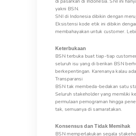
di pasarkan di Indonesia. SNI ini han
yakni BSN.
SNI di Indonesia dibikin dengan meru
Eksistensi kode etik ini dibikin de
membahayakan untuk customer. Lebih
Keterbukaan
BSN terbuka buat tiap-tiap customer
seluruh isu yang di berikan BSN be
berkepentingan. Karenanya kalau ad
Transparansi
BSN tak membeda-bedakan satu stakeh
Seluruh stakeholder yang memiliki 
permulaan pemograman hingga penet
tak, semuanya di samaratakan.
Konsensus dan Tidak Memihak
BSN memperlakukan segala stakehold