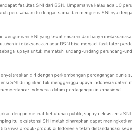
ndapat fasilitas SNI dari BSN. Umpamanya kalau ada 10 perus
ruh perusahaan itu dengan sama dan mengurus SNI nya denga
n pengurusan SNI yang tepat sasaran dan hanya melaksanaka
tuhan ini dilaksanakan agar BSN bisa menjadi fasilitator pe
a sebagai upaya untuk mematuhi undang-undang perundang-unda
menyelaraskan diri dengan perkembangan perdagangan dunia su
tensi SNI di inginkan tak mengganggu upaya Indonesia dalam me
memperlancar Indonesia dalam perdagangan internasional.
apkan dengan melihat kebutuhan publik, supaya eksistensi SN
ping itu, eksistensi SNI malah diharapkan dapat meningkatk
ti bahwa produk-produk di Indonesia telah distandarisasi sebe