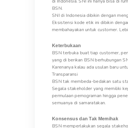
di Indonesia. SNI ini hanya bisa di r
BSN.
SNI di Indonesia dibikin dengan men
Eksistensi kode etik ini dibikin den
membahayakan untuk customer. Lebih 
Keterbukaan
BSN terbuka buat tiap customer, pen
yang di berikan BSN berhubungan SN
Karenanya kalau ada usulan baru un
Transparansi
BSN tak membeda-bedakan satu stakeho
Segala stakeholder yang memiliki k
permulaan pemograman hingga penet
semuanya di samaratakan.
Konsensus dan Tak Memihak
BSN memperlakukan segala stakehold