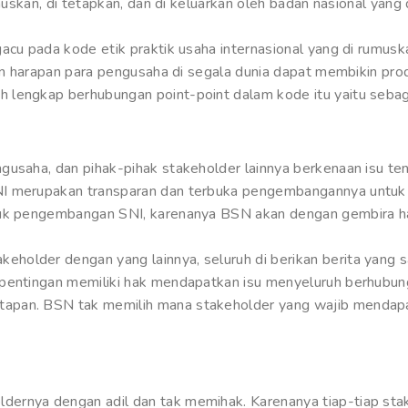
umuskan, di tetapkan, dan di keluarkan oleh badan nasional yan
gacu pada kode etik praktik usaha internasional yang di rumus
gan harapan para pengusaha di segala dunia dapat membikin pr
lengkap berhubungan point-point dalam kode itu yaitu sebaga
gusaha, dan pihak-pihak stakeholder lainnya berkenaan isu te
I merupakan transparan dan terbuka pengembangannya untuk 
tuk pengembangan SNI, karenanya BSN akan dengan gembira h
lder dengan yang lainnya, seluruh di berikan berita yang sal
epentingan memiliki hak mendapatkan isu menyeluruh berhubu
apan. BSN tak memilih mana stakeholder yang wajib mendapat
ernya dengan adil dan tak memihak. Karenanya tiap-tiap sta