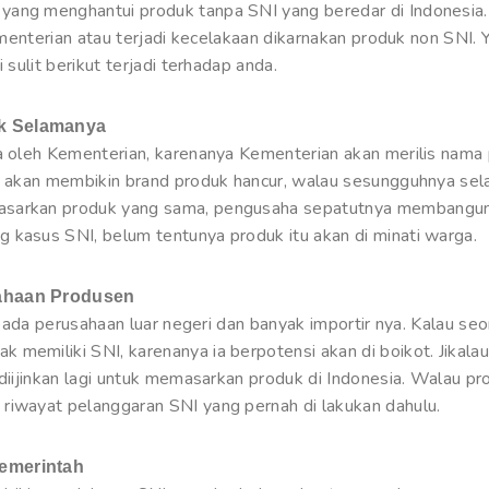
ang menghantui produk tanpa SNI yang beredar di Indonesia. 
Kementerian atau terjadi kecelakaan dikarnakan produk non SNI.
 sulit berikut terjadi terhadap anda.
uk Selamanya
ia oleh Kementerian, karenanya Kementerian akan merilis nama 
is akan membikin brand produk hancur, walau sesungguhnya sel
asarkan produk yang sama, pengusaha sepatutnya membangun 
 kasus SNI, belum tentunya produk itu akan di minati warga.
sahaan Produsen
i pada perusahaan luar negeri dan banyak importir nya. Kalau se
memiliki SNI, karenanya ia berpotensi akan di boikot. Jikalau
 diijinkan lagi untuk memasarkan produk di Indonesia. Walau pr
riwayat pelanggaran SNI yang pernah di lakukan dahulu.
Pemerintah