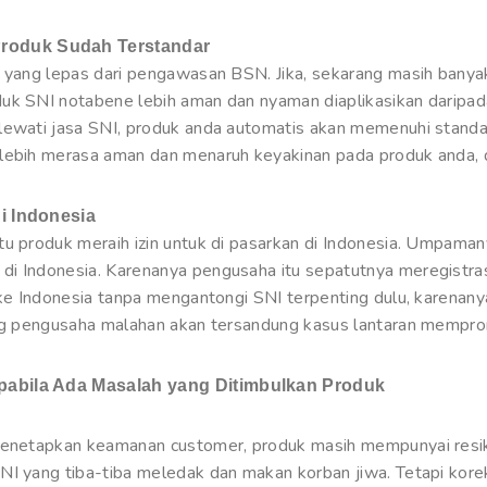
roduk Sudah Terstandar
k yang lepas dari pengawasan BSN. Jika, sekarang masih banya
duk SNI notabene lebih aman dan nyaman diaplikasikan daripa
lewati jasa SNI, produk anda automatis akan memenuhi standar
lebih merasa aman dan menaruh keyakinan pada produk anda, di
i Indonesia
tu produk meraih izin untuk di pasarkan di Indonesia. Umpam
di Indonesia. Karenanya pengusaha itu sepatutnya meregistra
ke Indonesia tanpa mengantongi SNI terpenting dulu, karenanya 
ang pengusaha malahan akan tersandung kasus lantaran mempro
pabila Ada Masalah yang Ditimbulkan Produk
 menetapkan keamanan customer, produk masih mempunyai res
NI yang tiba-tiba meledak dan makan korban jiwa. Tetapi korek