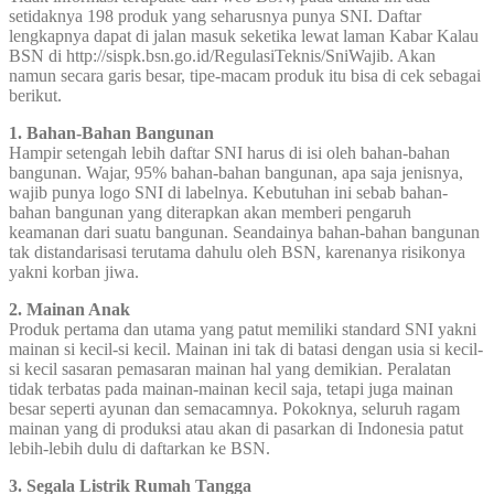
setidaknya 198 produk yang seharusnya punya SNI. Daftar
lengkapnya dapat di jalan masuk seketika lewat laman Kabar Kalau
BSN di http://sispk.bsn.go.id/RegulasiTeknis/SniWajib. Akan
namun secara garis besar, tipe-macam produk itu bisa di cek sebagai
berikut.
1. Bahan-Bahan Bangunan
Hampir setengah lebih daftar SNI harus di isi oleh bahan-bahan
bangunan. Wajar, 95% bahan-bahan bangunan, apa saja jenisnya,
wajib punya logo SNI di labelnya. Kebutuhan ini sebab bahan-
bahan bangunan yang diterapkan akan memberi pengaruh
keamanan dari suatu bangunan. Seandainya bahan-bahan bangunan
tak distandarisasi terutama dahulu oleh BSN, karenanya risikonya
yakni korban jiwa.
2. Mainan Anak
Produk pertama dan utama yang patut memiliki standard SNI yakni
mainan si kecil-si kecil. Mainan ini tak di batasi dengan usia si kecil-
si kecil sasaran pemasaran mainan hal yang demikian. Peralatan
tidak terbatas pada mainan-mainan kecil saja, tetapi juga mainan
besar seperti ayunan dan semacamnya. Pokoknya, seluruh ragam
mainan yang di produksi atau akan di pasarkan di Indonesia patut
lebih-lebih dulu di daftarkan ke BSN.
3. Segala Listrik Rumah Tangga