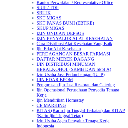
Kantor Perwakilan / Representative Office
SIUP / TDP
SBUJK
SKT MIGAS
SKT PANAS BUMI (EBTKE)
SKUP MIGAS
IZIN UNDIAN DEPSOS
IZIN PENYALUR ALAT KESEHATAN
Cara Distribusi Alat Kesehatan Yang Baik
Ijin Edar Alat Kesehatan
PERDAGANGAN BESAR FARMASI
DAFTAR MEREK DAGANG
IJIN DISTRIBUSI MINUMAN
BERALKOHOL (SKMB DAN Skpl-A)
Izin Usaha Jasa Pertambangan (IUJP)
IJIN EDAR BPOM
Pengurusan Ijin Jasa Restoran dan Catering
Ijin Operasional Perusahaan Penyedia Tenaga
Kerja
Ijin Mendirikan Homestay
CE MARKING
KITAS (Kartu Ijin Tinggal Terbatas) dan KITAP
(Kartu Ijin Tinggal Tetap)
Izin Usaha Agen Penyalur Tenaga Kerja
Indonesia