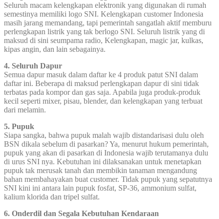
Seluruh macam kelengkapan elektronik yang digunakan di rumah
semestinya memiliki logo SNI. Kelengkapan customer Indonesia
masih jarang memandang, tapi pemerintah sangatlah aktif memburu
perlengkapan listrik yang tak berlogo SNI. Seluruh listrik yang di
maksud di sini seumpama radio, Kelengkapan, magic jar, kulkas,
kipas angin, dan lain sebagainya.
4. Seluruh Dapur
Semua dapur masuk dalam daftar ke 4 produk patut SNI dalam
daftar ini. Beberapa di maksud perlengkapan dapur di sini tidak
terbatas pada kompor dan gas saja. Apabila juga produk-produk
kecil seperti mixer, pisau, blender, dan kelengkapan yang terbuat
dari melamin.
5. Pupuk
Siapa sangka, bahwa pupuk malah wajib distandarisasi dulu oleh
BSN dikala sebelum di pasarkan? Ya, menurut hukum pemerintah,
pupuk yang akan di pasarkan di Indonesia wajib terutamanya dulu
di urus SNI nya. Kebutuhan ini dilaksanakan untuk menetapkan
pupuk tak merusak tanah dan membikin tanaman mengandung
bahan membahayakan buat customer. Tidak pupuk yang sepatutnya
SNI kini ini antara lain pupuk fosfat, SP-36, ammonium sulfat,
kalium klorida dan tripel sulfat.
6. Onderdil dan Segala Kebutuhan Kendaraan