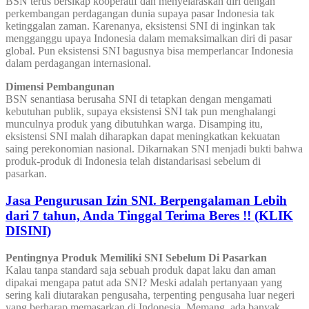
BSN terus bersikap kooperatif dan menyelaraskan diri dengan
perkembangan perdagangan dunia supaya pasar Indonesia tak
ketinggalan zaman. Karenanya, eksistensi SNI di inginkan tak
mengganggu upaya Indonesia dalam memaksimalkan diri di pasar
global. Pun eksistensi SNI bagusnya bisa memperlancar Indonesia
dalam perdagangan internasional.
Dimensi Pembangunan
BSN senantiasa berusaha SNI di tetapkan dengan mengamati
kebutuhan publik, supaya eksistensi SNI tak pun menghalangi
munculnya produk yang dibutuhkan warga. Disamping itu,
eksistensi SNI malah diharapkan dapat meningkatkan kekuatan
saing perekonomian nasional. Dikarnakan SNI menjadi bukti bahwa
produk-produk di Indonesia telah distandarisasi sebelum di
pasarkan.
Jasa Pengurusan Izin SNI. Berpengalaman Lebih
dari 7 tahun, Anda Tinggal Terima Beres !! (KLIK
DISINI)
Pentingnya Produk Memiliki SNI Sebelum Di Pasarkan
Kalau tanpa standard saja sebuah produk dapat laku dan aman
dipakai mengapa patut ada SNI? Meski adalah pertanyaan yang
sering kali diutarakan pengusaha, terpenting pengusaha luar negeri
yang berharap memasarkan di Indonesia. Memang, ada banyak