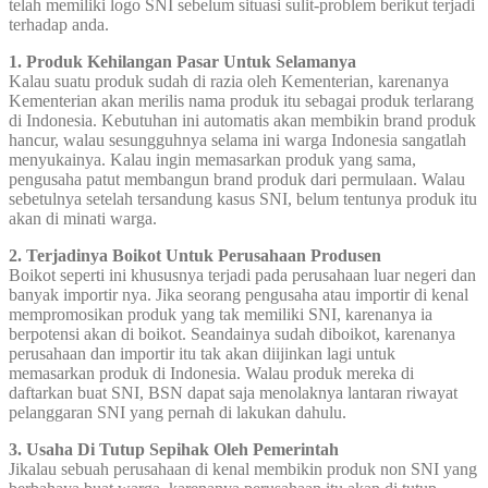
telah memiliki logo SNI sebelum situasi sulit-problem berikut terjadi
terhadap anda.
1. Produk Kehilangan Pasar Untuk Selamanya
Kalau suatu produk sudah di razia oleh Kementerian, karenanya
Kementerian akan merilis nama produk itu sebagai produk terlarang
di Indonesia. Kebutuhan ini automatis akan membikin brand produk
hancur, walau sesungguhnya selama ini warga Indonesia sangatlah
menyukainya. Kalau ingin memasarkan produk yang sama,
pengusaha patut membangun brand produk dari permulaan. Walau
sebetulnya setelah tersandung kasus SNI, belum tentunya produk itu
akan di minati warga.
2. Terjadinya Boikot Untuk Perusahaan Produsen
Boikot seperti ini khususnya terjadi pada perusahaan luar negeri dan
banyak importir nya. Jika seorang pengusaha atau importir di kenal
mempromosikan produk yang tak memiliki SNI, karenanya ia
berpotensi akan di boikot. Seandainya sudah diboikot, karenanya
perusahaan dan importir itu tak akan diijinkan lagi untuk
memasarkan produk di Indonesia. Walau produk mereka di
daftarkan buat SNI, BSN dapat saja menolaknya lantaran riwayat
pelanggaran SNI yang pernah di lakukan dahulu.
3. Usaha Di Tutup Sepihak Oleh Pemerintah
Jikalau sebuah perusahaan di kenal membikin produk non SNI yang