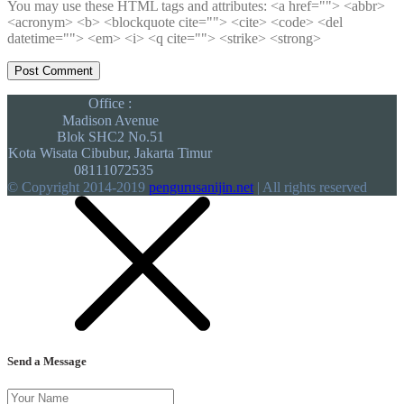
You may use these HTML tags and attributes:
<a href=""> <abbr>
<acronym> <b> <blockquote cite=""> <cite> <code> <del
datetime=""> <em> <i> <q cite=""> <strike> <strong>
Office :
Madison Avenue
Blok SHC2 No.51
Kota Wisata Cibubur, Jakarta Timur
08111072535
© Copyright 2014-2019
pengurusanijin.net
| All rights reserved
Send a Message