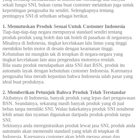
sekali fungsi SNI, bukan cuma buat customer melainkan juga untuk
kepentingan pengusaha itu sendiri. Selengkapnya tentang
pentingnya SNI di sebutkan sebagai berikut.
1. Memutuskan Produk Sesuai Untuk Customer Indonesia
Tiap-tiap-tiap-tiap negara mempunyai standard sendiri tentang
produk-produk yang boleh dan tak boleh di pasarkan di negaranya.
Misalnya di Indonesia, tingkat kecelakaan lalu lintas yang tinggi
membikin helm motor di desain dengan keamanan tinggi.
Kebutuhan ini mungkin tak di terapkan di negara-negara yang
tingkat kecelakaan lain atau pengendara motornya rendah.
Bila suatu produk mendapatkan akta SNI dari BSN, produk itu
automatis layak dengan kebutuhan customer Indonesia. Karenanya
pengusaha bisa meraih kepastian bahwa Indonesia ialah pasar yang
ideal buat produknya.
2. Memberikan Petunjuk Bahwa Produk Telah Terstandar
Akibatnya di Indonesia, banyak produk yang lepas dari pengawasan
BSN. Seandainya, sekarang masih banyak produk yang di jual
bebas tanpa memiliki SNI. Walau hakekatnya produk SNI notabene
lebih aman dan nyaman digunakan daripada produk-produk tanpa
SNI.
Sekiranya anda meregistrasikan produk lewat jasa SNI, produk anda
automatis akan memenuhi standard yang telah di tetapkan di
Indonesia. Karenanya customer akan lebih merasa aman dan