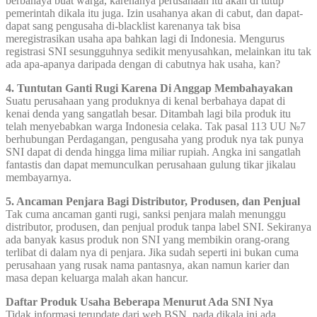
berbahaya buat warga, karenanya perusahaan itu akan di tutup
pemerintah dikala itu juga. Izin usahanya akan di cabut, dan dapat-
dapat sang pengusaha di-blacklist karenanya tak bisa
meregistrasikan usaha apa bahkan lagi di Indonesia. Mengurus
registrasi SNI sesungguhnya sedikit menyusahkan, melainkan itu tak
ada apa-apanya daripada dengan di cabutnya hak usaha, kan?
4. Tuntutan Ganti Rugi Karena Di Anggap Membahayakan
Suatu perusahaan yang produknya di kenal berbahaya dapat di
kenai denda yang sangatlah besar. Ditambah lagi bila produk itu
telah menyebabkan warga Indonesia celaka. Tak pasal 113 UU №7
berhubungan Perdagangan, pengusaha yang produk nya tak punya
SNI dapat di denda hingga lima miliar rupiah. Angka ini sangatlah
fantastis dan dapat memunculkan perusahaan gulung tikar jikalau
membayarnya.
5. Ancaman Penjara Bagi Distributor, Produsen, dan Penjual
Tak cuma ancaman ganti rugi, sanksi penjara malah menunggu
distributor, produsen, dan penjual produk tanpa label SNI. Sekiranya
ada banyak kasus produk non SNI yang membikin orang-orang
terlibat di dalam nya di penjara. Jika sudah seperti ini bukan cuma
perusahaan yang rusak nama pantasnya, akan namun karier dan
masa depan keluarga malah akan hancur.
Daftar Produk Usaha Beberapa Menurut Ada SNI Nya
Tidak informasi terupdate dari web BSN, pada dikala ini ada