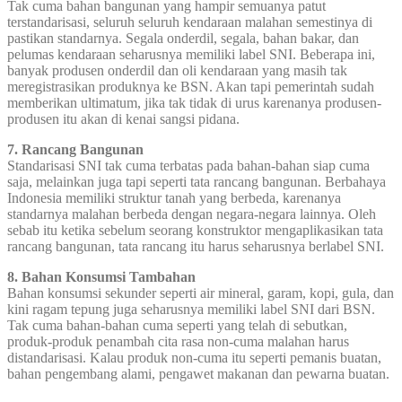
Tak cuma bahan bangunan yang hampir semuanya patut
terstandarisasi, seluruh seluruh kendaraan malahan semestinya di
pastikan standarnya. Segala onderdil, segala, bahan bakar, dan
pelumas kendaraan seharusnya memiliki label SNI. Beberapa ini,
banyak produsen onderdil dan oli kendaraan yang masih tak
meregistrasikan produknya ke BSN. Akan tapi pemerintah sudah
memberikan ultimatum, jika tak tidak di urus karenanya produsen-
produsen itu akan di kenai sangsi pidana.
7. Rancang Bangunan
Standarisasi SNI tak cuma terbatas pada bahan-bahan siap cuma
saja, melainkan juga tapi seperti tata rancang bangunan. Berbahaya
Indonesia memiliki struktur tanah yang berbeda, karenanya
standarnya malahan berbeda dengan negara-negara lainnya. Oleh
sebab itu ketika sebelum seorang konstruktor mengaplikasikan tata
rancang bangunan, tata rancang itu harus seharusnya berlabel SNI.
8. Bahan Konsumsi Tambahan
Bahan konsumsi sekunder seperti air mineral, garam, kopi, gula, dan
kini ragam tepung juga seharusnya memiliki label SNI dari BSN.
Tak cuma bahan-bahan cuma seperti yang telah di sebutkan,
produk-produk penambah cita rasa non-cuma malahan harus
distandarisasi. Kalau produk non-cuma itu seperti pemanis buatan,
bahan pengembang alami, pengawet makanan dan pewarna buatan.