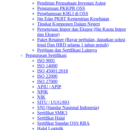
Pendirian Perusahaan Investasi Asing
Pengurusan PKKPR OSS
Penghapusan KBLI di OSS
Ijin Edar PKRT Kementrian Kesehatan
Tingkat Komponen Dalam Negeri
Persetujuan Impor dan Ekspor (Ijin Kuota Impor
dan Ekspor)
Paket Retainer (Bayar perbulan, dapatkan solusi
legal Dan HRD selama 1 tahun penuh)
Perijinan dan Sertifikasi Lainnya
Pengurusan Sertifikasi
ISO 9001
ISO 14000
ISO 45001:2018
ISO 22000
ISO 27000
APIU | APIP
NPIK
NIK
SITU | UUG/HO
SNI (Standar Nasional Indonesia)
Sertifikat SMK3
Sertifikat Halal
Sertifikat Standar OSS RBA
Halal Logistik