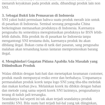
menaruh keyakinan pada produk anda, dibandingi produk lain non
SNI.
3. Sebagai Bukti Izin Pemasaran di Indonesia
SNI yakni bukti permulaan bahwa suatu produk meraih izin untuk
di pasarkan di Indonesia. Semisal seorang pengusaha China
berkeinginan memasarkan produknya di Indonesia. Karenanya
pengusaha itu semestinya meregistrasikan produknya ke BSN lebih-
lebih dahulu. Bila produk itu di pasarkan ke Indonesia tanpa
mengantongi SNI terutama dulu, karenanya produk itu akan
dibilang ilegal. Bukan cuma di tarik dari pasaran, sang pengusaha
malahan akan tersandung kasus lantaran mempromosikan barang
ilegal.
4. Menghindari Gugatan Pidana Apabila Ada Masalah yang
Ditimbulkan Produk
Walau dibikin dengan hati-hati dan menetapkan keamanan customer,
produk masih mempunyai resiko error dan berbahaya. Umpamanya
permasalahan produk korek tanpa logo SNI yang tiba-tiba meledak
dan makan korban jiwa. Melainkan korek itu dibikin dengan bahan
dan metode yang sama seperti korek SNI lazimnya, pengusahanya
terang di tuduh jadi tersangka.
Seandainya hal seperti ini tak akan terjadi seandainya produk
memiliki SNI. Bila suatu hari terjadi hal-hal yang tak diinginkan,