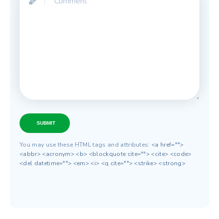
SUBMIT
You may use these HTML tags and attributes:
<a href="">
<abbr> <acronym> <b> <blockquote cite=""> <cite> <code>
<del datetime=""> <em> <i> <q cite=""> <strike> <strong>