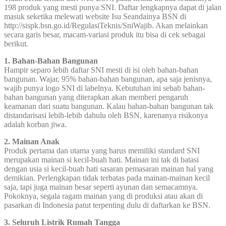
198 produk yang mesti punya SNI. Daftar lengkapnya dapat di jalan
masuk seketika melewati website Isu Seandainya BSN di
http://sispk.bsn.go.id/RegulasiTeknis/SniWajib. Akan melainkan
secara garis besar, macam-variasi produk itu bisa di cek sebagai
berikut.
1. Bahan-Bahan Bangunan
Hampir separo lebih daftar SNI mesti di isi oleh bahan-bahan
bangunan. Wajar, 95% bahan-bahan bangunan, apa saja jenisnya,
wajib punya logo SNI di labelnya. Kebutuhan ini sebab bahan-
bahan bangunan yang diterapkan akan memberi pengaruh
keamanan dari suatu bangunan. Kalau bahan-bahan bangunan tak
distandarisasi lebih-lebih dahulu oleh BSN, karenanya risikonya
adalah korban jiwa.
2. Mainan Anak
Produk pertama dan utama yang harus memiliki standard SNI
merupakan mainan si kecil-buah hati. Mainan ini tak di batasi
dengan usia si kecil-buah hati sasaran pemasaran mainan hal yang
demikian. Perlengkapan tidak terbatas pada mainan-mainan kecil
saja, tapi juga mainan besar seperti ayunan dan semacamnya.
Pokoknya, segala ragam mainan yang di produksi atau akan di
pasarkan di Indonesia patut terpenting dulu di daftarkan ke BSN.
3. Seluruh Listrik Rumah Tangga