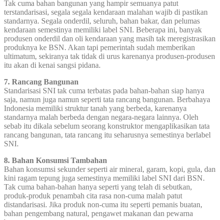
Tak cuma bahan bangunan yang hampir semuanya patut
terstandarisasi, segala segala kendaraan malahan wajib di pastikan
standarnya. Segala onderdil, seluruh, bahan bakar, dan pelumas
kendaraan semestinya memiliki label SNI. Beberapa ini, banyak
produsen onderdil dan oli kendaraan yang masih tak meregistrasikan
produknya ke BSN. Akan tapi pemerintah sudah memberikan
ultimatum, sekiranya tak tidak di urus karenanya produsen-produsen
itu akan di kenai sangsi pidana.
7. Rancang Bangunan
Standarisasi SNI tak cuma terbatas pada bahan-bahan siap hanya
saja, namun juga namun seperti tata rancang bangunan. Berbahaya
Indonesia memiliki struktur tanah yang berbeda, karenanya
standarnya malah berbeda dengan negara-negara lainnya. Oleh
sebab itu dikala sebelum seorang konstruktor mengaplikasikan tata
rancang bangunan, tata rancang itu seharusnya semestinya berlabel
SNI.
8. Bahan Konsumsi Tambahan
Bahan konsumsi sekunder seperti air mineral, garam, kopi, gula, dan
kini ragam tepung juga semestinya memiliki label SNI dari BSN.
Tak cuma bahan-bahan hanya seperti yang telah di sebutkan,
produk-produk penambah cita rasa non-cuma malah patut
distandarisasi. Jika produk non-cuma itu seperti pemanis buatan,
bahan pengembang natural, pengawet makanan dan pewarna