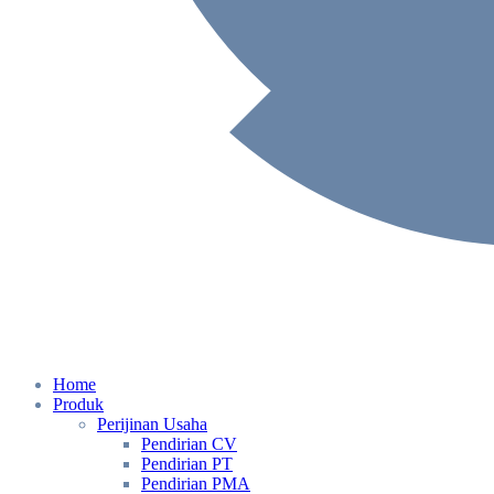
Home
Produk
Perijinan Usaha
Pendirian CV
Pendirian PT
Pendirian PMA