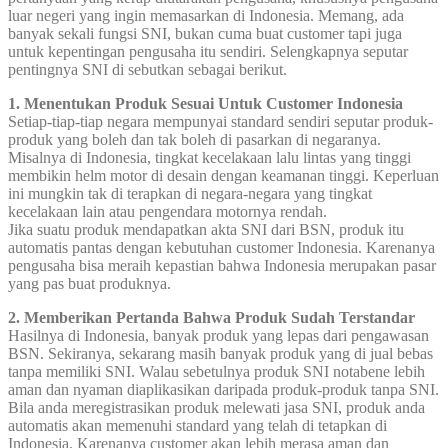
luar negeri yang ingin memasarkan di Indonesia. Memang, ada
banyak sekali fungsi SNI, bukan cuma buat customer tapi juga
untuk kepentingan pengusaha itu sendiri. Selengkapnya seputar
pentingnya SNI di sebutkan sebagai berikut.
1. Menentukan Produk Sesuai Untuk Customer Indonesia
Setiap-tiap-tiap negara mempunyai standard sendiri seputar produk-
produk yang boleh dan tak boleh di pasarkan di negaranya.
Misalnya di Indonesia, tingkat kecelakaan lalu lintas yang tinggi
membikin helm motor di desain dengan keamanan tinggi. Keperluan
ini mungkin tak di terapkan di negara-negara yang tingkat
kecelakaan lain atau pengendara motornya rendah.
Jika suatu produk mendapatkan akta SNI dari BSN, produk itu
automatis pantas dengan kebutuhan customer Indonesia. Karenanya
pengusaha bisa meraih kepastian bahwa Indonesia merupakan pasar
yang pas buat produknya.
2. Memberikan Pertanda Bahwa Produk Sudah Terstandar
Hasilnya di Indonesia, banyak produk yang lepas dari pengawasan
BSN. Sekiranya, sekarang masih banyak produk yang di jual bebas
tanpa memiliki SNI. Walau sebetulnya produk SNI notabene lebih
aman dan nyaman diaplikasikan daripada produk-produk tanpa SNI.
Bila anda meregistrasikan produk melewati jasa SNI, produk anda
automatis akan memenuhi standard yang telah di tetapkan di
Indonesia. Karenanya customer akan lebih merasa aman dan