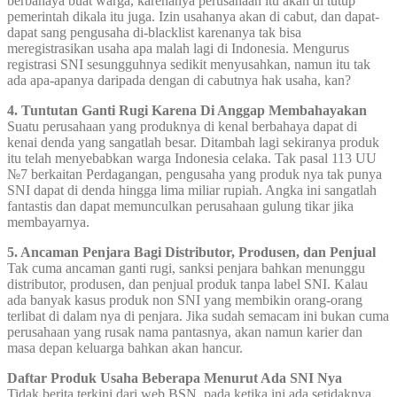
berbahaya buat warga, karenanya perusahaan itu akan di tutup
pemerintah dikala itu juga. Izin usahanya akan di cabut, dan dapat-
dapat sang pengusaha di-blacklist karenanya tak bisa
meregistrasikan usaha apa malah lagi di Indonesia. Mengurus
registrasi SNI sesungguhnya sedikit menyusahkan, namun itu tak
ada apa-apanya daripada dengan di cabutnya hak usaha, kan?
4. Tuntutan Ganti Rugi Karena Di Anggap Membahayakan
Suatu perusahaan yang produknya di kenal berbahaya dapat di
kenai denda yang sangatlah besar. Ditambah lagi sekiranya produk
itu telah menyebabkan warga Indonesia celaka. Tak pasal 113 UU
№7 berkaitan Perdagangan, pengusaha yang produk nya tak punya
SNI dapat di denda hingga lima miliar rupiah. Angka ini sangatlah
fantastis dan dapat memunculkan perusahaan gulung tikar jika
membayarnya.
5. Ancaman Penjara Bagi Distributor, Produsen, dan Penjual
Tak cuma ancaman ganti rugi, sanksi penjara bahkan menunggu
distributor, produsen, dan penjual produk tanpa label SNI. Kalau
ada banyak kasus produk non SNI yang membikin orang-orang
terlibat di dalam nya di penjara. Jika sudah semacam ini bukan cuma
perusahaan yang rusak nama pantasnya, akan namun karier dan
masa depan keluarga bahkan akan hancur.
Daftar Produk Usaha Beberapa Menurut Ada SNI Nya
Tidak berita terkini dari web BSN, pada ketika ini ada setidaknya