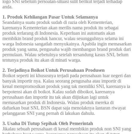
logo SNI sebelum persoalan-situasi sulit berikut terjadi terhadap
anda.
1. Produk Kehilangan Pasar Untuk Selamanya
Seandainya suatu produk sudah di razia oleh Kementerian,
karenanya Kementerian akan merilis nama produk itu sebagai
produk terlarang di Indonesia. Keperluan ini automatis akan
membikin brand produk hancur, walau sesungguhnya selama ini
warga Indonesia sangatlah menyukainya. Apabila ingin memasarkan
produk yang sama, pengusaha wajib membangun brand produk dari
permulaan. Walau sebetulnya setelah tersandung kasus SNI, belum
tentunya produk itu akan di minati warga.
2. Terjadinya Boikot Untuk Perusahaan Produsen
Boikot seperti ini khususnya terjadi pada perusahaan luar negeri dan
banyak importir nya. Kalau seorang pengusaha atau importir di
kenal mempromosikan produk yang tak memiliki SNI, karenanya ia
berpotensi akan di boikot. Kalau sudah diboikot, karenanya
perusahaan dan importir itu tak akan diijinkan lagi untuk
memasarkan produk di Indonesia. Walau produk mereka di
daftarkan buat SNI, BSN dapat saja menolaknya lantaran riwayat
pelanggaran SNI yang pernah di lakukan dahulu.
3. Usaha Di Tutup Sepihak Oleh Pemerintah
Jikalau sebuah perusahaan di kenal membikin produk non SNI yang