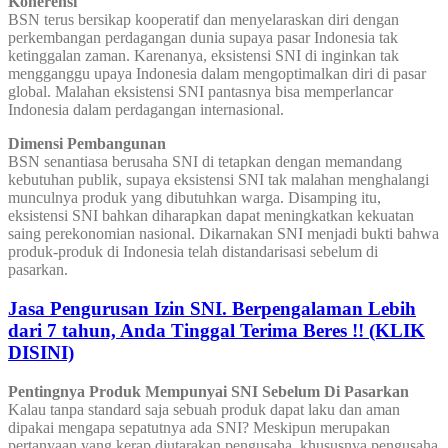
Koherensi
BSN terus bersikap kooperatif dan menyelaraskan diri dengan
perkembangan perdagangan dunia supaya pasar Indonesia tak
ketinggalan zaman. Karenanya, eksistensi SNI di inginkan tak
mengganggu upaya Indonesia dalam mengoptimalkan diri di pasar
global. Malahan eksistensi SNI pantasnya bisa memperlancar
Indonesia dalam perdagangan internasional.
Dimensi Pembangunan
BSN senantiasa berusaha SNI di tetapkan dengan memandang
kebutuhan publik, supaya eksistensi SNI tak malahan menghalangi
munculnya produk yang dibutuhkan warga. Disamping itu,
eksistensi SNI bahkan diharapkan dapat meningkatkan kekuatan
saing perekonomian nasional. Dikarnakan SNI menjadi bukti bahwa
produk-produk di Indonesia telah distandarisasi sebelum di
pasarkan.
Jasa Pengurusan Izin SNI. Berpengalaman Lebih
dari 7 tahun, Anda Tinggal Terima Beres !! (KLIK
DISINI)
Pentingnya Produk Mempunyai SNI Sebelum Di Pasarkan
Kalau tanpa standard saja sebuah produk dapat laku dan aman
dipakai mengapa sepatutnya ada SNI? Meskipun merupakan
pertanyaan yang kerap diutarakan pengusaha, khususnya pengusaha