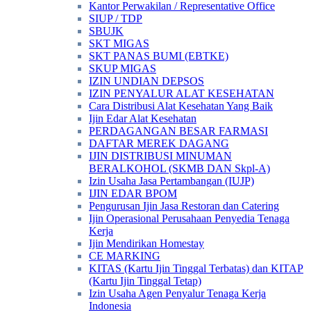
Kantor Perwakilan / Representative Office
SIUP / TDP
SBUJK
SKT MIGAS
SKT PANAS BUMI (EBTKE)
SKUP MIGAS
IZIN UNDIAN DEPSOS
IZIN PENYALUR ALAT KESEHATAN
Cara Distribusi Alat Kesehatan Yang Baik
Ijin Edar Alat Kesehatan
PERDAGANGAN BESAR FARMASI
DAFTAR MEREK DAGANG
IJIN DISTRIBUSI MINUMAN
BERALKOHOL (SKMB DAN Skpl-A)
Izin Usaha Jasa Pertambangan (IUJP)
IJIN EDAR BPOM
Pengurusan Ijin Jasa Restoran dan Catering
Ijin Operasional Perusahaan Penyedia Tenaga
Kerja
Ijin Mendirikan Homestay
CE MARKING
KITAS (Kartu Ijin Tinggal Terbatas) dan KITAP
(Kartu Ijin Tinggal Tetap)
Izin Usaha Agen Penyalur Tenaga Kerja
Indonesia