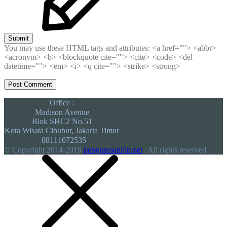
Submit
You may use these HTML tags and attributes:
<a href=""> <abbr>
<acronym> <b> <blockquote cite=""> <cite> <code> <del
datetime=""> <em> <i> <q cite=""> <strike> <strong>
Office :
Madison Avenue
Blok SHC2 No.51
Kota Wisata Cibubur, Jakarta Timur
08111072535
© Copyright 2014-2019
pengurusanijin.net
| All rights reserved