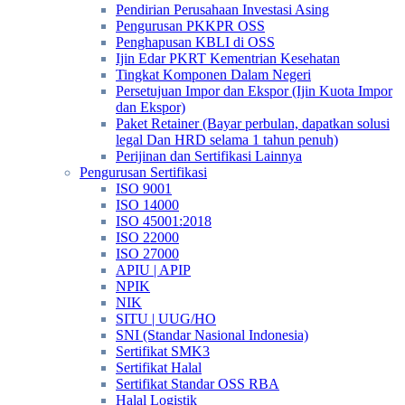
Pendirian Perusahaan Investasi Asing
Pengurusan PKKPR OSS
Penghapusan KBLI di OSS
Ijin Edar PKRT Kementrian Kesehatan
Tingkat Komponen Dalam Negeri
Persetujuan Impor dan Ekspor (Ijin Kuota Impor
dan Ekspor)
Paket Retainer (Bayar perbulan, dapatkan solusi
legal Dan HRD selama 1 tahun penuh)
Perijinan dan Sertifikasi Lainnya
Pengurusan Sertifikasi
ISO 9001
ISO 14000
ISO 45001:2018
ISO 22000
ISO 27000
APIU | APIP
NPIK
NIK
SITU | UUG/HO
SNI (Standar Nasional Indonesia)
Sertifikat SMK3
Sertifikat Halal
Sertifikat Standar OSS RBA
Halal Logistik