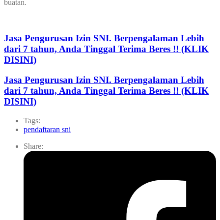
buatan.
Jasa Pengurusan Izin SNI. Berpengalaman Lebih
dari 7 tahun, Anda Tinggal Terima Beres !! (KLIK
DISINI)
Jasa Pengurusan Izin SNI. Berpengalaman Lebih
dari 7 tahun, Anda Tinggal Terima Beres !! (KLIK
DISINI)
Tags:
pendaftaran sni
Share: