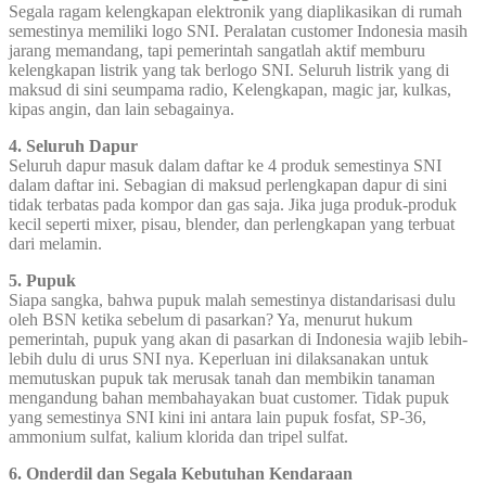
Segala ragam kelengkapan elektronik yang diaplikasikan di rumah
semestinya memiliki logo SNI. Peralatan customer Indonesia masih
jarang memandang, tapi pemerintah sangatlah aktif memburu
kelengkapan listrik yang tak berlogo SNI. Seluruh listrik yang di
maksud di sini seumpama radio, Kelengkapan, magic jar, kulkas,
kipas angin, dan lain sebagainya.
4. Seluruh Dapur
Seluruh dapur masuk dalam daftar ke 4 produk semestinya SNI
dalam daftar ini. Sebagian di maksud perlengkapan dapur di sini
tidak terbatas pada kompor dan gas saja. Jika juga produk-produk
kecil seperti mixer, pisau, blender, dan perlengkapan yang terbuat
dari melamin.
5. Pupuk
Siapa sangka, bahwa pupuk malah semestinya distandarisasi dulu
oleh BSN ketika sebelum di pasarkan? Ya, menurut hukum
pemerintah, pupuk yang akan di pasarkan di Indonesia wajib lebih-
lebih dulu di urus SNI nya. Keperluan ini dilaksanakan untuk
memutuskan pupuk tak merusak tanah dan membikin tanaman
mengandung bahan membahayakan buat customer. Tidak pupuk
yang semestinya SNI kini ini antara lain pupuk fosfat, SP-36,
ammonium sulfat, kalium klorida dan tripel sulfat.
6. Onderdil dan Segala Kebutuhan Kendaraan