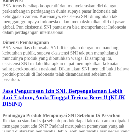
Koherensi
BSN terus bersikap kooperatif dan menyelaraskan diri dengan
perkembangan perdagangan dunia supaya pasar Indonesia tak
ketinggalan zaman. Karenanya, eksistensi SNI di inginkan tak
mengganggu upaya Indonesia dalam memaksimalkan diri di pasar
global. Pun eksistensi SNI pantasnya bisa memperlancar Indonesia
dalam perdagangan internasional.
Dimensi Pembangunan
BSN senantiasa berusaha SNI di tetapkan dengan memandang
kebutuhan publik, supaya eksistensi SNI tak pun menghalangi
munculnya produk yang dibutuhkan warga. Disamping itu,
eksistensi SNI malah diharapkan dapat meningkatkan kekuatan
saing perekonomian nasional. Dikarnakan SNI menjadi bukti bahwa
produk-produk di Indonesia telah distandarisasi sebelum di
pasarkan.
Jasa Pengurusan Izin SNI. Berpengalaman Lebih
dari 7 tahun, Anda Tinggal Terima Beres !! (KLIK
DISINI)
Pentingnya Produk Mempunyai SNI Sebelum Di Pasarkan
Jika tanpa standard saja sebuah produk dapat laku dan aman dipakai
mengapa patut ada SNI? Padahal merupakan pertanyaan yang tak
jarang diutarakan pengusaha, lebih-lebih pengusaha luar negeri yang