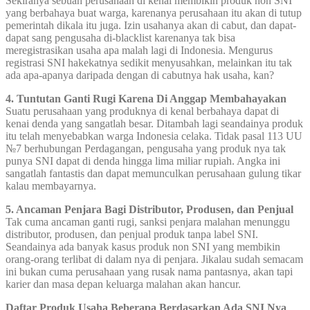
Sekiranya sebuah perusahaan di kenal membikin produk non SNI
yang berbahaya buat warga, karenanya perusahaan itu akan di tutup
pemerintah dikala itu juga. Izin usahanya akan di cabut, dan dapat-
dapat sang pengusaha di-blacklist karenanya tak bisa
meregistrasikan usaha apa malah lagi di Indonesia. Mengurus
registrasi SNI hakekatnya sedikit menyusahkan, melainkan itu tak
ada apa-apanya daripada dengan di cabutnya hak usaha, kan?
4. Tuntutan Ganti Rugi Karena Di Anggap Membahayakan
Suatu perusahaan yang produknya di kenal berbahaya dapat di
kenai denda yang sangatlah besar. Ditambah lagi seandainya produk
itu telah menyebabkan warga Indonesia celaka. Tidak pasal 113 UU
№7 berhubungan Perdagangan, pengusaha yang produk nya tak
punya SNI dapat di denda hingga lima miliar rupiah. Angka ini
sangatlah fantastis dan dapat memunculkan perusahaan gulung tikar
kalau membayarnya.
5. Ancaman Penjara Bagi Distributor, Produsen, dan Penjual
Tak cuma ancaman ganti rugi, sanksi penjara malahan menunggu
distributor, produsen, dan penjual produk tanpa label SNI.
Seandainya ada banyak kasus produk non SNI yang membikin
orang-orang terlibat di dalam nya di penjara. Jikalau sudah semacam
ini bukan cuma perusahaan yang rusak nama pantasnya, akan tapi
karier dan masa depan keluarga malahan akan hancur.
Daftar Produk Usaha Beberapa Berdasarkan Ada SNI Nya