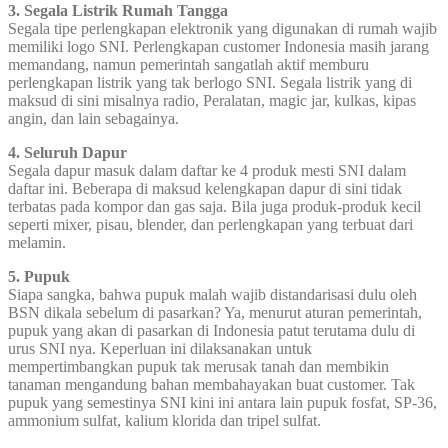
3. Segala Listrik Rumah Tangga
Segala tipe perlengkapan elektronik yang digunakan di rumah wajib
memiliki logo SNI. Perlengkapan customer Indonesia masih jarang
memandang, namun pemerintah sangatlah aktif memburu
perlengkapan listrik yang tak berlogo SNI. Segala listrik yang di
maksud di sini misalnya radio, Peralatan, magic jar, kulkas, kipas
angin, dan lain sebagainya.
4. Seluruh Dapur
Segala dapur masuk dalam daftar ke 4 produk mesti SNI dalam
daftar ini. Beberapa di maksud kelengkapan dapur di sini tidak
terbatas pada kompor dan gas saja. Bila juga produk-produk kecil
seperti mixer, pisau, blender, dan perlengkapan yang terbuat dari
melamin.
5. Pupuk
Siapa sangka, bahwa pupuk malah wajib distandarisasi dulu oleh
BSN dikala sebelum di pasarkan? Ya, menurut aturan pemerintah,
pupuk yang akan di pasarkan di Indonesia patut terutama dulu di
urus SNI nya. Keperluan ini dilaksanakan untuk
mempertimbangkan pupuk tak merusak tanah dan membikin
tanaman mengandung bahan membahayakan buat customer. Tak
pupuk yang semestinya SNI kini ini antara lain pupuk fosfat, SP-36,
ammonium sulfat, kalium klorida dan tripel sulfat.