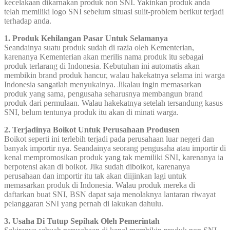
kecelakaan dikarnakan produk non SNI. Yakinkan produk anda
telah memiliki logo SNI sebelum situasi sulit-problem berikut terjadi
terhadap anda.
1. Produk Kehilangan Pasar Untuk Selamanya
Seandainya suatu produk sudah di razia oleh Kementerian,
karenanya Kementerian akan merilis nama produk itu sebagai
produk terlarang di Indonesia. Kebutuhan ini automatis akan
membikin brand produk hancur, walau hakekatnya selama ini warga
Indonesia sangatlah menyukainya. Jikalau ingin memasarkan
produk yang sama, pengusaha seharusnya membangun brand
produk dari permulaan. Walau hakekatnya setelah tersandung kasus
SNI, belum tentunya produk itu akan di minati warga.
2. Terjadinya Boikot Untuk Perusahaan Produsen
Boikot seperti ini terlebih terjadi pada perusahaan luar negeri dan
banyak importir nya. Seandainya seorang pengusaha atau importir di
kenal mempromosikan produk yang tak memiliki SNI, karenanya ia
berpotensi akan di boikot. Jika sudah diboikot, karenanya
perusahaan dan importir itu tak akan diijinkan lagi untuk
memasarkan produk di Indonesia. Walau produk mereka di
daftarkan buat SNI, BSN dapat saja menolaknya lantaran riwayat
pelanggaran SNI yang pernah di lakukan dahulu.
3. Usaha Di Tutup Sepihak Oleh Pemerintah