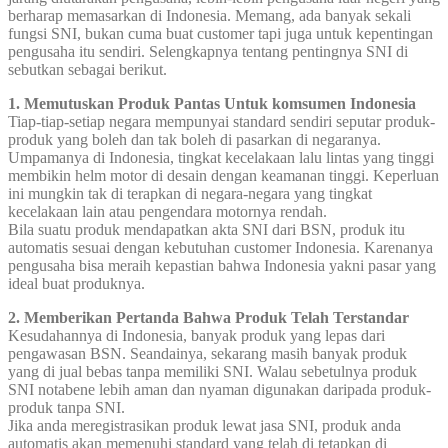
berharap memasarkan di Indonesia. Memang, ada banyak sekali
fungsi SNI, bukan cuma buat customer tapi juga untuk kepentingan
pengusaha itu sendiri. Selengkapnya tentang pentingnya SNI di
sebutkan sebagai berikut.
1. Memutuskan Produk Pantas Untuk komsumen Indonesia
Tiap-tiap-setiap negara mempunyai standard sendiri seputar produk-
produk yang boleh dan tak boleh di pasarkan di negaranya.
Umpamanya di Indonesia, tingkat kecelakaan lalu lintas yang tinggi
membikin helm motor di desain dengan keamanan tinggi. Keperluan
ini mungkin tak di terapkan di negara-negara yang tingkat
kecelakaan lain atau pengendara motornya rendah.
Bila suatu produk mendapatkan akta SNI dari BSN, produk itu
automatis sesuai dengan kebutuhan customer Indonesia. Karenanya
pengusaha bisa meraih kepastian bahwa Indonesia yakni pasar yang
ideal buat produknya.
2. Memberikan Pertanda Bahwa Produk Telah Terstandar
Kesudahannya di Indonesia, banyak produk yang lepas dari
pengawasan BSN. Seandainya, sekarang masih banyak produk
yang di jual bebas tanpa memiliki SNI. Walau sebetulnya produk
SNI notabene lebih aman dan nyaman digunakan daripada produk-
produk tanpa SNI.
Jika anda meregistrasikan produk lewat jasa SNI, produk anda
automatis akan memenuhi standard yang telah di tetapkan di