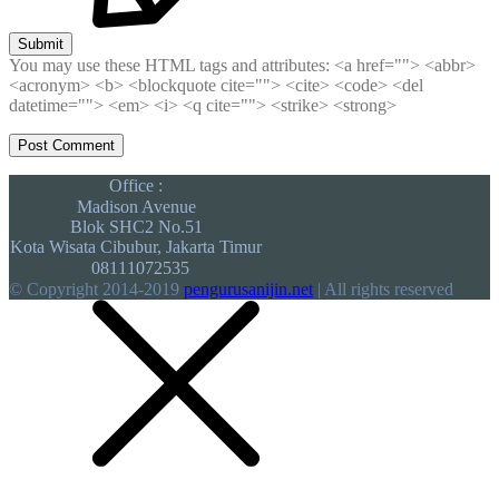
Submit
You may use these HTML tags and attributes:
<a href=""> <abbr>
<acronym> <b> <blockquote cite=""> <cite> <code> <del
datetime=""> <em> <i> <q cite=""> <strike> <strong>
Office :
Madison Avenue
Blok SHC2 No.51
Kota Wisata Cibubur, Jakarta Timur
08111072535
© Copyright 2014-2019
pengurusanijin.net
| All rights reserved