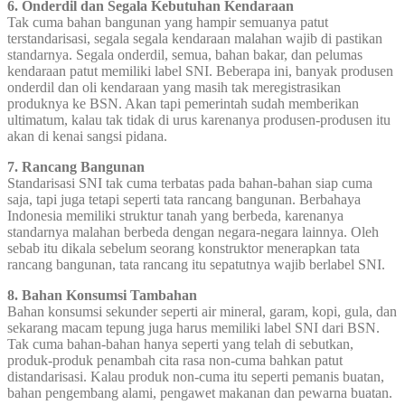
6. Onderdil dan Segala Kebutuhan Kendaraan
Tak cuma bahan bangunan yang hampir semuanya patut
terstandarisasi, segala segala kendaraan malahan wajib di pastikan
standarnya. Segala onderdil, semua, bahan bakar, dan pelumas
kendaraan patut memiliki label SNI. Beberapa ini, banyak produsen
onderdil dan oli kendaraan yang masih tak meregistrasikan
produknya ke BSN. Akan tapi pemerintah sudah memberikan
ultimatum, kalau tak tidak di urus karenanya produsen-produsen itu
akan di kenai sangsi pidana.
7. Rancang Bangunan
Standarisasi SNI tak cuma terbatas pada bahan-bahan siap cuma
saja, tapi juga tetapi seperti tata rancang bangunan. Berbahaya
Indonesia memiliki struktur tanah yang berbeda, karenanya
standarnya malahan berbeda dengan negara-negara lainnya. Oleh
sebab itu dikala sebelum seorang konstruktor menerapkan tata
rancang bangunan, tata rancang itu sepatutnya wajib berlabel SNI.
8. Bahan Konsumsi Tambahan
Bahan konsumsi sekunder seperti air mineral, garam, kopi, gula, dan
sekarang macam tepung juga harus memiliki label SNI dari BSN.
Tak cuma bahan-bahan hanya seperti yang telah di sebutkan,
produk-produk penambah cita rasa non-cuma bahkan patut
distandarisasi. Kalau produk non-cuma itu seperti pemanis buatan,
bahan pengembang alami, pengawet makanan dan pewarna buatan.