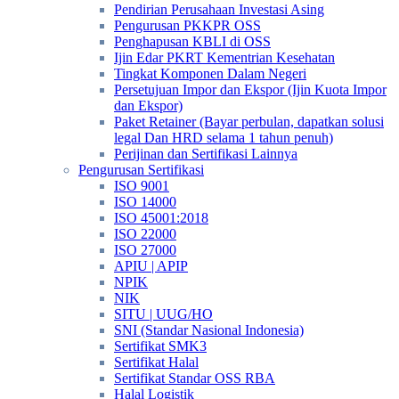
Pendirian Perusahaan Investasi Asing
Pengurusan PKKPR OSS
Penghapusan KBLI di OSS
Ijin Edar PKRT Kementrian Kesehatan
Tingkat Komponen Dalam Negeri
Persetujuan Impor dan Ekspor (Ijin Kuota Impor
dan Ekspor)
Paket Retainer (Bayar perbulan, dapatkan solusi
legal Dan HRD selama 1 tahun penuh)
Perijinan dan Sertifikasi Lainnya
Pengurusan Sertifikasi
ISO 9001
ISO 14000
ISO 45001:2018
ISO 22000
ISO 27000
APIU | APIP
NPIK
NIK
SITU | UUG/HO
SNI (Standar Nasional Indonesia)
Sertifikat SMK3
Sertifikat Halal
Sertifikat Standar OSS RBA
Halal Logistik