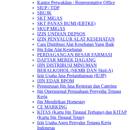
Kantor Perwakilan / Representative Office
SIUP / TDP
SBUJK
SKT MIGAS
SKT PANAS BUMI (EBTKE)
SKUP MIGAS
IZIN UNDIAN DEPSOS
IZIN PENYALUR ALAT KESEHATAN
Cara Distribusi Alat Kesehatan Yang Baik
Ijin Edar Alat Kesehatan
PERDAGANGAN BESAR FARMASI
DAFTAR MEREK DAGANG
IJIN DISTRIBUSI MINUMAN
BERALKOHOL (SKMB DAN Skpl-A)
Izin Usaha Jasa Pertambangan (IUJP)
IJIN EDAR BPOM
Pengurusan Ijin Jasa Restoran dan Catering
Ijin Operasional Perusahaan Penyedia Tenaga
Kerja
Ijin Mendirikan Homestay
CE MARKING
KITAS (Kartu Ijin Tinggal Terbatas) dan KITAP
(Kartu Ijin Tinggal Tetap)
Izin Usaha Agen Penyalur Tenaga Kerja
Indonesia