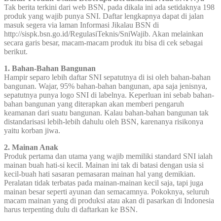
Tak berita terkini dari web BSN, pada dikala ini ada setidaknya 198
produk yang wajib punya SNI. Daftar lengkapnya dapat di jalan
masuk segera via laman Informasi Jikalau BSN di
http://sispk.bsn.go.id/RegulasiTeknis/SniWajib. Akan melainkan
secara garis besar, macam-macam produk itu bisa di cek sebagai
berikut.
1. Bahan-Bahan Bangunan
Hampir separo lebih daftar SNI sepatutnya di isi oleh bahan-bahan
bangunan. Wajar, 95% bahan-bahan bangunan, apa saja jenisnya,
sepatutnya punya logo SNI di labelnya. Keperluan ini sebab bahan-
bahan bangunan yang diterapkan akan memberi pengaruh
keamanan dari suatu bangunan. Kalau bahan-bahan bangunan tak
distandarisasi lebih-lebih dahulu oleh BSN, karenanya risikonya
yaitu korban jiwa.
2. Mainan Anak
Produk pertama dan utama yang wajib memiliki standard SNI ialah
mainan buah hati-si kecil. Mainan ini tak di batasi dengan usia si
kecil-buah hati sasaran pemasaran mainan hal yang demikian.
Peralatan tidak terbatas pada mainan-mainan kecil saja, tapi juga
mainan besar seperti ayunan dan semacamnya. Pokoknya, seluruh
macam mainan yang di produksi atau akan di pasarkan di Indonesia
harus terpenting dulu di daftarkan ke BSN.