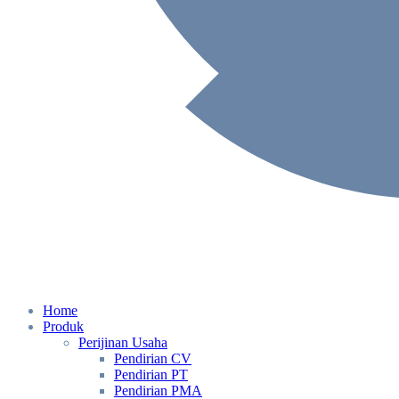
Home
Produk
Perijinan Usaha
Pendirian CV
Pendirian PT
Pendirian PMA